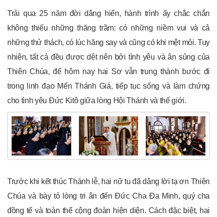
Trải qua 25 năm đời dâng hiến, hành trình ấy chắc chắn
không thiếu những thăng trầm: có những niềm vui và cả
những thử thách, có lúc hăng say và cũng có khi mệt mỏi. Tuy
nhiên, tất cả đều được dệt nên bởi tình yêu và ân sủng của
Thiên Chúa, để hôm nay hai Sơ vẫn trung thành bước đi
trong linh đạo Mến Thánh Giá, tiếp tục sống và làm chứng
cho tình yêu Đức Kitô giữa lòng Hội Thánh và thế giới.
Trước khi kết thúc Thánh lễ, hai nữ tu đã dâng lời tạ ơn Thiên
Chúa và bày tỏ lòng tri ân đến Đức Cha Đa Minh, quý cha
đồng tế và toàn thể cộng đoàn hiện diện. Cách đặc biệt, hai