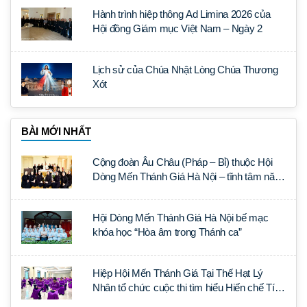
Hành trình hiệp thông Ad Limina 2026 của
Hội đồng Giám mục Việt Nam – Ngày 2
Lịch sử của Chúa Nhật Lòng Chúa Thương
Xót
BÀI MỚI NHẤT
Cộng đoàn Âu Châu (Pháp – Bỉ) thuộc Hội
Dòng Mến Thánh Giá Hà Nội – tĩnh tâm năm
tại Đan viện La Trappe
Hội Dòng Mến Thánh Giá Hà Nội bế mạc
khóa học “Hòa âm trong Thánh ca”
Hiệp Hội Mến Thánh Giá Tại Thế Hạt Lý
Nhân tổ chức cuộc thi tìm hiểu Hiến chế Tín
lý Ánh Sáng Muôn Dân