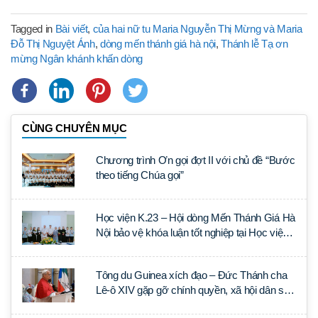
Tagged in
Bài viết
,
của hai nữ tu Maria Nguyễn Thị Mừng và Maria
Đỗ Thị Nguyệt Ánh
,
dòng mến thánh giá hà nội
,
Thánh lễ Tạ ơn
mừng Ngân khánh khấn dòng
CÙNG CHUYÊN MỤC
Chương trình Ơn gọi đợt II với chủ đề “Bước
theo tiếng Chúa gọi”
Học viện K.23 – Hội dòng Mến Thánh Giá Hà
Nội bảo vệ khóa luận tốt nghiệp tại Học viện
Thần học Thánh Phêrô Lê Tùy
Tông du Guinea xích đạo – Đức Thánh cha
Lê-ô XIV gặp gỡ chính quyền, xã hội dân sự
và ngoại giao đoàn