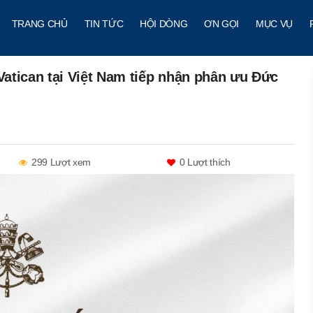
TRANG CHỦ
TIN TỨC
HỘI DÒNG
ƠN GỌI
MỤC VỤ
atican tại Việt Nam tiếp nhận phân ưu Đức
299 Lượt xem
0
Lượt thích