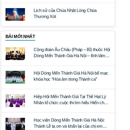
Lịch sử của Chúa Nhật Lòng Chúa
Thương Xót
BÀI MỚI NHẤT
Cộng đoàn Âu Châu (Pháp – Bỉ) thuộc Hội
Dòng Mến Thánh Giá Hà Nội – tĩnh tâm
năm tại Đan viện La Trappe
Hội Dòng Mến Thánh Giá Hà Nội bế mạc
khóa học “Hòa âm trong Thánh ca”
Hiệp Hội Mến Thánh Giá Tại Thế Hạt Lý
Nhân tổ chức cuộc thi tìm hiểu Hiến chế
Tín lý Ánh Sáng Muôn Dân
Học viện Dòng Mến Thánh Giá Hà Nội:
Thánh Lễ tạ ơn và khấn lại của chị em