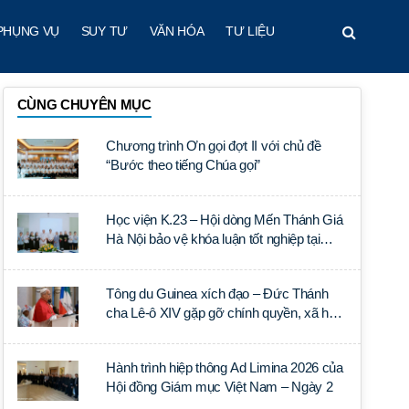
PHỤNG VỤ
SUY TƯ
VĂN HÓA
TƯ LIỆU
CÙNG CHUYÊN MỤC
Chương trình Ơn gọi đợt II với chủ đề
“Bước theo tiếng Chúa gọi”
Học viện K.23 – Hội dòng Mến Thánh Giá
Hà Nội bảo vệ khóa luận tốt nghiệp tại
Học viện Thần học Thánh Phêrô Lê Tùy
Tông du Guinea xích đạo – Đức Thánh
cha Lê-ô XIV gặp gỡ chính quyền, xã hội
dân sự và ngoại giao đoàn
Hành trình hiệp thông Ad Limina 2026 của
Hội đồng Giám mục Việt Nam – Ngày 2