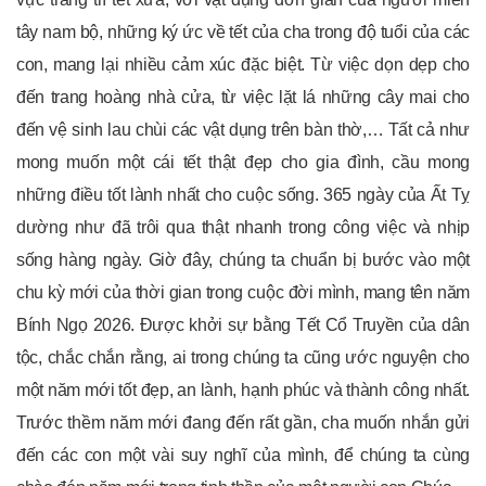
tây nam bộ, những ký ức về tết của cha trong độ tuổi của các
con, mang lại nhiều cảm xúc đặc biệt. Từ việc dọn dẹp cho
đến trang hoàng nhà cửa, từ việc lặt lá những cây mai cho
đến vệ sinh lau chùi các vật dụng trên bàn thờ,… Tất cả như
mong muốn một cái tết thật đẹp cho gia đình, cầu mong
những điều tốt lành nhất cho cuộc sống. 365 ngày của Ất Tỵ
dường như đã trôi qua thật nhanh trong công việc và nhịp
sống hàng ngày. Giờ đây, chúng ta chuẩn bị bước vào một
chu kỳ mới của thời gian trong cuộc đời mình, mang tên năm
Bính Ngọ 2026. Được khởi sự bằng Tết Cổ Truyền của dân
tộc, chắc chắn rằng, ai trong chúng ta cũng ước nguyện cho
một năm mới tốt đẹp, an lành, hạnh phúc và thành công nhất.
Trước thềm năm mới đang đến rất gần, cha muốn nhắn gửi
đến các con một vài suy nghĩ của mình, để chúng ta cùng