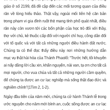
giáo ở số 2199, đã đề cập đến các mối tương quan của điều
răn về lòng hiếu thảo. Thật vậy, ngoài mối liên hệ căn bản
trong phạm vi gia đình ruột thịt mang tính phổ quát nhất, điều
răn này còn vươn tới các bổn phận của học trò đối với thầy,
thợ với chủ, kẻ thuộc cấp đối với người chỉ huy, công dân đối
với tổ quốc và với tất cả những người điều hành đất nước.
Chúng ta có thể đọc thấy điều này nơi những hướng dẫn
mục vụ thật hài hòa của Thánh Phaolô: “Trước hết, tôi khuyên
ai nấy dâng lời cầu xin, khẩn nguyện, nài van, tạ ơn cho tất cả
mọi người, cho vua chúa và tất cả những người cầm quyền,
để chúng ta được an cư lạc nghiệp mà sống thật đạo đức và
nghiêm chỉnh”(1Tim 2, 1-2).
Ngày đầu tiên của năm mới, chúng ta cử hành Thánh lễ trong
ước nguyện cho năm mới bình an, cuộc sống được an cư lạc