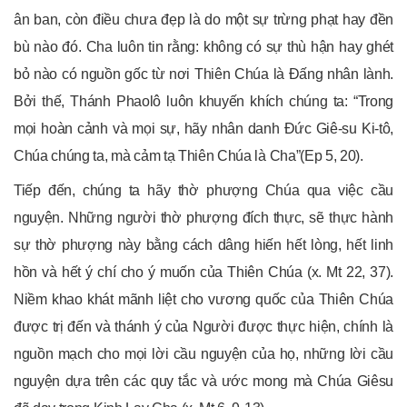
ân ban, còn điều chưa đẹp là do một sự trừng phạt hay đền
bù nào đó. Cha luôn tin rằng: không có sự thù hận hay ghét
bỏ nào có nguồn gốc từ nơi Thiên Chúa là Đấng nhân lành.
Bởi thế, Thánh Phaolô luôn khuyến khích chúng ta: “Trong
mọi hoàn cảnh và mọi sự, hãy nhân danh Đức Giê-su Ki-tô,
Chúa chúng ta, mà cảm tạ Thiên Chúa là Cha”(Ep 5, 20).
Tiếp đến, chúng ta hãy thờ phượng Chúa qua việc cầu
nguyện. Những người thờ phượng đích thực, sẽ thực hành
sự thờ phượng này bằng cách dâng hiến hết lòng, hết linh
hồn và hết ý chí cho ý muốn của Thiên Chúa (x. Mt 22, 37).
Niềm khao khát mãnh liệt cho vương quốc của Thiên Chúa
được trị đến và thánh ý của Người được thực hiện, chính là
nguồn mạch cho mọi lời cầu nguyện của họ, những lời cầu
nguyện dựa trên các quy tắc và ước mong mà Chúa Giêsu