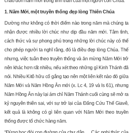
chào đón năm mới trong tinh thần của một người con Chúa.
1. Năm Mới, một truyền thống đẹp lòng Thiên Chúa
Dường như không có thời điểm nào trong năm mà chúng ta
nhận được nhiều lời chúc như dịp đầu năm mới. Tâm tình,
cách thức và sự phong phú trong những lời chúc này có thể
cho phép người ta nghĩ rằng, đó là điều đẹp lòng Chúa. Thế
nhưng, việc tuân theo truyền thống và ăn mừng Năm Mới trở
nên khác hơn rất nhiều, nếu xét theo những gì Kinh Thánh đã
nói. Nhiều Kitô hữu cố gắng tạo nên một liên kết nào đó giữa
Năm Mới và Năm Hồng Ân mới (x. Lc 4, 19 và Is 61), nhưng
Năm Hồng Ân này lại ám chỉ Năm Thánh cuối cùng sẽ mở ra
kỷ nguyên thiên sai, với sự trở lại của Đấng Cứu Thế Giavê,
kết quả là không có gì liên quan với Năm Mới theo truyền
thống được tổ chức hàng năm.
“Đừng học đòi con đường của chư dân, …Các nghi thức của