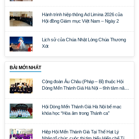
và ngoại giao đoàn
Hành trình hiệp thông Ad Limina 2026 của
Hội đồng Giám mục Việt Nam – Ngày 2
Lịch sử của Chúa Nhật Lòng Chúa Thương
Xót
BÀI MỚI NHẤT
Cộng đoàn Âu Châu (Pháp – Bỉ) thuộc Hội
Dòng Mến Thánh Giá Hà Nội – tĩnh tâm năm
tại Đan viện La Trappe
Hội Dòng Mến Thánh Giá Hà Nội bế mạc
khóa học “Hòa âm trong Thánh ca”
Hiệp Hội Mến Thánh Giá Tại Thế Hạt Lý
Nhân tổ chức cuộc thi tìm hiểu Hiến chế Tín