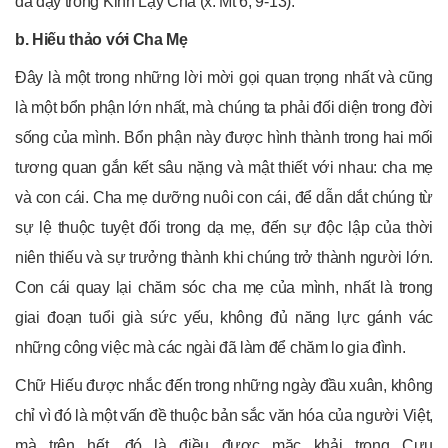
đã dạy trong Kinh Lạy Cha (x. Mt 6, 9-13).
b. Hiếu thảo với Cha Mẹ
Đây là một trong những lời mời gọi quan trọng nhất và cũng
là một bổn phận lớn nhất, mà chúng ta phải đối diện trong đời
sống của mình. Bổn phận này được hình thành trong hai mối
tương quan gắn kết sâu nặng và mật thiết với nhau: cha mẹ
và con cái. Cha mẹ dưỡng nuôi con cái, để dẫn dắt chúng từ
sự lệ thuộc tuyệt đối trong dạ mẹ, đến sự độc lập của thời
niên thiếu và sự trưởng thành khi chúng trở thành người lớn.
Con cái quay lại chăm sóc cha mẹ của mình, nhất là trong
giai đoạn tuổi già sức yếu, không đủ năng lực gánh vác
những công việc mà các ngài đã làm để chăm lo gia đình.
Chữ Hiếu được nhắc đến trong những ngày đầu xuân, không
chỉ vì đó là một vấn đề thuộc bản sắc văn hóa của người Việt,
mà trên hết, đó là điều được mặc khải trong Cựu