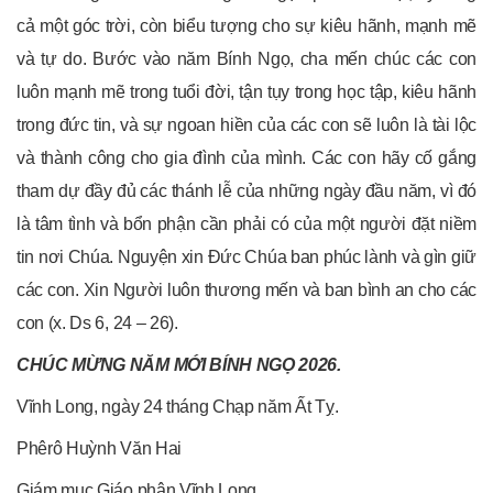
cả một góc trời, còn biểu tượng cho sự kiêu hãnh, mạnh mẽ
và tự do. Bước vào năm Bính Ngọ, cha mến chúc các con
luôn mạnh mẽ trong tuổi đời, tận tụy trong học tập, kiêu hãnh
trong đức tin, và sự ngoan hiền của các con sẽ luôn là tài lộc
và thành công cho gia đình của mình. Các con hãy cố gắng
tham dự đầy đủ các thánh lễ của những ngày đầu năm, vì đó
là tâm tình và bổn phận cần phải có của một người đặt niềm
tin nơi Chúa. Nguyện xin Đức Chúa ban phúc lành và gìn giữ
các con. Xin Người luôn thương mến và ban bình an cho các
con (x. Ds 6, 24 – 26).
CHÚC MỪNG NĂM MỚI BÍNH NGỌ 2026.
Vĩnh Long, ngày 24 tháng Chạp năm Ất Tỵ.
Phêrô Huỳnh Văn Hai
Giám mục Giáo phận Vĩnh Long