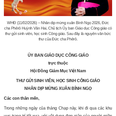
WHĐ (11/02/2026) – Nhân dịp mừng xuân Bính Ngọ 2026, Đức
cha Phêrô Huỳnh Văn Hai, Chủ tịch Ủy ban Giáo dục Công giáo có
thư gửi sinh viên, học sinh Công giáo. Sau đây là nguyên văn bức
thư của Đức cha Phêrô.
ỦY BAN GIÁO DỤC CÔNG GIÁO
trực thuộc
Hội Đồng Giám Mục Việt Nam
THƯ GỬI SINH VIÊN, HỌC SINH CÔNG GIÁO
NHÂN DỊP MỪNG XUÂN BÍNH NGỌ
Các con thân mến,
Trong những ngày của tháng Chạp này, khi đi qua các khu
vực trang trí tết xưa, với vật dụng đơn giản của người miền