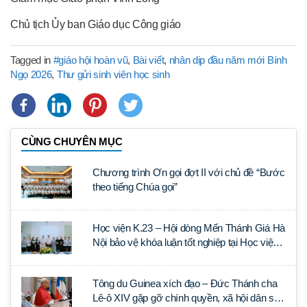
Chủ tịch Ủy ban Giáo dục Công giáo
Tagged in
#giáo hội hoàn vũ
,
Bài viết
,
nhân dịp đầu năm mới Bính
Ngọ 2026
,
Thư gửi sinh viên học sinh
CÙNG CHUYÊN MỤC
Chương trình Ơn gọi đợt II với chủ đề “Bước
theo tiếng Chúa gọi”
Học viện K.23 – Hội dòng Mến Thánh Giá Hà
Nội bảo vệ khóa luận tốt nghiệp tại Học viện
Thần học Thánh Phêrô Lê Tùy
Tông du Guinea xích đạo – Đức Thánh cha
Lê-ô XIV gặp gỡ chính quyền, xã hội dân sự