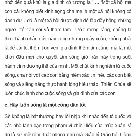
nhở đến quá khứ là gia đình có tương lai”…. “Một xã hội mà
con cái không biết kính trọng cha mẹ là một xã hội không có
danh dự…đó là một xã hội được định để lắp đầy bằng những
người trẻ cằn cõi và tham lam”. Ước mong rằng, chúng ta
thực hành nhân đức này trong những ngày xuân, không phải
là để cái tết thêm trọn vẹn, gia đình thêm ấm cúng, mà là một
khởi đầu mới cho quyết tâm sống giới răn này trong suốt
hành trình dương thế của mình. Một chút kinh nghiệm từ cuộc
sống, cha nói với các con bằng niềm xác tín: nếu các con biết
sống và siêng năng thực hành lòng hiếu thảo, Thiên Chúa sẽ
luôn chúc lành cho cuộc sống và gia đình của các con.
c. Hãy luôn sống là một công dân tốt
Sẽ không là bất thường hay lỗi nhịp khi nhắc đến tổ quốc và
các nhà lãnh đạo trong phạm vi chữ Hiếu của mùa xuân, vì
đó là sự mở rộng thật phong phú mà Giáo lý Giáo hội Công