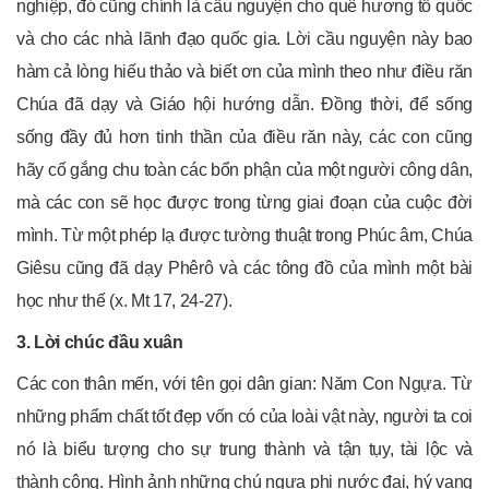
nghiệp, đó cũng chính là cầu nguyện cho quê hương tổ quốc
và cho các nhà lãnh đạo quốc gia. Lời cầu nguyện này bao
hàm cả lòng hiếu thảo và biết ơn của mình theo như điều răn
Chúa đã dạy và Giáo hội hướng dẫn. Đồng thời, để sống
sống đầy đủ hơn tinh thần của điều răn này, các con cũng
hãy cố gắng chu toàn các bổn phận của một người công dân,
mà các con sẽ học được trong từng giai đoạn của cuộc đời
mình. Từ một phép lạ được tường thuật trong Phúc âm, Chúa
Giêsu cũng đã dạy Phêrô và các tông đồ của mình một bài
học như thế (x. Mt 17, 24-27).
3. Lời chúc đầu xuân
Các con thân mến, với tên gọi dân gian: Năm Con Ngựa. Từ
những phẩm chất tốt đẹp vốn có của loài vật này, người ta coi
nó là biểu tượng cho sự trung thành và tận tụy, tài lộc và
thành công. Hình ảnh những chú ngựa phi nước đại, hý vang