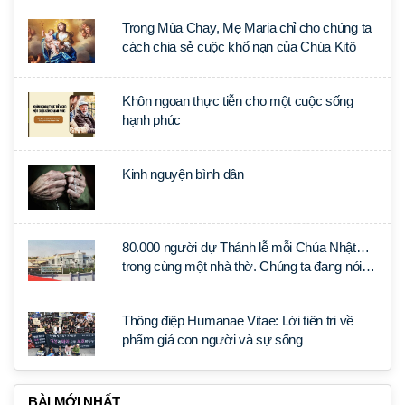
Trong Mùa Chay, Mẹ Maria chỉ cho chúng ta
cách chia sẻ cuộc khổ nạn của Chúa Kitô
Khôn ngoan thực tiễn cho một cuộc sống
hạnh phúc
Kinh nguyện bình dân
80.000 người dự Thánh lễ mỗi Chúa Nhật…
trong cùng một nhà thờ. Chúng ta đang nói
về quốc gia nào?
Thông điệp Humanae Vitae: Lời tiên tri về
phẩm giá con người và sự sống
BÀI MỚI NHẤT