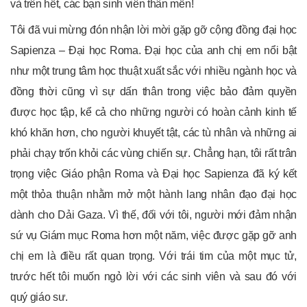
và trên hết, các bạn sinh viên thân mến!
Tôi đã vui mừng đón nhận lời mời gặp gỡ cộng đồng đại học
Sapienza – Đại học Roma. Đại học của anh chị em nổi bật
như một trung tâm học thuật xuất sắc với nhiều ngành học và
đồng thời cũng vì sự dấn thân trong việc bảo đảm quyền
được học tập, kể cả cho những người có hoàn cảnh kinh tế
khó khăn hơn, cho người khuyết tật, các tù nhân và những ai
phải chạy trốn khỏi các vùng chiến sự. Chẳng hạn, tôi rất trân
trọng việc Giáo phận Roma và Đại học Sapienza đã ký kết
một thỏa thuận nhằm mở một hành lang nhân đạo đại học
dành cho Dải Gaza. Vì thế, đối với tôi, người mới đảm nhận
sứ vụ Giám mục Roma hơn một năm, việc được gặp gỡ anh
chị em là điều rất quan trọng. Với trái tim của một mục tử,
trước hết tôi muốn ngỏ lời với các sinh viên và sau đó với
quý giáo sư.