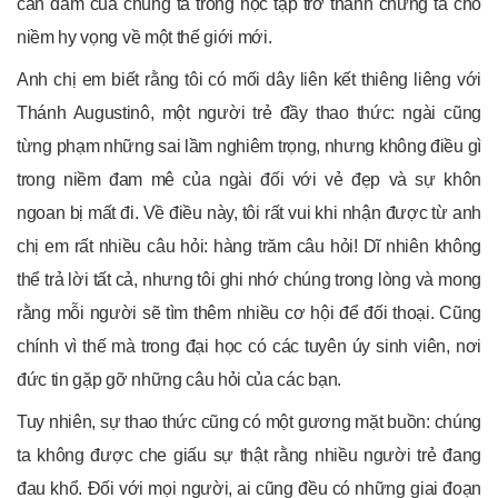
can đảm của chúng ta trong học tập trở thành chứng tá cho
niềm hy vọng về một thế giới mới.
Anh chị em biết rằng tôi có mối dây liên kết thiêng liêng với
Thánh Augustinô, một người trẻ đầy thao thức: ngài cũng
từng phạm những sai lầm nghiêm trọng, nhưng không điều gì
trong niềm đam mê của ngài đối với vẻ đẹp và sự khôn
ngoan bị mất đi. Về điều này, tôi rất vui khi nhận được từ anh
chị em rất nhiều câu hỏi: hàng trăm câu hỏi! Dĩ nhiên không
thể trả lời tất cả, nhưng tôi ghi nhớ chúng trong lòng và mong
rằng mỗi người sẽ tìm thêm nhiều cơ hội để đối thoại. Cũng
chính vì thế mà trong đại học có các tuyên úy sinh viên, nơi
đức tin gặp gỡ những câu hỏi của các bạn.
Tuy nhiên, sự thao thức cũng có một gương mặt buồn: chúng
ta không được che giấu sự thật rằng nhiều người trẻ đang
đau khổ. Đối với mọi người, ai cũng đều có những giai đoạn