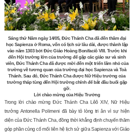
Sáng thứ Năm ngày 14/05, Đức Thánh Cha đã đến thăm đại
học Sapienza ở Roma, vốn có lịch sử lâu dài, được thành lập
vào năm 1303 bởi Đức Giáo Hoàng Bonifaciô VIII. Trước khi
đến Hội trường lớn của trường để gặp các giáo sư và sinh
viên, Đức Thánh Cha đã được mời đến một triển lãm nhỏ của
trường về tương quan của trường đại học Sapienza và Toà
Thánh. Sau đó, Đức Thánh Cha được Nữ Hiệu trưởng của
trường tháp tùng đến Hội trường chính để bắt đầu buổi gặp
gỡ.
Lời chào mừng của Hiệu Trưởng
Trong lời chào mừng Đức Thánh Cha Lêô XIV, Nữ Hiệu
trưởng Antonella Polimeni đã bày tỏ lòng tri ân vì sự hiện
diện của Đức Thánh Cha, đồng thời khẳng định chuyến thăm
góp phần củng cố mối liên hệ lịch sử giữa Sapienza với Giáo