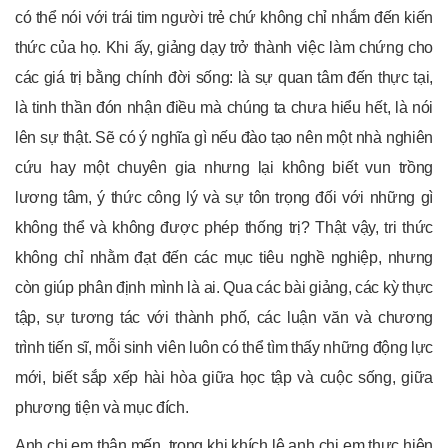
có thể nói với trái tim người trẻ chứ không chỉ nhắm đến kiến
thức của họ. Khi ấy, giảng dạy trở thành việc làm chứng cho
các giá trị bằng chính đời sống: là sự quan tâm đến thực tại,
là tinh thần đón nhận điều mà chúng ta chưa hiểu hết, là nói
lên sự thật. Sẽ có ý nghĩa gì nếu đào tạo nên một nhà nghiên
cứu hay một chuyên gia nhưng lại không biết vun trồng
lương tâm, ý thức công lý và sự tôn trọng đối với những gì
không thể và không được phép thống trị? Thật vậy, tri thức
không chỉ nhằm đạt đến các mục tiêu nghề nghiệp, nhưng
còn giúp phân định mình là ai. Qua các bài giảng, các kỳ thực
tập, sự tương tác với thành phố, các luận văn và chương
trình tiến sĩ, mỗi sinh viên luôn có thể tìm thấy những động lực
mới, biết sắp xếp hài hòa giữa học tập và cuộc sống, giữa
phương tiện và mục đích.
Anh chị em thân mến, trong khi khích lệ anh chị em thực hiện