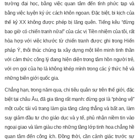
trường đại học, bằng việc quan tâm đến tính phức tạp và
bằng việc luyện ký ức cách khôn ngoan. Đặc biệt, bi kịch của
thế kỷ XX không được phép bị lãng quên. Tiếng kêu “đừng
bao giờ có chiến tranh nữa!” của các vị Tiền nhiệm của tôi, rất
hòa hợp với việc khước từ chiến tranh được ghi trong Hiến
pháp Ý, thôi thúc chúng ta xây dựng một liên minh tinh thần
với cảm thức công lý đang hiện diện trong tâm hồn người trẻ,
với ơn gọi của họ là không khép mình trong các ý thức hệ và
những biên giới quốc gia.
Chẳng hạn, trong năm qua, chi tiêu quân sự trên thế giới, đặc
biệt tại châu Âu, đã gia tăng rất mạnh: đừng gọi là “phòng vệ”
một cuộc tái vũ trang làm gia tăng căng thẳng và bất an, làm
suy giảm đầu tư cho giáo dục và y tế, phủ nhận niềm tin vào
ngoại giao và làm giàu cho những tầng lớp tinh hoa chẳng hề
quan tâm đến công ích. Đồng thời, cần cảnh giác trước sự