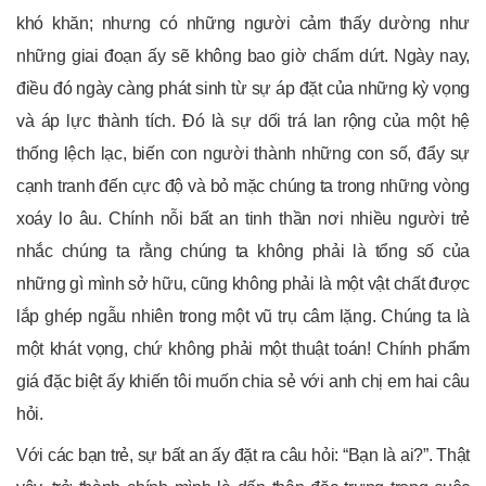
khó khăn; nhưng có những người cảm thấy dường như
những giai đoạn ấy sẽ không bao giờ chấm dứt. Ngày nay,
điều đó ngày càng phát sinh từ sự áp đặt của những kỳ vọng
và áp lực thành tích. Đó là sự dối trá lan rộng của một hệ
thống lệch lạc, biến con người thành những con số, đẩy sự
cạnh tranh đến cực độ và bỏ mặc chúng ta trong những vòng
xoáy lo âu. Chính nỗi bất an tinh thần nơi nhiều người trẻ
nhắc chúng ta rằng chúng ta không phải là tổng số của
những gì mình sở hữu, cũng không phải là một vật chất được
lắp ghép ngẫu nhiên trong một vũ trụ câm lặng. Chúng ta là
một khát vọng, chứ không phải một thuật toán! Chính phẩm
giá đặc biệt ấy khiến tôi muốn chia sẻ với anh chị em hai câu
hỏi.
Với các bạn trẻ, sự bất an ấy đặt ra câu hỏi: “Bạn là ai?”. Thật