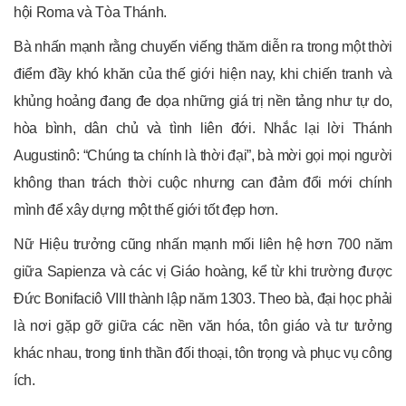
hội Roma và Tòa Thánh.
Bà nhấn mạnh rằng chuyến viếng thăm diễn ra trong một thời
điểm đầy khó khăn của thế giới hiện nay, khi chiến tranh và
khủng hoảng đang đe dọa những giá trị nền tảng như tự do,
hòa bình, dân chủ và tình liên đới. Nhắc lại lời Thánh
Augustinô: “Chúng ta chính là thời đại”, bà mời gọi mọi người
không than trách thời cuộc nhưng can đảm đổi mới chính
mình để xây dựng một thế giới tốt đẹp hơn.
Nữ Hiệu trưởng cũng nhấn mạnh mối liên hệ hơn 700 năm
giữa Sapienza và các vị Giáo hoàng, kể từ khi trường được
Đức Bonifaciô VIII thành lập năm 1303. Theo bà, đại học phải
là nơi gặp gỡ giữa các nền văn hóa, tôn giáo và tư tưởng
khác nhau, trong tinh thần đối thoại, tôn trọng và phục vụ công
ích.