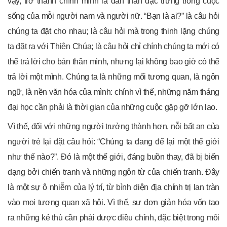
vậy, trở thành chính mình là dấn thân đặc trưng trong cuộc
sống của mỗi người nam và người nữ. “Bạn là ai?” là câu hỏi
chúng ta đặt cho nhau; là câu hỏi mà trong thinh lặng chúng
ta đặt ra với Thiên Chúa; là câu hỏi chỉ chính chúng ta mới có
thể trả lời cho bản thân mình, nhưng lại không bao giờ có thể
trả lời một mình. Chúng ta là những mối tương quan, là ngôn
ngữ, là nền văn hóa của mình: chính vì thế, những năm tháng
đại học cần phải là thời gian của những cuộc gặp gỡ lớn lao.
Vì thế, đối với những người trưởng thành hơn, nỗi bất an của
người trẻ lại đặt câu hỏi: “Chúng ta đang để lại một thế giới
như thế nào?”. Đó là một thế giới, đáng buồn thay, đã bị biến
dạng bởi chiến tranh và những ngôn từ của chiến tranh. Đây
là một sự ô nhiễm của lý trí, từ bình diện địa chính trị lan tràn
vào mọi tương quan xã hội. Vì thế, sự đơn giản hóa vốn tạo
ra những kẻ thù cần phải được điều chỉnh, đặc biệt trong môi