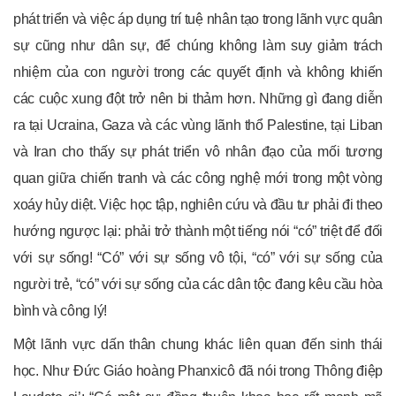
phát triển và việc áp dụng trí tuệ nhân tạo trong lãnh vực quân
sự cũng như dân sự, để chúng không làm suy giảm trách
nhiệm của con người trong các quyết định và không khiến
các cuộc xung đột trở nên bi thảm hơn. Những gì đang diễn
ra tại Ucraina, Gaza và các vùng lãnh thổ Palestine, tại Liban
và Iran cho thấy sự phát triển vô nhân đạo của mối tương
quan giữa chiến tranh và các công nghệ mới trong một vòng
xoáy hủy diệt. Việc học tập, nghiên cứu và đầu tư phải đi theo
hướng ngược lại: phải trở thành một tiếng nói “có” triệt để đối
với sự sống! “Có” với sự sống vô tội, “có” với sự sống của
người trẻ, “có” với sự sống của các dân tộc đang kêu cầu hòa
bình và công lý!
Một lãnh vực dấn thân chung khác liên quan đến sinh thái
học. Như Đức Giáo hoàng Phanxicô đã nói trong Thông điệp