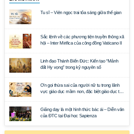
Tu sĩ – Viên ngọc trai tỏa sáng giữa thế gian
Sắc lệnh về các phương tiện truyền thông xã
hội – Inter Mirifica của công đồng Vaticano II
Linh đạo Thánh Biển Đức: Kiến tạo “Mảnh
đất Hy vọng” trong kỷ nguyên số
Ơn gọi thừa sai của người nữ tu trong lãnh
vực giáo dục mầm non, đặc biệt giáo dục trẻ
rối loạn phổ tự kỷ (ASD)
Giảng dạy là một hình thức bác ái – Diễn văn
của ĐTC tại Đại học Sapienza