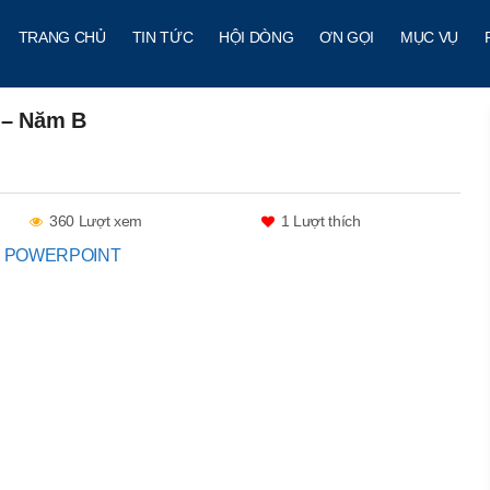
TRANG CHỦ
TIN TỨC
HỘI DÒNG
ƠN GỌI
MỤC VỤ
 – Năm B
360 Lượt xem
1
Lượt thích
LE POWERPOINT