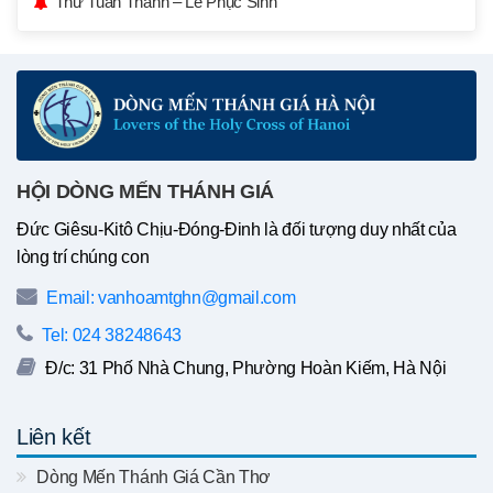
Thư Tuần Thánh – Lễ Phục Sinh
HỘI DÒNG MẾN THÁNH GIÁ
Đức Giêsu-Kitô Chịu-Đóng-Đinh là đối tượng duy nhất của
lòng trí chúng con
Email: vanhoamtghn@gmail.com
Tel: 024 38248643
Đ/c: 31 Phố Nhà Chung, Phường Hoàn Kiếm, Hà Nội
Liên kết
Dòng Mến Thánh Giá Cần Thơ