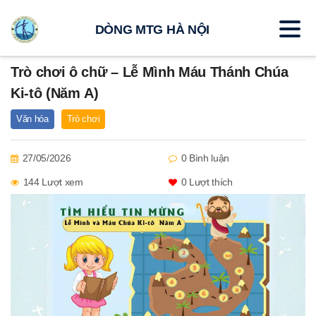
DÒNG MTG HÀ NỘI
Trò chơi ô chữ – Lễ Mình Máu Thánh Chúa
Ki-tô (Năm A)
Văn hóa
Trò chơi
27/05/2026
0 Bình luận
144 Lượt xem
0
Lượt thích