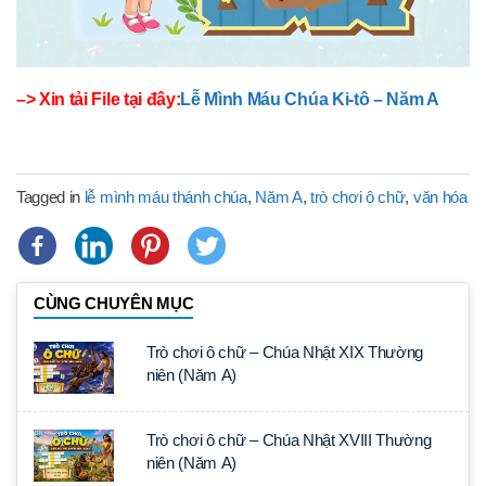
–> Xin tải File tại đây:
Lễ Mình Máu Chúa Ki-tô – Năm A
Tagged in
lễ mình máu thánh chúa
,
Năm A
,
trò chơi ô chữ
,
văn hóa
CÙNG CHUYÊN MỤC
Trò chơi ô chữ – Chúa Nhật XIX Thường
niên (Năm A)
Trò chơi ô chữ – Chúa Nhật XVIII Thường
niên (Năm A)