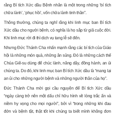
rằng Bí tích Xức dầu Bệnh nhân là một trong những ‘bí tích
chữa lành’, ‘phục hồi’, vốn chữa lành tinh thần”.
Thông thường, chúng ta nghĩ rằng khi linh mục ban Bí tích
Xức dầu cho người bệnh, có nghĩa là họ sắp từ giã cuộc đời.
Khi linh mục rời đi thì dịch vụ tang lễ sẽ đến.
Nhưng Đức Thánh Cha nhấn mạnh rằng các bí tích của Giáo
hội là những món quà, những ân sủng. Đó là những cách thế
Chúa Giê-su dùng để chúc lành, nâng dậy, đồng hành, an ủi
chúng ta. Do đó, khi linh mục ban Bí tích Xức dầu là “mang lại
an ủi cho những người bệnh và những người thân của họ”.
Đức Thánh Cha mời gọi cầu nguyện để Bí tích Xức dầu
“ngày càng trở nên một dấu chỉ hữu hình về lòng trắc ẩn và
niềm hy vọng cho mọi người”, bởi vì “trong những khi đau
đớn và bệnh tật, thật tốt khi chúng ta biết mình không đơn