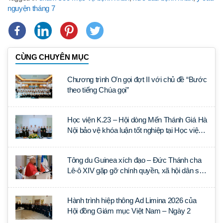
nguyện tháng 7
CÙNG CHUYÊN MỤC
Chương trình Ơn gọi đợt II với chủ đề “Bước
theo tiếng Chúa gọi”
Học viện K.23 – Hội dòng Mến Thánh Giá Hà
Nội bảo vệ khóa luận tốt nghiệp tại Học viện
Thần học Thánh Phêrô Lê Tùy
Tông du Guinea xích đạo – Đức Thánh cha
Lê-ô XIV gặp gỡ chính quyền, xã hội dân sự
và ngoại giao đoàn
Hành trình hiệp thông Ad Limina 2026 của
Hội đồng Giám mục Việt Nam – Ngày 2