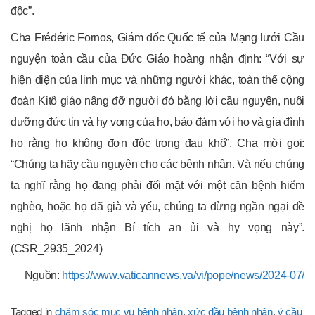
độc”.
Cha Frédéric Fornos, Giám đốc Quốc tế của Mạng lưới Cầu
nguyện toàn cầu của Đức Giáo hoàng nhận định: “Với sự
hiện diện của linh mục và những người khác, toàn thể cộng
đoàn Kitô giáo nâng đỡ người đó bằng lời cầu nguyện, nuôi
dưỡng đức tin và hy vọng của họ, bảo đảm với họ và gia đình
họ rằng họ không đơn độc trong đau khổ”. Cha mời gọi:
“Chúng ta hãy cầu nguyện cho các bệnh nhân. Và nếu chúng
ta nghĩ rằng họ đang phải đối mặt với một căn bệnh hiểm
nghèo, hoặc họ đã già và yếu, chúng ta đừng ngần ngại đề
nghị họ lãnh nhận Bí tích an ủi và hy vọng này”.
(CSR_2935_2024)
Nguồn:
https://www.vaticannews.va/vi/pope/news/2024-07/
Tagged in
chăm sóc mục vụ bệnh nhân
,
xức dầu bệnh nhân
,
ý cầu