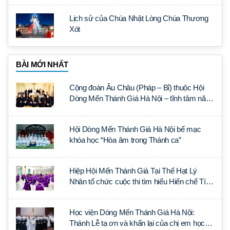
Lịch sử của Chúa Nhật Lòng Chúa Thương
Xót
BÀI MỚI NHẤT
Cộng đoàn Âu Châu (Pháp – Bỉ) thuộc Hội
Dòng Mến Thánh Giá Hà Nội – tĩnh tâm năm
tại Đan viện La Trappe
Hội Dòng Mến Thánh Giá Hà Nội bế mạc
khóa học “Hòa âm trong Thánh ca”
Hiệp Hội Mến Thánh Giá Tại Thế Hạt Lý
Nhân tổ chức cuộc thi tìm hiểu Hiến chế Tín
lý Ánh Sáng Muôn Dân
Học viện Dòng Mến Thánh Giá Hà Nội:
Thánh Lễ tạ ơn và khấn lại của chị em học