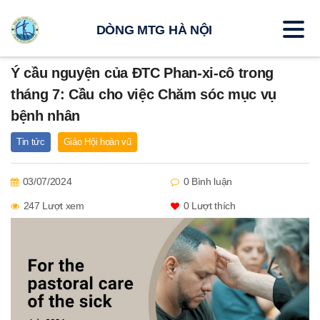
DÒNG MTG HÀ NỘI
Ý cầu nguyện của ĐTC Phan-xi-cô trong
tháng 7: Cầu cho việc Chăm sóc mục vụ
bệnh nhân
Tin tức
Giáo Hội hoàn vũ
03/07/2024
0 Bình luận
247 Lượt xem
0
Lượt thích