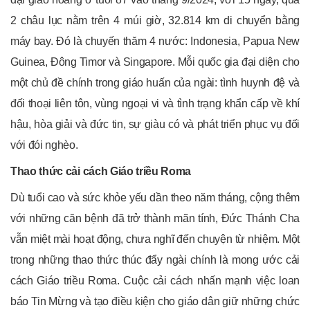
2 châu lục nằm trên 4 múi giờ, 32.814 km di chuyển bằng
máy bay. Đó là chuyến thăm 4 nước: Indonesia, Papua New
Guinea, Đông Timor và Singapore. Mỗi quốc gia đại diện cho
một chủ đề chính trong giáo huấn của ngài: tình huynh đệ và
đối thoại liên tôn, vùng ngoại vi và tình trạng khẩn cấp về khí
hậu, hòa giải và đức tin, sự giàu có và phát triển phục vụ đối
với đói nghèo.
Thao thức cải cách Giáo triều Roma
Dù tuổi cao và sức khỏe yếu dần theo năm tháng, cộng thêm
với những căn bệnh đã trở thành mãn tính, Đức Thánh Cha
vẫn miệt mài hoạt động, chưa nghĩ đến chuyện từ nhiệm. Một
trong những thao thức thúc đẩy ngài chính là mong ước cải
cách Giáo triều Roma. Cuộc cải cách nhấn mạnh việc loan
báo Tin Mừng và tạo điều kiện cho giáo dân giữ những chức