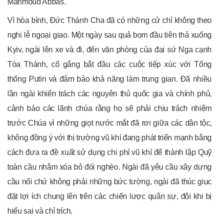
Mahmoud Abbas.
Vì hòa bình, Đức Thánh Cha đã có những cử chỉ không theo
nghi lễ ngoại giao. Một ngày sau quả bom đầu tiên thả xuống
Kyiv, ngài lên xe và đi, đến văn phòng của đại sứ Nga cạnh
Tòa Thánh, cố gắng bắt đầu các cuộc tiếp xúc với Tổng
thống Putin và đảm bảo khả năng làm trung gian. Đã nhiều
lần ngài khiển trách các nguyên thủ quốc gia và chính phủ,
cảnh báo các lãnh chúa rằng họ sẽ phải chịu trách nhiệm
trước Chúa vì những giọt nước mắt đã rơi giữa các dân tộc,
không đồng ý với thị trường vũ khí đang phát triển mạnh bằng
cách đưa ra đề xuất sử dụng chi phí vũ khí để thành lập Quỹ
toàn cầu nhằm xóa bỏ đói nghèo. Ngài đã yêu cầu xây dựng
cầu nối chứ không phải những bức tường, ngài đã thúc giục
đặt lợi ích chung lên trên các chiến lược quân sự, đôi khi bị
hiểu sai và chỉ trích.