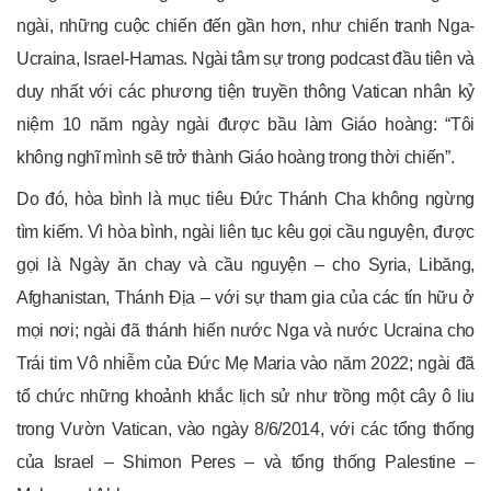
ngài, những cuộc chiến đến gần hơn, như chiến tranh Nga-
Ucraina, Israel-Hamas. Ngài tâm sự trong podcast đầu tiên và
duy nhất với các phương tiện truyền thông Vatican nhân kỷ
niệm 10 năm ngày ngài được bầu làm Giáo hoàng: “Tôi
không nghĩ mình sẽ trở thành Giáo hoàng trong thời chiến”.
Do đó, hòa bình là mục tiêu Đức Thánh Cha không ngừng
tìm kiếm. Vì hòa bình, ngài liên tục kêu gọi cầu nguyện, được
gọi là Ngày ăn chay và cầu nguyện – cho Syria, Libăng,
Afghanistan, Thánh Địa – với sự tham gia của các tín hữu ở
mọi nơi; ngài đã thánh hiến nước Nga và nước Ucraina cho
Trái tim Vô nhiễm của Đức Mẹ Maria vào năm 2022; ngài đã
tổ chức những khoảnh khắc lịch sử như trồng một cây ô liu
trong Vườn Vatican, vào ngày 8/6/2014, với các tổng thống
của Israel – Shimon Peres – và tổng thống Palestine –