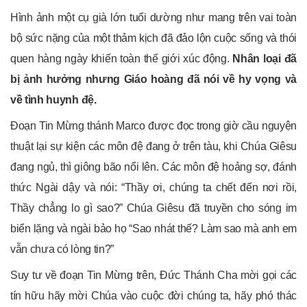
Hình ảnh một cụ già lớn tuổi dường như mang trên vai toàn
bộ sức nặng của một thảm kịch đã đảo lộn cuộc sống và thói
quen hàng ngày khiến toàn thế giới xúc động.
Nhân loại đã
bị ảnh hưởng nhưng Giáo hoàng đã nói về hy vọng và
về tình huynh đệ.
Đoạn Tin Mừng thánh Marco được đọc trong giờ cầu nguyện
thuật lại sự kiện các môn đệ đang ở trên tàu, khi Chúa Giêsu
đang ngủ, thì giông bão nổi lên. Các môn đệ hoảng sợ, đánh
thức Ngài dậy và nói: “Thầy ơi, chúng ta chết đến nơi rồi,
Thầy chẳng lo gì sao?” Chúa Giêsu đã truyền cho sóng im
biển lặng và ngài bảo họ “Sao nhát thế? Làm sao mà anh em
vẫn chưa có lòng tin?”
Suy tư về đoạn Tin Mừng trên, Đức Thánh Cha mời gọi các
tín hữu hãy mời Chúa vào cuộc đời chúng ta, hãy phó thác