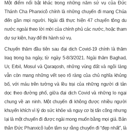
Một điểm nổi bật khác trong những năm sứ vụ của Đức
Thánh Cha Phanxicô chính là những chuyến đi mang Chúa
đến gần mọi người. Ngài đã thực hiện 47 chuyến tông du
nước ngoài theo lời mời của chính phủ các nước, hoặc tham
dự sự kiện, hay để thi hành sứ vụ.
Chuyến thăm đầu tiên sau đại dịch Covid-19 chính là thăm
Iraq trong ba ngày, từ ngày 5-8/3/2021. Ngài thăm Baghad,
Ur, Erbil, Mosul và Qaraqosh, những vùng đất và ngôi làng
vẫn còn mang những vết sẹo rõ ràng của chủ nghĩa khủng
bố, với máu trên tường và lều trại của những người di tản
dọc theo đường phố, giữa đại dịch Covid và những lo ngại
chung về an ninh. Một chuyến đi không được nhiều người
khuyến khích vì lý do sức khỏe và nguy cơ bị tấn công nhưng
lại là một chuyến đi được ngài mong muốn bằng mọi giá. Bản
thân Đức Phanxicô luôn tâm sự rằng chuyến đi “đẹp nhất”, là