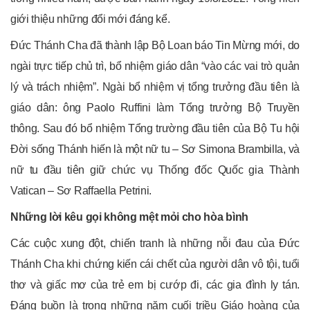
giới thiệu những đổi mới đáng kể.
Đức Thánh Cha đã thành lập Bộ Loan báo Tin Mừng mới, do
ngài trực tiếp chủ trì, bổ nhiệm giáo dân “vào các vai trò quản
lý và trách nhiệm”. Ngài bổ nhiệm vị tổng trưởng đầu tiên là
giáo dân: ông Paolo Ruffini làm Tổng trưởng Bộ Truyền
thông. Sau đó bổ nhiệm Tổng trường đầu tiên của Bộ Tu hội
Đời sống Thánh hiến là một nữ tu – Sơ Simona Brambilla, và
nữ tu đầu tiên giữ chức vụ Thống đốc Quốc gia Thành
Vatican – Sơ Raffaella Petrini.
Những lời kêu gọi không mệt mỏi cho hòa bình
Các cuộc xung đột, chiến tranh là những nỗi đau của Đức
Thánh Cha khi chứng kiến cái chết của người dân vô tội, tuổi
thơ và giấc mơ của trẻ em bị cướp đi, các gia đình ly tán.
Đáng buồn là trong những năm cuối triều Giáo hoàng của