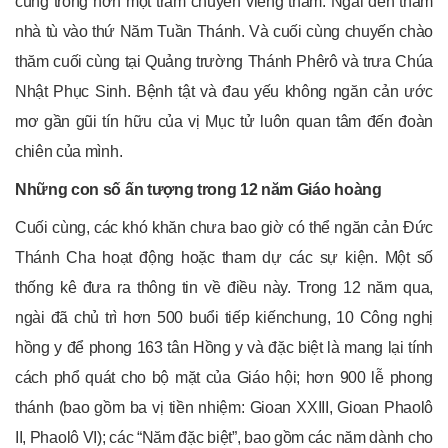
cùng trong hơn một trăm chuyến viếng thăm. Ngài đến thăm
nhà tù vào thứ Năm Tuần Thánh. Và cuối cùng chuyến chào
thăm cuối cùng tại Quảng trường Thánh Phêrô và trưa Chúa
Nhật Phục Sinh. Bệnh tật và đau yếu không ngăn cản ước
mơ gần gũi tín hữu của vị Mục tử luôn quan tâm đến đoàn
chiên của mình.
Những con số ấn tượng trong 12 năm Giáo hoàng
Cuối cùng, các khó khăn chưa bao giờ có thể ngăn cản Đức
Thánh Cha hoạt động hoặc tham dự các sự kiện. Một số
thống kê đưa ra thông tin về điều này. Trong 12 năm qua,
ngài đã chủ trì hơn 500 buổi tiếp kiến​​chung, 10 Công nghị
hồng y để phong 163 tân Hồng y và đặc biệt là mang lại tính
cách phổ quát cho bộ mặt của Giáo hội; hơn 900 lễ phong
thánh (bao gồm ba vị tiền nhiệm: Gioan XXIII, Gioan Phaolô
II, Phaolô VI); các “Năm đặc biệt”, bao gồm các năm dành cho