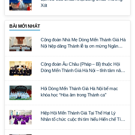
Xót
BÀI MỚI NHẤT
Cộng đoàn Nhà Mẹ Dòng Mến Thánh Giá Hà
Nội hiệp dâng Thánh lễ tạ ơn mừng Ngân
khánh Linh mục cha Luca Trần Đức
Cộng đoàn Âu Châu (Pháp – Bỉ) thuộc Hội
Dòng Mến Thánh Giá Hà Nội – tĩnh tâm năm
tại Đan viện La Trappe
Hội Dòng Mến Thánh Giá Hà Nội bế mạc
khóa học “Hòa âm trong Thánh ca”
Hiệp Hội Mến Thánh Giá Tại Thế Hạt Lý
Nhân tổ chức cuộc thi tìm hiểu Hiến chế Tín
lý Ánh Sáng Muôn Dân