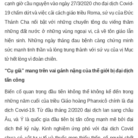
cạnh giờ cầu nguyện vào ngày 27/3/2020 cho đại dịch Covid-
19 chấm dứt và việc cải cách giáo triều Roma, sứ vụ của Đức
Thánh Cha nổi bật với những chuyến tông du viếng thăm
những đất nước ở những vùng ngoại vi, cả về tôn giáo lẫn
hiện sinh. Những ngày tháng đau bệnh càng chứng minh
sức mạnh tinh thần và lòng trung thành với sứ vụ của vị Mục
tử hết lòng vì đoàn chiên.
“Cụ già” mang trên vai gánh nặng của thế giới bị đại dịch
tấn công
Biến cố quan trọng đầu tiên không thể không kể đến trong
những năm cuối của triều Giáo hoàng Phanxicô chính là đại
dịch Covid-19. Từ đầu tháng 2/2020 đại dịch lan sang châu
Âu, và Ý là quốc gia đầu tiên bị tấn công mạnh mẽ bởi đại
dịch thế kỷ này. Kinh nghiệm ứng phó với đại dịch Covid
chưa có, vật tư y tế và thuốc men thiếu thốn, số người chết