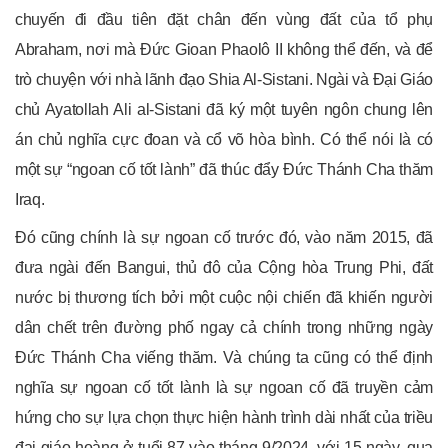
chuyến đi đầu tiên đặt chân đến vùng đất của tổ phụ
Abraham, nơi mà Đức Gioan Phaolô II không thể đến, và để
trò chuyện với nhà lãnh đạo Shia Al-Sistani. Ngài và Đại Giáo
chủ Ayatollah Ali al-Sistani đã ký một tuyên ngôn chung lên
án chủ nghĩa cực đoan và cổ võ hòa bình. Có thể nói là có
một sự “ngoan cố tốt lành” đã thúc đẩy Đức Thánh Cha thăm
Iraq.
Đó cũng chính là sự ngoan cố trước đó, vào năm 2015, đã
đưa ngài đến Bangui, thủ đô của Cộng hòa Trung Phi, đất
nước bị thương tích bởi một cuộc nội chiến đã khiến người
dân chết trên đường phố ngay cả chính trong những ngày
Đức Thánh Cha viếng thăm. Và chúng ta cũng có thể định
nghĩa sự ngoan cố tốt lành là sự ngoan cố đã truyền cảm
hứng cho sự lựa chọn thực hiện hành trình dài nhất của triều
đại giáo hoàng ở tuổi 87 vào tháng 9/2024, với 15 ngày, qua