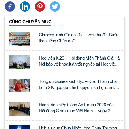
CÙNG CHUYÊN MỤC
Chương trình Ơn gọi đợt II với chủ đề “Bước
theo tiếng Chúa gọi”
Học viện K.23 – Hội dòng Mến Thánh Giá Hà
Nội bảo vệ khóa luận tốt nghiệp tại Học viện
Thần học Thánh Phêrô Lê Tùy
Tông du Guinea xích đạo – Đức Thánh cha
Lê-ô XIV gặp gỡ chính quyền, xã hội dân sự
và ngoại giao đoàn
Hành trình hiệp thông Ad Limina 2026 của
Hội đồng Giám mục Việt Nam – Ngày 2
Lịch sử của Chúa Nhật Lòng Chúa Thương