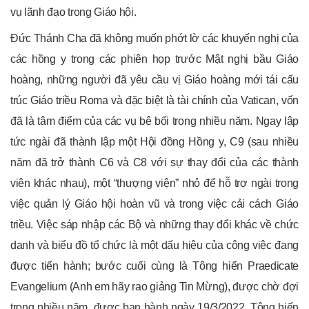
vụ lãnh đạo trong Giáo hội.
Đức Thánh Cha đã không muốn phớt lờ các khuyến nghị của
các hồng y trong các phiên họp trước Mật nghị bầu Giáo
hoàng, những người đã yêu cầu vị Giáo hoàng mới tái cấu
trúc Giáo triều Roma và đặc biệt là tài chính của Vatican, vốn
đã là tâm điểm của các vụ bê bối trong nhiều năm. Ngay lập
tức ngài đã thành lập một Hội đồng Hồng y, C9 (sau nhiều
năm đã trở thành C6 và C8 với sự thay đổi của các thành
viên khác nhau), một “thượng viện” nhỏ để hỗ trợ ngài trong
việc quản lý Giáo hội hoàn vũ và trong việc cải cách Giáo
triều. Việc sáp nhập các Bộ và những thay đổi khác về chức
danh và biểu đồ tổ chức là một dấu hiệu của công việc đang
được tiến hành; bước cuối cùng là Tông hiến Praedicate
Evangelium (Anh em hãy rao giảng Tin Mừng), được chờ đợi
trong nhiều năm, được ban hành ngày 19/3/2022. Tông hiến