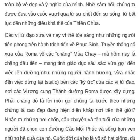
toàn bộ vẻ đẹp và ý nghĩa của mình. Nhờ sám hối, chúng ta
được đưa vào cuộc vượt qua từ sự chết đến sự sống, từ bất
lực đến những điều khả thể của Thiên Chúa.
Các vị tử đạo xưa và nay vì thế tỏa sáng như những người
tiên phong trên hành trình tiến về Phục Sinh. Truyền thống cổ
xưa của Roma về các “chặng” Mùa Chay – mà hôm nay là
chặng đầu tiên – mang tính giáo dục sâu sắc: vừa gợi đến
việc lên đường như những người hành hương, vừa nhắc
đến việc dừng lại (statio) bên các “ký ức” của các vị tử đạo,
nơi các Vương cung Thánh đường Roma được xây dựng.
Phải chăng đó là lời mời gọi chúng ta bước theo những
chứng tá cao đẹp đang hiện diện khắp nơi trên thế giới?
Nhận ra những nơi chốn, câu chuyện và tên tuổi của những
người đã chọn con đường Các Mối Phúc và sống trọn vẹn
những hệ quả của nó. Cuộc đời của họ là vô số hạt giống, dù