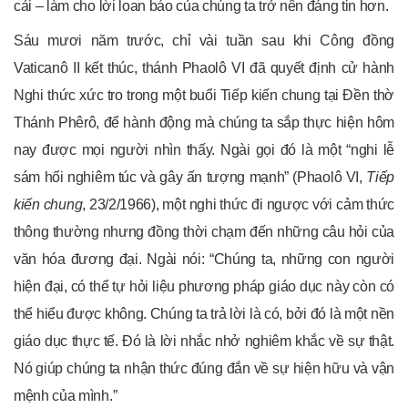
cải – làm cho lời loan báo của chúng ta trở nên đáng tin hơn.
Sáu mươi năm trước, chỉ vài tuần sau khi Công đồng
Vaticanô II kết thúc, thánh Phaolô VI đã quyết định cử hành
Nghi thức xức tro trong một buổi Tiếp kiến chung tại Đền thờ
Thánh Phêrô, để hành động mà chúng ta sắp thực hiện hôm
nay được mọi người nhìn thấy. Ngài gọi đó là một “nghi lễ
sám hối nghiêm túc và gây ấn tượng mạnh” (Phaolô VI,
Tiếp
kiến chung
, 23/2/1966), một nghi thức đi ngược với cảm thức
thông thường nhưng đồng thời chạm đến những câu hỏi của
văn hóa đương đại. Ngài nói: “Chúng ta, những con người
hiện đại, có thể tự hỏi liệu phương pháp giáo dục này còn có
thể hiểu được không. Chúng ta trả lời là có, bởi đó là một nền
giáo dục thực tế. Đó là lời nhắc nhở nghiêm khắc về sự thật.
Nó giúp chúng ta nhận thức đúng đắn về sự hiện hữu và vận
mệnh của mình.”