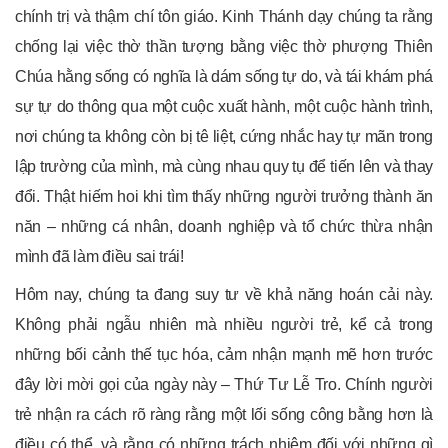
chính trị và thậm chí tôn giáo. Kinh Thánh dạy chúng ta rằng
chống lại việc thờ thần tượng bằng việc thờ phượng Thiên
Chúa hằng sống có nghĩa là dám sống tự do, và tái khám phá
sự tự do thông qua một cuộc xuất hành, một cuộc hành trình,
nơi chúng ta không còn bị tê liệt, cứng nhắc hay tự mãn trong
lập trường của mình, mà cùng nhau quy tụ để tiến lên và thay
đổi. Thật hiếm hoi khi tìm thấy những người trưởng thành ăn
năn – những cá nhân, doanh nghiệp và tổ chức thừa nhận
mình đã làm điều sai trái!
Hôm nay, chúng ta đang suy tư về khả năng hoán cải này.
Không phải ngẫu nhiên mà nhiều người trẻ, kể cả trong
những bối cảnh thế tục hóa, cảm nhận mạnh mẽ hơn trước
đây lời mời gọi của ngày này – Thứ Tư Lễ Tro. Chính người
trẻ nhận ra cách rõ ràng rằng một lối sống công bằng hơn là
điều có thể, và rằng có những trách nhiệm đối với những gì