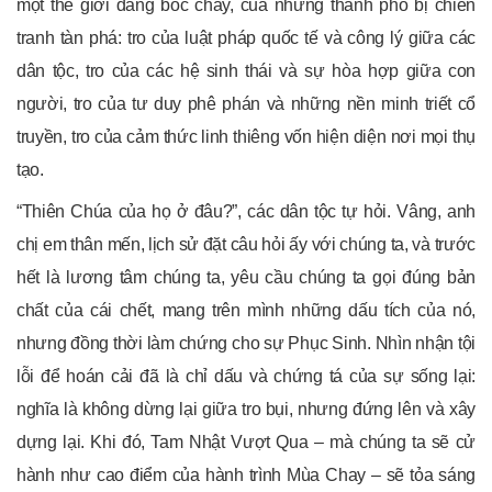
một thế giới đang bốc cháy, của những thành phố bị chiến
tranh tàn phá: tro của luật pháp quốc tế và công lý giữa các
dân tộc, tro của các hệ sinh thái và sự hòa hợp giữa con
người, tro của tư duy phê phán và những nền minh triết cổ
truyền, tro của cảm thức linh thiêng vốn hiện diện nơi mọi thụ
tạo.
“Thiên Chúa của họ ở đâu?”, các dân tộc tự hỏi. Vâng, anh
chị em thân mến, lịch sử đặt câu hỏi ấy với chúng ta, và trước
hết là lương tâm chúng ta, yêu cầu chúng ta gọi đúng bản
chất của cái chết, mang trên mình những dấu tích của nó,
nhưng đồng thời làm chứng cho sự Phục Sinh. Nhìn nhận tội
lỗi để hoán cải đã là chỉ dấu và chứng tá của sự sống lại:
nghĩa là không dừng lại giữa tro bụi, nhưng đứng lên và xây
dựng lại. Khi đó, Tam Nhật Vượt Qua – mà chúng ta sẽ cử
hành như cao điểm của hành trình Mùa Chay – sẽ tỏa sáng