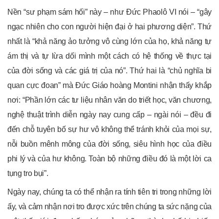
Nền “sư phạm sám hối” này – như Đức Phaolô VI nói – “gây
ngạc nhiên cho con người hiện đại ở hai phương diện”. Thứ
nhất là “khả năng ảo tưởng vô cùng lớn của họ, khả năng tự
ám thị và tự lừa dối mình một cách có hệ thống về thực tại
của đời sống và các giá trị của nó”. Thứ hai là “chủ nghĩa bi
quan cực đoan” mà Đức Giáo hoàng Montini nhận thấy khắp
nơi: “Phần lớn các tư liệu nhân văn do triết học, văn chương,
nghệ thuật trình diễn ngày nay cung cấp – ngài nói – đều đi
đến chỗ tuyên bố sự hư vô không thể tránh khỏi của mọi sự,
nỗi buồn mênh mông của đời sống, siêu hình học của điều
phi lý và của hư không. Toàn bộ những điều đó là một lời ca
tụng tro bụi”.
Ngày nay, chúng ta có thể nhận ra tính tiên tri trong những lời
ấy, và cảm nhận nơi tro được xức trên chúng ta sức nặng của