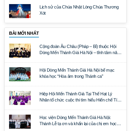
Lịch sử của Chúa Nhật Lòng Chúa Thương
Xót
BÀI MỚI NHẤT
Cộng đoàn Âu Châu (Pháp – Bỉ) thuộc Hội
Dòng Mến Thánh Giá Hà Nội – tĩnh tâm năm
tại Đan viện La Trappe
Hội Dòng Mến Thánh Giá Hà Nội bế mạc
khóa học “Hòa âm trong Thánh ca”
Hiệp Hội Mến Thánh Giá Tại Thế Hạt Lý
Nhân tổ chức cuộc thi tìm hiểu Hiến chế Tín
lý Ánh Sáng Muôn Dân
Học viện Dòng Mến Thánh Giá Hà Nội:
Thánh Lễ tạ ơn và khấn lại của chị em học
tập tại Sài Gòn