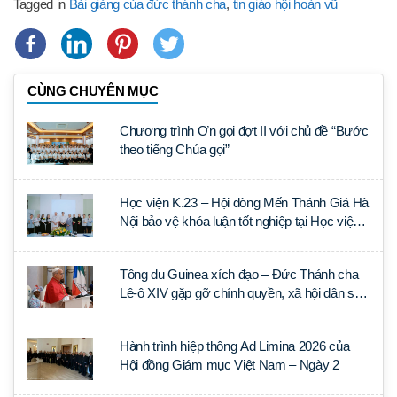
Tagged in
Bài giảng của đức thánh cha
,
tin giáo hội hoàn vũ
CÙNG CHUYÊN MỤC
Chương trình Ơn gọi đợt II với chủ đề “Bước
theo tiếng Chúa gọi”
Học viện K.23 – Hội dòng Mến Thánh Giá Hà
Nội bảo vệ khóa luận tốt nghiệp tại Học viện
Thần học Thánh Phêrô Lê Tùy
Tông du Guinea xích đạo – Đức Thánh cha
Lê-ô XIV gặp gỡ chính quyền, xã hội dân sự
và ngoại giao đoàn
Hành trình hiệp thông Ad Limina 2026 của
Hội đồng Giám mục Việt Nam – Ngày 2