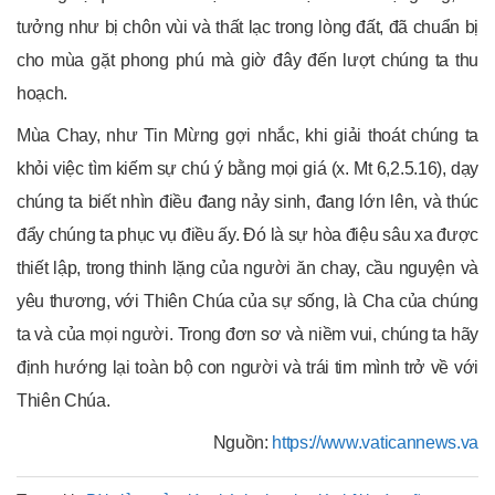
tưởng như bị chôn vùi và thất lạc trong lòng đất, đã chuẩn bị
cho mùa gặt phong phú mà giờ đây đến lượt chúng ta thu
hoạch.
Mùa Chay, như Tin Mừng gợi nhắc, khi giải thoát chúng ta
khỏi việc tìm kiếm sự chú ý bằng mọi giá (x. Mt 6,2.5.16), dạy
chúng ta biết nhìn điều đang nảy sinh, đang lớn lên, và thúc
đẩy chúng ta phục vụ điều ấy. Đó là sự hòa điệu sâu xa được
thiết lập, trong thinh lặng của người ăn chay, cầu nguyện và
yêu thương, với Thiên Chúa của sự sống, là Cha của chúng
ta và của mọi người. Trong đơn sơ và niềm vui, chúng ta hãy
định hướng lại toàn bộ con người và trái tim mình trở về với
Thiên Chúa.
Nguồn:
https://www.vaticannews.va