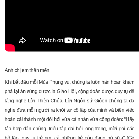
Anh chị em thân mến,
Khi bắt đầu mỗi Mùa Phụng vụ, chúng ta luôn hân hoan khám
phá lại ân sủng được là Giáo Hội, cộng đoàn được quy tụ để
lắng nghe Lời Thiên Chúa. Lời Ngôn sứ Giôen chúng ta đã
nghe đưa mỗi người ra khỏi sự cô lập của mình và biến việc
hoán cải thành một đòi hỏi vừa cá nhân vừa cộng đoàn: “Hãy
tập hợp dân chúng, triệu tập đại hội long trọng, mời gọi các
bô lão, quy tụ trẻ em, cả những trẻ còn đang bú sữa” (Ge