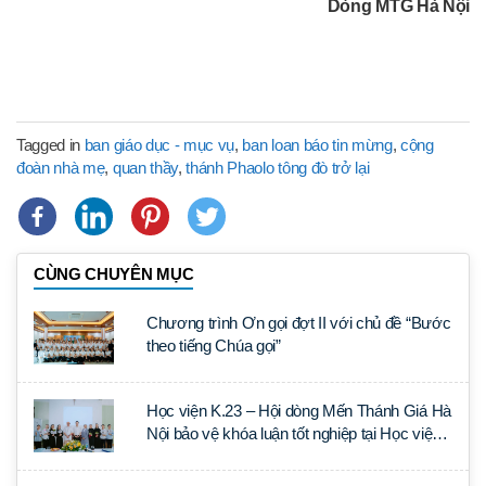
Dòng MTG Hà Nội
Tagged in
ban giáo dục - mục vụ
,
ban loan báo tin mừng
,
cộng
đoàn nhà mẹ
,
quan thầy
,
thánh Phaolo tông đò trở lại
CÙNG CHUYÊN MỤC
Chương trình Ơn gọi đợt II với chủ đề “Bước
theo tiếng Chúa gọi”
Học viện K.23 – Hội dòng Mến Thánh Giá Hà
Nội bảo vệ khóa luận tốt nghiệp tại Học viện
Thần học Thánh Phêrô Lê Tùy