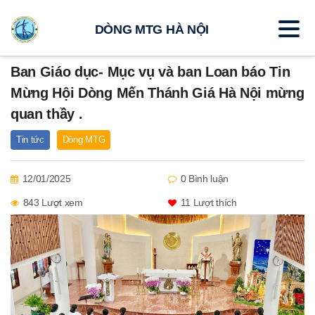
DÒNG MTG HÀ NỘI
Ban Giáo dục- Mục vụ và ban Loan báo Tin
Mừng Hội Dòng Mến Thánh Giá Hà Nội mừng
quan thầy .
Tin tức
Dòng MTG
12/01/2025
0 Bình luận
843 Lượt xem
11
Lượt thích