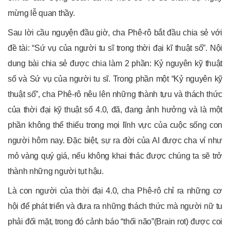
mừng lễ quan thầy.
Sau lời cầu nguyện đầu giờ, cha Phê-rô bắt đầu chia sẻ với
đề tài: “Sứ vụ của người tu sĩ trong thời đại kĩ thuật số”. Nội
dung bài chia sẻ được chia làm 2 phần: Kỷ nguyên kỹ thuật
số và Sứ vụ của người tu sĩ. Trong phần một “Kỷ nguyên kỹ
thuật số”, cha Phê-rô nêu lên những thành tựu và thách thức
của thời đại kỹ thuật số 4.0, đã, đang ảnh hưởng và là một
phần không thể thiếu trong mọi lĩnh vực của cuộc sống con
người hôm nay. Đặc biệt, sự ra đời của AI được cha ví như
mỏ vàng quý giá, nếu không khai thác được chúng ta sẽ trở
thành những người tụt hậu.
Là con người của thời đại 4.0, cha Phê-rô chỉ ra những cơ
hội để phát triển và đưa ra những thách thức mà người nữ tu
phải đối mặt, trong đó cảnh báo “thối não”(Brain rot) được coi