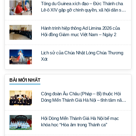
Tông du Guinea xích đạo – Đức Thánh cha
Lê-ô XIV gặp gỡ chính quyền, xã hội dân sự
và ngoại giao đoàn
Hành trình hiệp thông Ad Limina 2026 của
Hội đồng Giám mục Việt Nam – Ngày 2
Lịch sử của Chúa Nhật Lòng Chúa Thương
Xót
BÀI MỚI NHẤT
Cộng đoàn Âu Châu (Pháp – Bỉ) thuộc Hội
Dòng Mến Thánh Giá Hà Nội – tĩnh tâm năm
tại Đan viện La Trappe
Hội Dòng Mến Thánh Giá Hà Nội bế mạc
khóa học “Hòa âm trong Thánh ca”