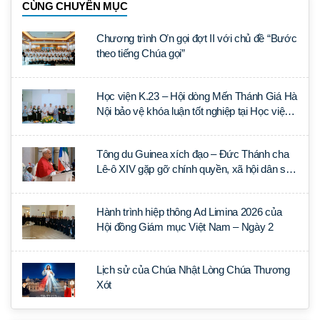
CÙNG CHUYÊN MỤC
Chương trình Ơn gọi đợt II với chủ đề “Bước
theo tiếng Chúa gọi”
Học viện K.23 – Hội dòng Mến Thánh Giá Hà
Nội bảo vệ khóa luận tốt nghiệp tại Học viện
Thần học Thánh Phêrô Lê Tùy
Tông du Guinea xích đạo – Đức Thánh cha
Lê-ô XIV gặp gỡ chính quyền, xã hội dân sự
và ngoại giao đoàn
Hành trình hiệp thông Ad Limina 2026 của
Hội đồng Giám mục Việt Nam – Ngày 2
Lịch sử của Chúa Nhật Lòng Chúa Thương
Xót