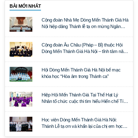
BÀI MỚI NHẤT
Cộng đoàn Nhà Mẹ Dòng Mến Thánh Giá Hà
Nội hiệp dâng Thánh lễ tạ ơn mừng Ngân
khánh Linh mục cha Luca Trần Đức
Cộng đoàn Âu Châu (Pháp – Bỉ) thuộc Hội
Dòng Mến Thánh Giá Hà Nội – tĩnh tâm năm
tại Đan viện La Trappe
Hội Dòng Mến Thánh Giá Hà Nội bế mạc
khóa học “Hòa âm trong Thánh ca”
Hiệp Hội Mến Thánh Giá Tại Thế Hạt Lý
Nhân tổ chức cuộc thi tìm hiểu Hiến chế Tín
lý Ánh Sáng Muôn Dân
Học viện Dòng Mến Thánh Giá Hà Nội:
Thánh Lễ tạ ơn và khấn lại của chị em học
tập tại Sài Gòn