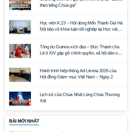
theo tiếng Chúa gọi”
Học viện K.23 – Hội dòng Mến Thánh Giá Hà
Nội bảo vệ khóa luận tốt nghiệp tại Học viện
Thần học Thánh Phêrô Lê Tùy
Tông du Guinea xích đạo – Đức Thánh cha
Lê-ô XIV gặp gỡ chính quyền, xã hội dân sự
và ngoại giao đoàn
Hành trình hiệp thông Ad Limina 2026 của
Hội đồng Giám mục Việt Nam – Ngày 2
Lịch sử của Chúa Nhật Lòng Chúa Thương
Xót
BÀI MỚI NHẤT