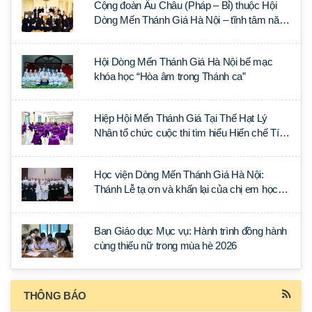
Cộng đoàn Âu Châu (Pháp – Bỉ) thuộc Hội
Dòng Mến Thánh Giá Hà Nội – tĩnh tâm năm
tại Đan viện La Trappe
Hội Dòng Mến Thánh Giá Hà Nội bế mạc
khóa học “Hòa âm trong Thánh ca”
Hiệp Hội Mến Thánh Giá Tại Thế Hạt Lý
Nhân tổ chức cuộc thi tìm hiểu Hiến chế Tín
lý Ánh Sáng Muôn Dân
Học viện Dòng Mến Thánh Giá Hà Nội:
Thánh Lễ tạ ơn và khấn lại của chị em học
tập tại Sài Gòn
Ban Giáo dục Mục vụ: Hành trình đồng hành
cùng thiếu nữ trong mùa hè 2026
THÔNG BÁO