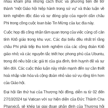
nhau khám phá những cách thức và phương tiện để trở
thành “một Giáo hội hiệp hành trong sứ vụ” và thảo luận về
kinh nghiệm độc đáo và sự đóng góp của người dân châu
Phi trong công cuộc loan báo Tin Mừng của lục địa này.
Cuộc họp đã công nhận tầm quan trọng của việc củng cố căn
tính Kitô giáo trong khu vực. Các đại biểu đều nhất trí rằng
châu Phi phải tiếp thu kinh nghiệm của các cộng đoàn Kitô
giáo nhỏ; và các nguyên tắc triết học phong phú của Ubuntu,
trong đó nêu bật các giá trị của gia đình, tình huynh đệ và sự
liên đới. Các cuộc thảo luận này nhấn mạnh đến sự cần thiết
hoà nhập văn hóa và cộng đoàn nhỏ vào sứ vụ rộng lớn hơn
của Giáo hội.
Đại hội lần thứ hai của Thượng hội đồng, diễn ra từ 02 đến
27/10/2024 tại Vatican với sự hiện diện của Đức Thánh Cha
Phanxicô, sẽ khép lại giai đoạn phân định của Thượng hội