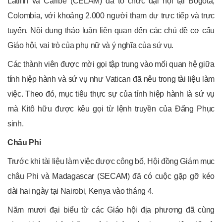
Latinh và Caribe (CELAM) đã tổ chức đại hội tại Bogota,
Colombia, với khoảng 2.000 người tham dự trực tiếp và trực
tuyến. Nội dung thảo luận liên quan đến các chủ đề cơ cấu
Giáo hội, vai trò của phụ nữ và ý nghĩa của sứ vụ.
Các thành viên được mời gọi tập trung vào mối quan hệ giữa
tính hiệp hành và sứ vụ như Vatican đã nêu trong tài liệu làm
việc. Theo đó, mục tiêu thực sự của tính hiệp hành là sứ vụ
mà Kitô hữu được kêu gọi từ lệnh truyền của Đấng Phục
sinh.
Châu Phi
Trước khi tài liệu làm việc được công bố, Hội đồng Giám mục
châu Phi và Madagascar (SECAM) đã có cuộc gặp gỡ kéo
dài hai ngày tại Nairobi, Kenya vào tháng 4.
Năm mươi đại biểu từ các Giáo hội địa phương đã cùng