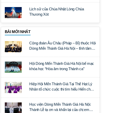
Lịch sử của Chúa Nhật Lòng Chúa
Thương Xót
BÀI MỚI NHẤT
Cộng đoàn Âu Châu (Pháp – Bỉ) thuộc Hội
Dòng Mến Thánh Giá Hà Nội – tĩnh tâm
năm tại Đan viện La Trappe
Hội Dòng Mến Thánh Giá Hà Nội bế mạc
khóa học “Hòa âm trong Thánh ca”
Hiệp Hội Mến Thánh Giá Tại Thế Hạt Lý
Nhân tổ chức cuộc thi tìm hiểu Hiến chế
Tín lý Ánh Sáng Muôn Dân
Học viện Dòng Mến Thánh Giá Hà Nội:
Thánh Lễ tạ ơn và khấn lại của chị em