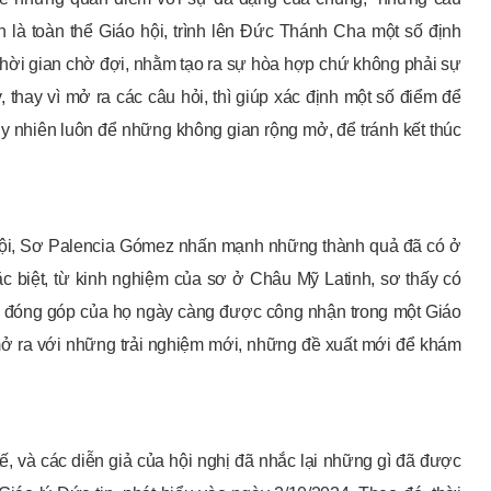
h là toàn thể Giáo hội, trình lên Đức Thánh Cha một số định
 thời gian chờ đợi, nhằm tạo ra sự hòa hợp chứ không phải sự
thay vì mở ra các câu hỏi, thì giúp xác định một số điểm để
 tuy nhiên luôn để những không gian rộng mở, để tránh kết thúc
 hội, Sơ Palencia Gómez nhấn mạnh những thành quả đã có ở
ặc biệt, từ kinh nghiệm của sơ ở Châu Mỹ Latinh, sơ thấy có
 sự đóng góp của họ ngày càng được công nhận trong một Giáo
ở ra với những trải nghiệm mới, những đề xuất mới để khám
ế, và các diễn giả của hội nghị đã nhắc lại những gì đã được