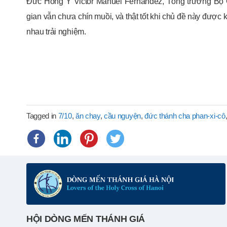
Đức Hồng Y Victor Manuel Fernández, Tổng trưởng Bộ Gi
gian vẫn chưa chín muồi, và thật tốt khi chủ đề này được 
nhau trải nghiệm.
Tagged in
7/10
,
ăn chay
,
cầu nguyện
,
đức thánh cha phan-xi-cô
HỘI DÒNG MẾN THÁNH GIÁ