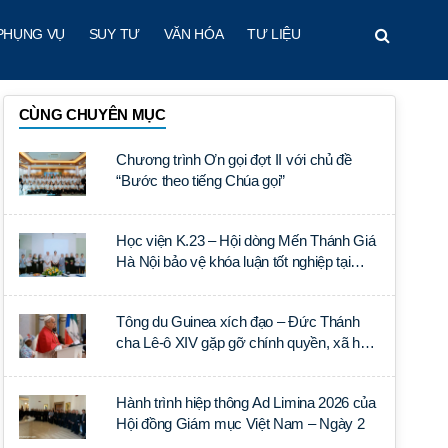
PHỤNG VỤ
SUY TƯ
VĂN HÓA
TƯ LIỆU
CÙNG CHUYÊN MỤC
Chương trình Ơn gọi đợt II với chủ đề
“Bước theo tiếng Chúa gọi”
Học viện K.23 – Hội dòng Mến Thánh Giá
Hà Nội bảo vệ khóa luận tốt nghiệp tại
Học viện Thần học Thánh Phêrô Lê Tùy
Tông du Guinea xích đạo – Đức Thánh
cha Lê-ô XIV gặp gỡ chính quyền, xã hội
dân sự và ngoại giao đoàn
Hành trình hiệp thông Ad Limina 2026 của
Hội đồng Giám mục Việt Nam – Ngày 2