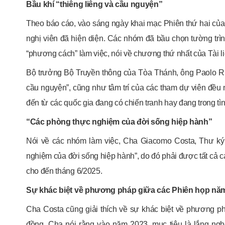
Bầu khí “thiêng liêng và cầu nguyện”
Theo báo cáo, vào sáng ngày khai mạc Phiên thứ hai củ
nghị viên đã hiện diện. Các nhóm đã bầu chọn tường trìn
“phương cách” làm việc, nói về chương thứ nhất của Tài 
Bộ trưởng Bộ Truyền thông của Tòa Thánh, ông Paolo Ruffi
cầu nguyện”, cũng như tâm trí của các tham dự viên đều n
đến từ các quốc gia đang có chiến tranh hay đang trong tì
“Các phòng thực nghiệm của đời sống hiệp hành”
Nói về các nhóm làm việc, Cha Giacomo Costa, Thư ký 
nghiệm của đời sống hiệp hành”, do đó phải được tất cả c
cho đến tháng 6/2025.
Sự khác biệt về phương pháp giữa các Phiên họp năm
Cha Costa cũng giải thích về sự khác biệt về phương p
đồng. Cha nói rằng vào năm 2023, mục tiêu là lắng n