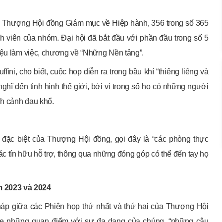
a Thượng Hội đồng Giám mục về Hiệp hành, 356 trong số 365
h viên của nhóm. Đại hội đã bắt đầu với phần đầu trong số 5
liệu làm việc, chương về “Những Nền tảng”.
ni, cho biết, cuộc họp diễn ra trong bầu khí “thiêng liêng và
ghĩ đến tình hình thế giới, bởi vì trong số họ có những người
nh cảnh đau khổ.
đặc biệt của Thượng Hội đồng, gọi đây là “các phòng thực
ác tín hữu hỗ trợ, thông qua những đóng góp có thể đến tay họ
 2023 và 2024
háp giữa các Phiên họp thứ nhất và thứ hai của Thượng Hội
ghe những quan điểm với sự đa dạng của chúng, “những câu