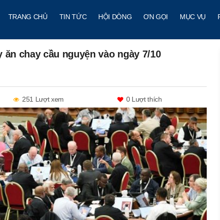
TRANG CHỦ
TIN TỨC
HỘI DÒNG
ƠN GỌI
MỤC VỤ
 ăn chay cầu nguyện vào ngày 7/10
251 Lượt xem
0
Lượt thích