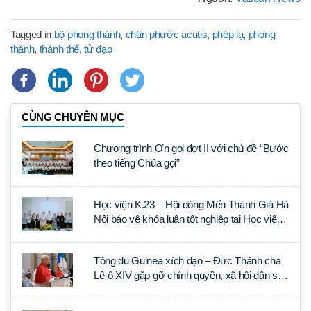
Tagged in
bộ phong thánh
,
chân phước acutis
,
phép lạ
,
phong
thánh
,
thánh thể
,
tử đạo
CÙNG CHUYÊN MỤC
Chương trình Ơn gọi đợt II với chủ đề “Bước
theo tiếng Chúa gọi”
Học viện K.23 – Hội dòng Mến Thánh Giá Hà
Nội bảo vệ khóa luận tốt nghiệp tại Học viện
Thần học Thánh Phêrô Lê Tùy
Tông du Guinea xích đạo – Đức Thánh cha
Lê-ô XIV gặp gỡ chính quyền, xã hội dân sự
và ngoại giao đoàn