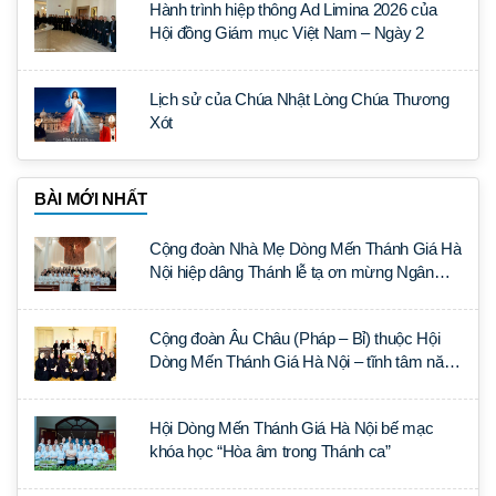
Hành trình hiệp thông Ad Limina 2026 của
Hội đồng Giám mục Việt Nam – Ngày 2
Lịch sử của Chúa Nhật Lòng Chúa Thương
Xót
BÀI MỚI NHẤT
Cộng đoàn Nhà Mẹ Dòng Mến Thánh Giá Hà
Nội hiệp dâng Thánh lễ tạ ơn mừng Ngân
khánh Linh mục cha Luca Trần Đức
Cộng đoàn Âu Châu (Pháp – Bỉ) thuộc Hội
Dòng Mến Thánh Giá Hà Nội – tĩnh tâm năm
tại Đan viện La Trappe
Hội Dòng Mến Thánh Giá Hà Nội bế mạc
khóa học “Hòa âm trong Thánh ca”