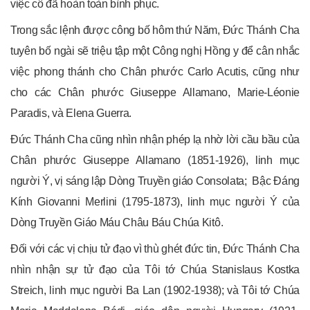
việc cô đã hoàn toàn bình phục.
Trong sắc lệnh được công bố hôm thứ Năm, Đức Thánh Cha
tuyên bố ngài sẽ triệu tập một Công nghị Hồng y để cân nhắc
việc phong thánh cho Chân phước Carlo Acutis, cũng như
cho các Chân phước Giuseppe Allamano, Marie-Léonie
Paradis, và Elena Guerra.
Đức Thánh Cha cũng nhìn nhận phép lạ nhờ lời cầu bầu của
Chân phước Giuseppe Allamano (1851-1926), linh mục
người Ý, vị sáng lập Dòng Truyền giáo Consolata; Bậc Đáng
Kính Giovanni Merlini (1795-1873), linh mục người Ý của
Dòng Truyền Giáo Máu Châu Báu Chúa Kitô.
Đối với các vị chịu tử đạo vì thù ghét đức tin, Đức Thánh Cha
nhìn nhận sự tử đạo của Tôi tớ Chúa Stanislaus Kostka
Streich, linh mục người Ba Lan (1902-1938); và Tôi tớ Chúa