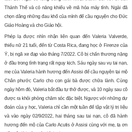
Thánh Thể và có năng khiếu về mã hóa máy tính. Ngài đã
chọn dâng những đau khổ của mình để cầu nguyện cho Đức
Giáo Hoàng và cho Giáo hội.
Phép lạ được nhìn nhận liên quan đến Valeria Valverde,
thiếu nữ 21 tuổi, đến từ Costa Rica, đang học ở Firenze của
Ý, bị ngã xe đạp vào tháng 7/2022. Cô bị chấn thương nặng
ở đầu trong tình trạng rất nguy kịch. Sáu ngày sau vụ tai nạn,
mẹ của Valeria hành hương đến Assisi để cầu nguyện tại mộ
Chân phước Carlo cho con gái bà được chữa lành. Cùng
ngày hôm đó, Valeria bắt đầu tự thở được, và 10 ngày sau cô
được ra khỏi phòng chăm sóc đặc biệt. Ngược với những dự
đoán của y học, Valeria chỉ cần một tuần để tập vật lý trị liệu
và vào ngày 02/9/2022, hai tháng sau tai nạn, cô đã hành
hương đến mộ của Carlo Acutis ở Assisi cùng với mẹ, tạ ơn