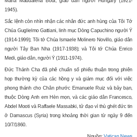
Maria Maddalena Bódi, giáo dân người Hungary (1921-
1945).
Sắc lệnh còn nhìn nhận các nhân đức anh hùng của Tôi Tớ
Chúa Guglielmo Gattiani, linh mục Dòng Capuchino người Ý
(1914-1999); Tôi tớ Chúa Ismaele Molinero Novillo, giáo dân
người Tây Ban Nha (1917-1938); và Tôi tớ Chúa Enrico
Medi, giáo dân, người Ý (1911-1974).
Đức Thánh Cha đã phê chuẩn số phiếu thuận trong phiên
họp thường kỳ của các hồng y và giám mục đối với việc
phong thánh cho Chân phước Emanuele Ruiz và bảy bạn,
thuộc Dòng Anh em Hèn mọn, và các giáo dân Francesco,
Abdel Mooti và Raffaele Massabki, tử đạo vì thù ghét đức tin
ở Damascus (Syria) trong khoảng thời gian từ ngày 9 đến
10/7/1860.
Nguồn:
Vatican News