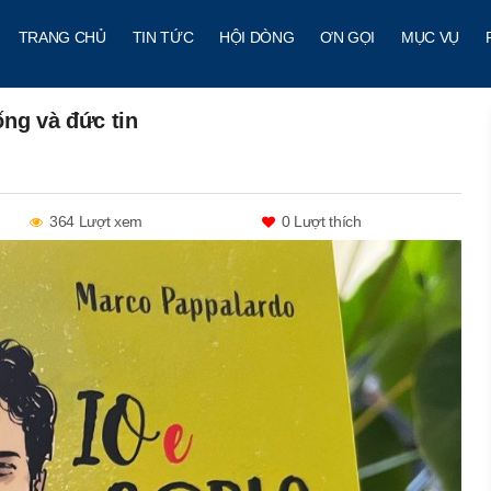
TRANG CHỦ
TIN TỨC
HỘI DÒNG
ƠN GỌI
MỤC VỤ
ống và đức tin
364 Lượt xem
0
Lượt thích