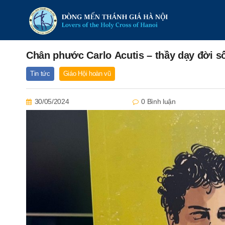
Chân phước Carlo Acutis – thầy dạy đời s
Tin tức
Giáo Hội hoàn vũ
30/05/2024
0 Bình luận