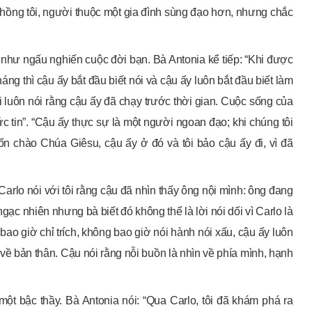
 chồng tôi, người thuộc một gia đình sùng đạo hơn, nhưng chắc
 như ngấu nghiến cuộc đời bạn. Bà Antonia kể tiếp: “Khi được
áng thì cậu ấy bắt đầu biết nói và cậu ấy luôn bắt đầu biết làm
ôi luôn nói rằng cậu ấy đã chạy trước thời gian. Cuộc sống của
c tin”. “Cậu ấy thực sự là một người ngoan đạo; khi chúng tôi
n chào Chúa Giêsu, cậu ấy ở đó và tôi bảo cậu ấy đi, vì đã
Carlo nói với tôi rằng cậu đã nhìn thấy ông nội mình: ông đang
ạc nhiên nhưng bà biết đó không thể là lời nói dối vì Carlo là
ao giờ chỉ trích, không bao giờ nói hành nói xấu, cậu ấy luôn
ề bản thân. Cậu nói rằng nỗi buồn là nhìn về phía mình, hạnh
ột bậc thầy. Bà Antonia nói: “Qua Carlo, tôi đã khám phá ra