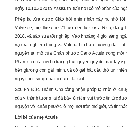
ngày 10/10/2020 tại Assisi, thị trấn nơi có mộ phần của ngà
Phép lạ vừa được Giáo hội nhìn nhận xảy ra nhờ lời
Valverde, một thiếu nữ 21 tuổi đến từ Costa Rica, đang 
2018, và sắp sửa tốt nghiệp. Vào khoảng 4 giờ sáng ngày 
nạn rất nghiêm trọng và Valeria bị chấn thương đầu rất
nguyện tại mộ của Chân phước Carlo Acutis trong một 
Phan-xi-cô đã cởi bỏ trang phục quyền quý để mặc lấy y ph
bên giường con gái mình, và cô gái bắt đầu thở tự nhiên t
ngày cuộc sống của cô được tái sinh.
Sau khi Đức Thánh Cha công nhận phép lạ nhờ lời chuy
của vị thánh tương lai đã bày tỏ niềm vui trước tin tức đ
nguyện với chân phước, ở mọi nơi trên thế giới, và tín th
Lời kể của mẹ Acutis