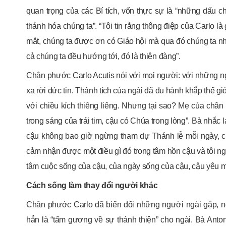
quan trọng của các Bí tích, vốn thực sự là “những dấu 
thánh hóa chúng ta”. “Tôi tin rằng thông điệp của Carlo l
mắt, chúng ta được ơn có Giáo hội mà qua đó chúng ta nh
cả chúng ta đều hướng tới, đó là thiên đàng”.
Chân phước Carlo Acutis nói với mọi người: với những n
xa rời đức tin. Thánh tích của ngài đã du hành khắp thế gi
với chiều kích thiêng liêng. Nhưng tại sao? Mẹ của chân 
trong sáng của trái tim, cậu có Chúa trong lòng”. Bà nhắc l
cậu không bao giờ ngừng tham dự Thánh lễ mỗi ngày, c
cảm nhận được một điều gì đó trong tâm hồn cậu và tôi ng
tâm cuộc sống của cậu, của ngày sống của cậu, cậu yêu m
Cách sống làm thay đổi người khác
Chân phước Carlo đã biến đổi những người ngài gặp, ng
hẳn là “tấm gương về sự thánh thiện” cho ngài. Bà Anton