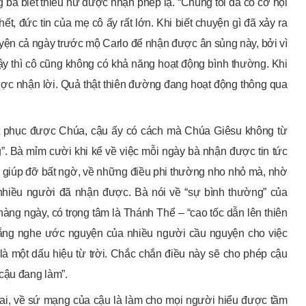
bà biết thiếu nữ được nhận phép lạ. “Chúng tôi đã có cơ hội
t, đức tin của mẹ cô ấy rất lớn. Khi biết chuyện gì đã xảy ra
guyện cả ngày trước mộ Carlo để nhận được ân sủng này, bởi vì
dậy thì cô cũng không có khả năng hoạt động bình thường. Khi
ợc nhận lời. Quả thật thiên đường đang hoạt động thông qua
yết phục được Chúa, cậu ấy có cách mà Chúa Giêsu không từ
g”. Bà mỉm cười khi kể về việc mỗi ngày bà nhận được tin tức
 giúp đỡ bất ngờ, về những điều phi thường nho nhỏ mà, nhờ
 nhiều người đã nhận được. Bà nói về “sự bình thường” của
hàng ngày, có trọng tâm là Thánh Thể – “cao tốc dẫn lên thiên
 lắng nghe ước nguyện của nhiều người cầu nguyện cho việc
là một dấu hiệu từ trời. Chắc chắn điều này sẽ cho phép cậu
cậu đang làm”.
ai, về sứ mạng của cậu là làm cho mọi người hiểu được tầm