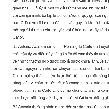
Mẹ của Chân phước Acutis chia sẻ với Vatican News rằng 
quen nhau. Cô ấy là một cô gái rất mạnh mẽ, nhưng trên hế
với con gái mình, bà lập tức đi đến Assisi, quỳ gối cầu n
bác sĩ đã xem cô bé như đã chết và ngay cả khi có tỉnh 
một người thực sự cầu nguyện với Chúa, người ấy sẽ đư
Carlo”.
Bà Antonia Acutis nhận định: “Rõ ràng là Carlo đã thu
chối cậu ấy và điều này cũng khiến tôi cảm thấy tin tưởn
về những trường hợp được cho là được chữa lành, về sự
lời cầu nguyện và nhờ sự chuyển cầu của con trai bà,
Carlo, một sự thánh thiện được thể hiện trong cuộc sống 
đàng” của vị chân phước trẻ. Bà khẳng định: “Chúa đã
phong thánh cho Carlo và điều mà chúng ta rõ ràng xem 
làm được một công việc thậm chí còn vĩ đại hơn những gì 
Bà Antonia thường nhấn mạnh đến sự đơn sơ của con tr