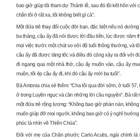
bao giờ giúp tôi tham dự Thánh lễ, sau đó tôi kết hôn với
chắn tôi ở rất xa, tôi không biết gì cả”.
Một đứa trẻ thay đổi cuộc đời bạn, đặc biệt nếu nó dường
ba tháng, cậu ấy đã nói được lời đầu tiên, lúc được năm th
mọi việc trước một chút so với độ tuổi thông thường, và t
cậu ấy đã được tăng tốc và điều đó cũng xảy ra đối với đứ
đi ngang qua một nhà thờ, cậu ấy muốn vào, cậu ấy muố
muộn, tôi ép cậu ấy đi, khi đó cậu ấy mới ba tuổi”.
Bà Antonia chia sẻ thêm: “Cha tôi qua đời sớm, ở tuổi 57, 
ở trong Luyện ngục và cần những lời cầu nguyện”. Bà rất ng
một đứa trẻ rộng lượng: “Không bao giờ phàn nàn, không b
muốn giúp đỡ mọi người, không bao giờ có ý nghĩ hướng v
phúc là nhìn về Thiên Chúa”.
Đối với mẹ của Chân phước Carlo Acutis, ngài chính là m