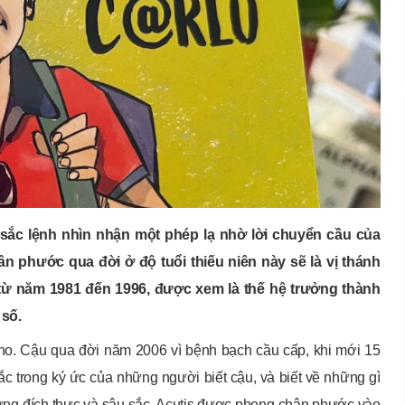
ắc lệnh nhìn nhận một phép lạ nhờ lời chuyển cầu của
ân phước qua đời ở độ tuổi thiếu niên này sẽ là vị thánh
 từ năm 1981 đến 1996, được xem là thế hệ trưởng thành
 số.
ano. Cậu qua đời năm 2006 vì bệnh bạch cầu cấp, khi mới 15
ắc trong ký ức của những người biết cậu, và biết về những gì
hưng đích thực và sâu sắc. Acutis được phong chân phước vào