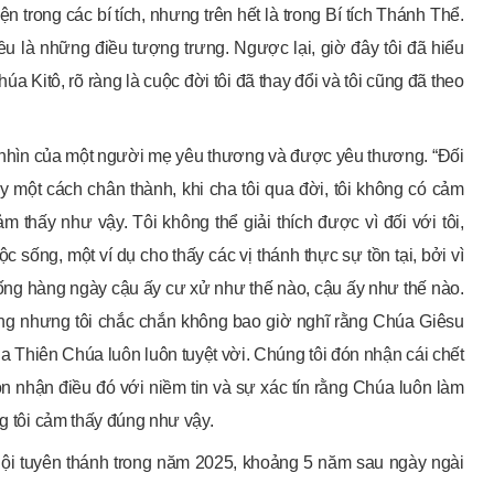
n trong các bí tích, nhưng trên hết là trong Bí tích Thánh Thể.
đều là những điều tượng trưng. Ngược lại, giờ đây tôi đã hiểu
 Kitô, rõ ràng là cuộc đời tôi đã thay đổi và tôi cũng đã theo
ái nhìn của một người mẹ yêu thương và được yêu thương. “Đối
ày một cách chân thành, khi cha tôi qua đời, tôi không có cảm
ảm thấy như vậy. Tôi không thể giải thích được vì đối với tôi,
c sống, một ví dụ cho thấy các vị thánh thực sự tồn tại, bởi vì
 sống hàng ngày cậu ấy cư xử như thế nào, cậu ấy như thế nào.
ờng nhưng tôi chắc chắn không bao giờ nghĩ rằng Chúa Giêsu
 Thiên Chúa luôn luôn tuyệt vời. Chúng tôi đón nhận cái chết
ón nhận điều đó với niềm tin và sự xác tín rằng Chúa luôn làm
ng tôi cảm thấy đúng như vậy.
ội tuyên thánh trong năm 2025, khoảng 5 năm sau ngày ngài