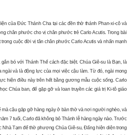
diện của Đức Thánh Cha tại các đền thờ thánh Phan-xi-cô và
ng chân phước cho vị chân phước trẻ Carlo Acutis. Trong bài
ật trong cuộc đời vị tân chân phước Carlo Acutis và nhấn mạnh
gắn bó với Thánh Thể cách đặc biệt. Chúa Giê-su là Bạn, là
ngài và là động lực của mọi việc cậu làm. Từ đó, ngài mong
ực hiện điều này trên hết bằng gương mẫu cuộc sống. Carlo
 học Chúa ban, để gặp gỡ và loan truyền các giá trị Ki-tô giáo
hể mà cậu gặp gỡ hàng ngày ở bàn thờ và nơi người nghèo, và
năm 7 tuổi, Carlo đã không bỏ Thánh lễ hàng ngày nào. Trước
ớc Nhà Tạm để thờ phượng Chúa Giê-su, Đấng hiện diện trong