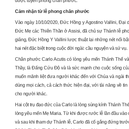
được tuyên phong chân phước.
Cảm nhận từ lễ phong chân phước
Vào ngày 10/10/2020, Đức Hồng y Agostino Vallini, Đại 
Đức Mẹ các Thiên Thần ở Assisi, đã chủ sự Thánh lễ pho
giảng, Đức Hồng Y Vallini lược thuật lại những nét nổi b
hai nét đặc biệt trong cuộc đời ngài: cầu nguyện và sứ vụ.
Chân phước Carlo Acutis có lòng yêu mến Thánh Thể và 
Thầy, là Đấng Cứu Độ và là sức mạnh cho cuộc sống của 
muốn mãnh liệt đưa người khác đến với Chúa và ngài th
dùng mọi cách, cả cách thức hiện đại, với tài năng về tin
cho người khác.
Hai cột trụ đạo đức của Carlo là lòng sùng kính Thánh T
lòng yêu mến Mẹ Maria. Từ khi được rước lễ lần đầu vào 
và sau khi tham dự Thánh lễ, Carlo đã cố gắng đứng trư