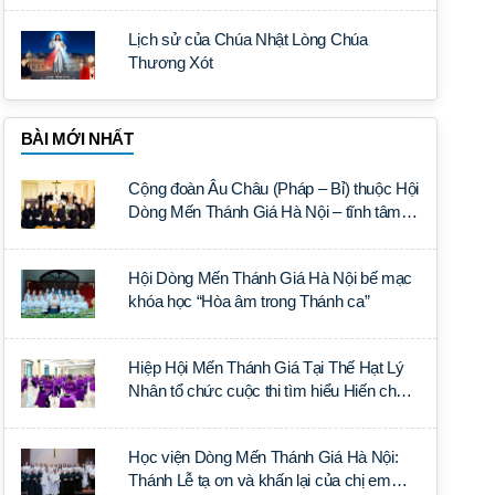
Lịch sử của Chúa Nhật Lòng Chúa
Thương Xót
BÀI MỚI NHẤT
Cộng đoàn Âu Châu (Pháp – Bỉ) thuộc Hội
Dòng Mến Thánh Giá Hà Nội – tĩnh tâm
năm tại Đan viện La Trappe
Hội Dòng Mến Thánh Giá Hà Nội bế mạc
khóa học “Hòa âm trong Thánh ca”
Hiệp Hội Mến Thánh Giá Tại Thế Hạt Lý
Nhân tổ chức cuộc thi tìm hiểu Hiến chế
Tín lý Ánh Sáng Muôn Dân
Học viện Dòng Mến Thánh Giá Hà Nội:
Thánh Lễ tạ ơn và khấn lại của chị em