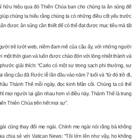
chỉ hữu hiệu qua đó Thiên Chúa ban cho chúng ta ân sủng để
à giúp chúng ta hiểu rằng chúng ta có những điều cốt yếu trước
ận được ân sủng cần thiết để có thể đạt được mục tiêu mà tất
gười trẻ lướt web, niềm đam mê của cậu ấy, với những người
ới một thời gian và luôn được chào đón với lòng nhiệt thành và
phước giải thích: “Carlo có một sự trong sạch phi thường, sự
ại rằng cậu đã Rước lễ lần đầu vào năm 7 tuổi và “từ đó trở đi,
hầu Thánh Thể mỗi ngày, đọc kinh Mân côi. Chúng ta có thể
hĩ mọi người lại gần nhau hơn vì điều này. Thánh Thể là trung
ến Thiên Chúa trên hết mọi sự”.
ài cũng thay đổi mẹ ngài. Chính mẹ ngài nói rằng bà không
ia chia sẻ với Vatican News: “Tôi lớn lên như vậy, họ không