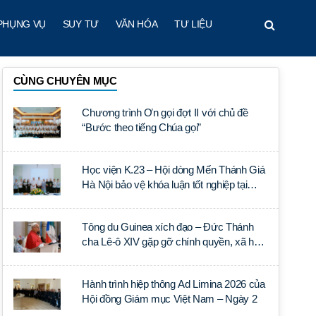
PHỤNG VỤ
SUY TƯ
VĂN HÓA
TƯ LIỆU
CÙNG CHUYÊN MỤC
Chương trình Ơn gọi đợt II với chủ đề
“Bước theo tiếng Chúa gọi”
Học viện K.23 – Hội dòng Mến Thánh Giá
Hà Nội bảo vệ khóa luận tốt nghiệp tại
Học viện Thần học Thánh Phêrô Lê Tùy
Tông du Guinea xích đạo – Đức Thánh
cha Lê-ô XIV gặp gỡ chính quyền, xã hội
dân sự và ngoại giao đoàn
Hành trình hiệp thông Ad Limina 2026 của
Hội đồng Giám mục Việt Nam – Ngày 2