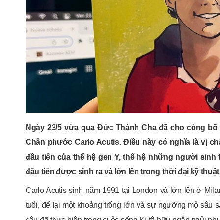
Ngày 23/5 vừa qua Đức Thánh Cha đã cho công bố s
Chân phước Carlo Acutis. Điều này có nghĩa là vị ch
đầu tiên của thế hệ gen Y, thế hệ những người sinh
đầu tiên được sinh ra và lớn lên trong thời đại kỹ thuật
Carlo Acutis sinh năm 1991 tại London và lớn lên ở Mil
tuổi, để lại một khoảng trống lớn và sự ngưỡng mộ sâu s
cậu đã thực hiện trong cuộc sống Ki-tô hữu ngắn ngủi n