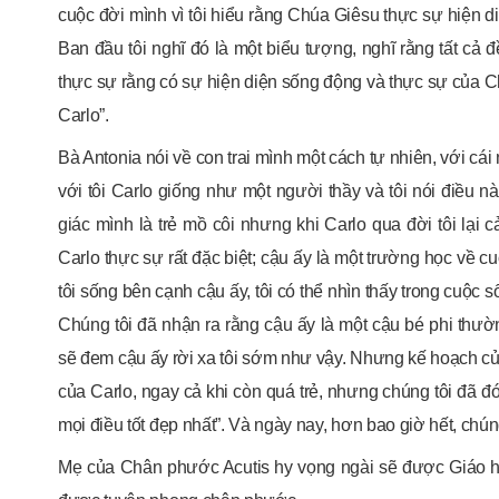
cuộc đời mình vì tôi hiểu rằng Chúa Giêsu thực sự hiện diệ
Ban đầu tôi nghĩ đó là một biểu tượng, nghĩ rằng tất cả 
thực sự rằng có sự hiện diện sống động và thực sự của Chúa
Carlo”.
Bà Antonia nói về con trai mình một cách tự nhiên, với c
với tôi Carlo giống như một người thầy và tôi nói điều n
giác mình là trẻ mồ côi nhưng khi Carlo qua đời tôi lại c
Carlo thực sự rất đặc biệt; cậu ấy là một trường học về cuộ
tôi sống bên cạnh cậu ấy, tôi có thể nhìn thấy trong cuộc
Chúng tôi đã nhận ra rằng cậu ấy là một cậu bé phi thư
sẽ đem cậu ấy rời xa tôi sớm như vậy. Nhưng kế hoạch của
của Carlo, ngay cả khi còn quá trẻ, nhưng chúng tôi đã đ
mọi điều tốt đẹp nhất”. Và ngày nay, hơn bao giờ hết, chú
Mẹ của Chân phước Acutis hy vọng ngài sẽ được Giáo h