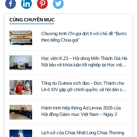
CÙNG CHUYÊN MỤC
Chương trình Ơn gọi đợt II với chủ đề “Bước
theo tiếng Chúa gọi”
Học viện K.23 – Hội dòng Mến Thánh Giá Hà
Nội bảo vệ khóa luận tốt nghiệp tại Học viện
Thần học Thánh Phêrô Lê Tùy
Tông du Guinea xích đạo – Đức Thánh cha
Lê-ô XIV gặp gỡ chính quyền, xã hội dân sự
và ngoại giao đoàn
Hành trình hiệp thông Ad Limina 2026 của
Hội đồng Giám mục Việt Nam – Ngày 2
Lịch sử của Chúa Nhật Lòng Chúa Thương