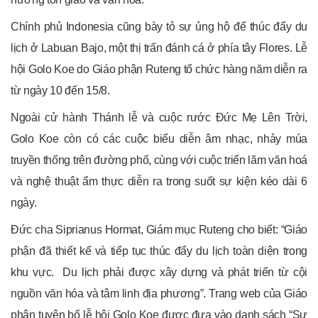
Chính phủ Indonesia cũng bày tỏ sự ủng hộ để thúc đẩy du
lịch ở Labuan Bajo, một thị trấn đánh cá ở phía tây Flores. Lễ
hội Golo Koe do Giáo phận Ruteng tổ chức hàng năm diễn ra
từ ngày 10 đến 15/8.
Ngoài cử hành Thánh lễ và cuộc rước Đức Mẹ Lên Trời,
Golo Koe còn có các cuộc biểu diễn âm nhạc, nhảy múa
truyền thống trên đường phố, cùng với cuộc triển lãm văn hoá
và nghệ thuật ẩm thực diễn ra trong suốt sự kiện kéo dài 6
ngày.
Đức cha Siprianus Hormat, Giám mục Ruteng cho biết: “Giáo
phận đã thiết kế và tiếp tục thúc đẩy du lịch toàn diện trong
khu vực. Du lịch phải được xây dựng và phát triển từ cội
nguồn văn hóa và tâm linh địa phương”. Trang web của Giáo
phận tuyên bố lễ hội Golo Koe được đưa vào danh sách “Sự