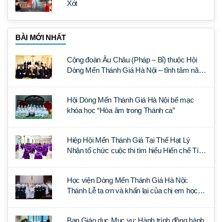
Xót
BÀI MỚI NHẤT
Cộng đoàn Âu Châu (Pháp – Bỉ) thuộc Hội
Dòng Mến Thánh Giá Hà Nội – tĩnh tâm năm
tại Đan viện La Trappe
Hội Dòng Mến Thánh Giá Hà Nội bế mạc
khóa học “Hòa âm trong Thánh ca”
Hiệp Hội Mến Thánh Giá Tại Thế Hạt Lý
Nhân tổ chức cuộc thi tìm hiểu Hiến chế Tín
lý Ánh Sáng Muôn Dân
Học viện Dòng Mến Thánh Giá Hà Nội:
Thánh Lễ tạ ơn và khấn lại của chị em học
tập tại Sài Gòn
Ban Giáo dục Mục vụ: Hành trình đồng hành