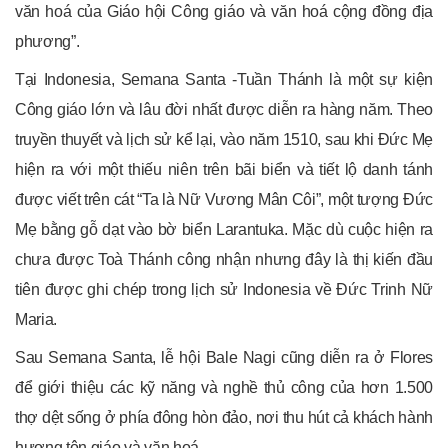
văn hoá của Giáo hội Công giáo và văn hoá cộng đồng địa
phương”.
Tại Indonesia, Semana Santa -Tuần Thánh là một sự kiện
Công giáo lớn và lâu đời nhất được diễn ra hàng năm. Theo
truyền thuyết và lịch sử kể lại, vào năm 1510, sau khi Đức Mẹ
hiện ra với một thiếu niên trên bãi biển và tiết lộ danh tánh
được viết trên cát “Ta là Nữ Vương Mân Côi”, một tượng Đức
Mẹ bằng gỗ dạt vào bờ biển Larantuka. Mặc dù cuộc hiện ra
chưa được Toà Thánh công nhận nhưng đây là thị kiến đầu
tiên được ghi chép trong lịch sử Indonesia về Đức Trinh Nữ
Maria.
Sau Semana Santa, lễ hội Bale Nagi cũng diễn ra ở Flores
để giới thiệu các kỹ năng và nghề thủ công của hơn 1.500
thợ dệt sống ở phía đông hòn đảo, nơi thu hút cả khách hành
hương tôn giáo và văn hoá.