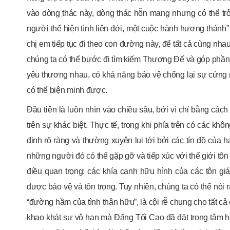
vào dòng thác này, dòng thác hỗn mang nhưng có thể trở
người thể hiện tình liên đới, một cuộc hành hương thánh
chị em tiếp tục đi theo con đường này, để tất cả cùng nha
chúng ta có thể bước đi tìm kiếm Thượng Đế và góp phần x
yêu thương nhau, có khả năng bảo vệ chống lại sự cứng 
có thể biện minh được.
Đầu tiên là luôn nhìn vào chiều sâu, bởi vì chỉ bằng các
trên sự khác biệt. Thực tế, trong khi phía trên có các k
định rõ ràng và thường xuyên lui tới bởi các tín đồ của 
những người đó có thể gặp gỡ và tiếp xúc với thế giới tô
điều quan trọng: các khía cạnh hữu hình của các tôn giáo
được bảo vệ và tôn trọng. Tuy nhiên, chúng ta có thể nói
“đường hầm của tình thân hữu”, là cội rễ chung cho tất c
khao khát sự vô hạn mà Đấng Tối Cao đã đặt trong tâm h