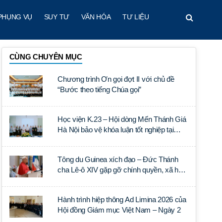
PHỤNG VỤ
SUY TƯ
VĂN HÓA
TƯ LIỆU
CÙNG CHUYÊN MỤC
Chương trình Ơn gọi đợt II với chủ đề
“Bước theo tiếng Chúa gọi”
Học viện K.23 – Hội dòng Mến Thánh Giá
Hà Nội bảo vệ khóa luận tốt nghiệp tại
Học viện Thần học Thánh Phêrô Lê Tùy
Tông du Guinea xích đạo – Đức Thánh
cha Lê-ô XIV gặp gỡ chính quyền, xã hội
dân sự và ngoại giao đoàn
Hành trình hiệp thông Ad Limina 2026 của
Hội đồng Giám mục Việt Nam – Ngày 2