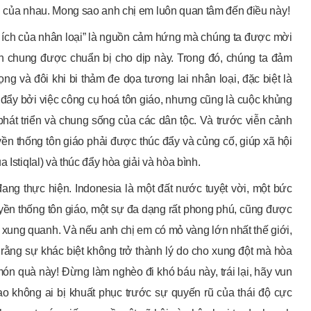
g của nhau. Mong sao anh chị em luôn quan tâm đến điều này!
ợi ích của nhân loại” là nguồn cảm hứng mà chúng ta được mời
n chung được chuẩn bị cho dịp này. Trong đó, chúng ta đảm
 và đôi khi bi thảm đe dọa tương lai nhân loại, đặc biệt là
 đẩy bởi việc công cụ hoá tôn giáo, nhưng cũng là cuộc khủng
phát triển và chung sống của các dân tộc. Và trước viễn cảnh
ruyền thống tôn giáo phải được thúc đẩy và củng cố, giúp xã hội
Istiqlal) và thúc đẩy hòa giải và hòa bình.
ng thực hiện. Indonesia là một đất nước tuyệt vời, một bức
yền thống tôn giáo, một sự đa dạng rất phong phú, cũng được
 xung quanh. Và nếu anh chị em có mỏ vàng lớn nhất thế giới,
rằng sự khác biệt không trở thành lý do cho xung đột mà hòa
ón quà này! Đừng làm nghèo đi khó báu này, trái lại, hãy vun
sao không ai bị khuất phục trước sự quyến rũ của thái độ cực