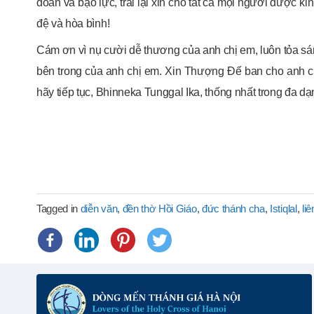
đoan và bạo lực, trái lại xin cho tất cả mọi người được k
đệ và hòa bình!
Cám ơn vì nụ cười dễ thương của anh chị em, luôn tỏa sá
bên trong của anh chị em. Xin Thượng Đế ban cho anh c
hãy tiếp tục, Bhinneka Tunggal Ika, thống nhất trong đa d
Tagged in
diễn văn
,
đền thờ Hồi Giáo
,
đức thánh cha
,
Istiqlal
,
liê