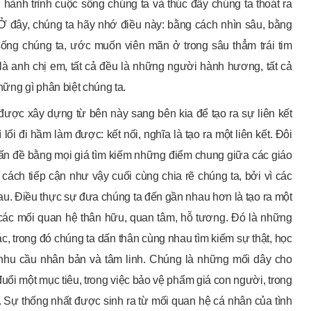
hành trình cuộc sống chúng ta và thúc đẩy chúng ta thoát ra
 Ở đây, chúng ta hãy nhớ điều này: bằng cách nhìn sâu, bằng
ống chúng ta, ước muốn viên mãn ở trong sâu thẳm trái tim
 là anh chị em, tất cả đều là những người hành hương, tất cả
ững gì phân biệt chúng ta.
được xây dựng từ bên này sang bên kia để tạo ra sự liên kết
ối đi hầm làm được: kết nối, nghĩa là tạo ra một liên kết. Đôi
 vấn đề bằng mọi giá tìm kiếm những điểm chung giữa các giáo
 cách tiếp cận như vậy cuối cùng chia rẽ chúng ta, bởi vì các
hau. Điều thực sự đưa chúng ta đến gần nhau hơn là tạo ra một
 các mối quan hệ thân hữu, quan tâm, hỗ tương. Đó là những
, trong đó chúng ta dấn thân cùng nhau tìm kiếm sự thật, học
g nhu cầu nhân bản và tâm linh. Chúng là những mối dây cho
uổi một mục tiêu, trong việc bảo vệ phẩm giá con người, trong
. Sự thống nhất được sinh ra từ mối quan hệ cá nhân của tình