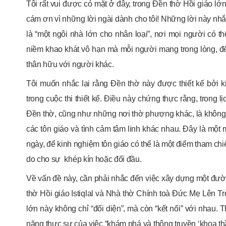
Tôi rất vui được có mặt ở đây, trong Đền thờ Hồi giáo lớ
cám ơn vì những lời ngài dành cho tôi! Những lời này n
là “một ngôi nhà lớn cho nhân loại”, nơi mọi người có 
niềm khao khát vô hạn mà mỗi người mang trong lòng, đ
thân hữu với người khác.
Tôi muốn nhắc lại rằng Đền thờ này được thiết kế bởi k
trong cuộc thi thiết kế. Điều này chứng thực rằng, trong 
Đền thờ, cũng như những nơi thờ phượng khác, là không g
các tôn giáo và tình cảm tâm linh khác nhau. Đây là một
ngày, để kinh nghiệm tôn giáo có thể là một điểm tham chi
do cho sự khép kín hoặc đối đầu.
Về vấn đề này, cần phải nhắc đến việc xây dựng một đườ
thờ Hồi giáo Istiqlal và Nhà thờ Chính toà Đức Mẹ Lên T
lớn này không chỉ “đối diện”, mà còn “kết nối” với nhau. T
năng thực sự của việc “khám phá và thông truyền ‘khoa th