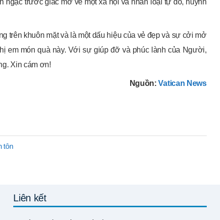
inh ngạc trước giấc mơ về một xã hội và nhân loại tự do, huynh
ng trên khuôn mặt và là một dấu hiệu của vẻ đẹp và sự cởi mở
hị em món quà này. Với sự giúp đỡ và phúc lành của Người,
ạng. Xin cám ơn!
Nguồn:
Vatican News
n tôn
Liên kết