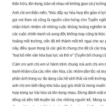
thân hữu, tôn trọng, bảo vệ nhau về không gian và ý tưởn
Anh chị em thân mến, “thúc đẩy sự hòa hợp tôn giáo vì l
gọi noi theo và cũng là nguồn cảm hứng cho Tuyên ngô
nhận trách nhiệm về những cuộc khủng hoảng nghiêm trọng
các cuộc chiến tranh và xung đột, không may cũng bị thúc
hoảng môi trường, vốn đã trở thành một trở ngại cho sự 
này, điều quan trọng là các giá trị chung cho tất cả các t
“loại bỏ nền văn hóa bạo lực và thờ ơ” (Tuyên bố chung của 
Cám ơn anh chị em vì hành trình chung mà anh chị em đa
tranh khảm của các nền văn hóa, các nhóm dân tộc và tru
phản ánh trong sự đa dạng của hệ sinh thái và môi trường
anh chị em biết rằng kho báu quý giá nhất là mong muốn 
hợp trong sự hài hòa và tôn trọng nhau. Đừng đánh mất m
trồng và trên hết truyền lại cho những người trẻ. Mong 