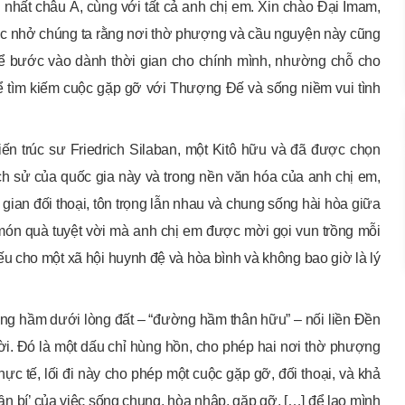
n nhất châu Á, cùng với tất cả anh chị em. Xin chào Đại Imam,
hắc nhở chúng ta rằng nơi thờ phượng và cầu nguyện này cũng
thể bước vào dành thời gian cho chính mình, nhường chỗ cho
ể tìm kiếm cuộc gặp gỡ với Thượng Đế và sống niềm vui tình
iến trúc sư Friedrich Silaban, một Kitô hữu và đã được chọn
lịch sử của quốc gia này và trong nền văn hóa của anh chị em,
ian đối thoại, tôn trọng lẫn nhau và chung sống hài hòa giữa
 món quà tuyệt vời mà anh chị em được mời gọi vun trồng mỗi
ếu cho một xã hội huynh đệ và hòa bình và không bao giờ là lý
ng hầm dưới lòng đất – “đường hầm thân hữu” – nối liền Đền
rời. Đó là một dấu chỉ hùng hồn, cho phép hai nơi thờ phượng
hực tế, lối đi này cho phép một cuộc gặp gỡ, đối thoại, và khả
ần bí’ của việc sống chung, hòa nhập, gặp gỡ, […] để lao mình