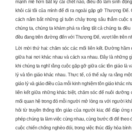
mạnh mẽ hơn bất kỳ cái chết nào, điều đó làm sinh động 
khỏi cái tôi của mình để đi ra ngoài gặp gỡ Thượng Đế.
cách nắm bắt những gì tuôn chảy trong sâu thẳm cuộc s
chúng ta, chúng ta khám phá ra rằng tất cả chúng ta đều
đều đang trên đường đến với Thượng Đế, vượt lên trên nh
Lời mời thứ hai: chăm sóc các mối liên kết. Đường hầm 
giữa hai nơi khác nhau và cách xa nhau. Đây là những gì l
khi chúng ta nghĩ rằng cuộc gặp gỡ giữa các tôn giáo là
lý và tôn giáo khác nhau. Thực tế, có thể xảy ra rằng một
giáo lý và giáo điều của mỗi kinh nghiệm tôn giáo khác n
liên kết giữa những khác biệt, chăm sóc để nuôi dưỡng
mối quan hệ trong đó mỗi người mở lòng ra với người khác
hỏi từ truyền thống tôn giáo của người kia; để đáp ứn
phép chúng ta làm việc cùng nhau, cùng bước đi để theo đ
cuộc chiến chống nghèo đói, trong việc thúc đẩy hòa bình