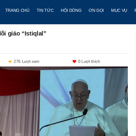
TRANG CHỦ
TIN TỨC
HỘI DÒNG
ƠN GỌI
MỤC VỤ
i giáo “Istiqlal”
276 Lượt xem
0
Lượt thích