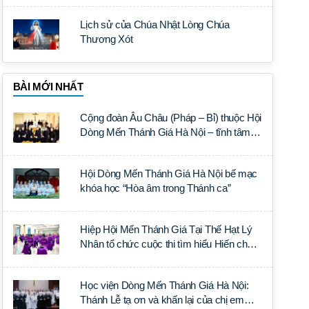
Lịch sử của Chúa Nhật Lòng Chúa
Thương Xót
BÀI MỚI NHẤT
Cộng đoàn Âu Châu (Pháp – Bỉ) thuộc Hội
Dòng Mến Thánh Giá Hà Nội – tĩnh tâm
năm tại Đan viện La Trappe
Hội Dòng Mến Thánh Giá Hà Nội bế mạc
khóa học “Hòa âm trong Thánh ca”
Hiệp Hội Mến Thánh Giá Tại Thế Hạt Lý
Nhân tổ chức cuộc thi tìm hiểu Hiến chế
Tín lý Ánh Sáng Muôn Dân
Học viện Dòng Mến Thánh Giá Hà Nội:
Thánh Lễ tạ ơn và khấn lại của chị em