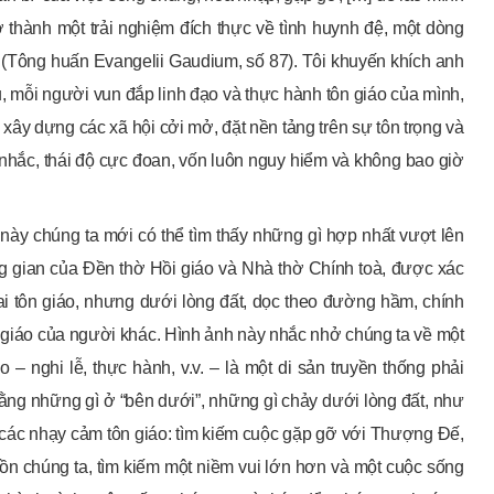
 thành một trải nghiệm đích thực về tình huynh đệ, một dòng
” (Tông huấn Evangelii Gaudium, số 87). Tôi khuyến khích anh
u, mỗi người vun đắp linh đạo và thực hành tôn giáo của mình,
ây dựng các xã hội cởi mở, đặt nền tảng trên sự tôn trọng và
nhắc, thái độ cực đoan, vốn luôn nguy hiểm và không bao giờ
h này chúng ta mới có thể tìm thấy những gì hợp nhất vượt lên
hông gian của Đền thờ Hồi giáo và Nhà thờ Chính toà, được xác
hai tôn giáo, nhưng dưới lòng đất, dọc theo đường hầm, chính
n giáo của người khác. Hình ảnh này nhắc nhở chúng ta về một
 – nghi lễ, thực hành, v.v. – là một di sản truyền thống phải
 rằng những gì ở “bên dưới”, những gì chảy dưới lòng đất, như
ả các nhạy cảm tôn giáo: tìm kiếm cuộc gặp gỡ với Thượng Đế,
ồn chúng ta, tìm kiếm một niềm vui lớn hơn và một cuộc sống