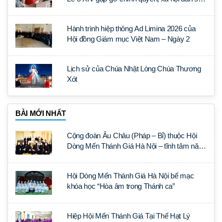
và ngoại giao đoàn
Hành trình hiệp thông Ad Limina 2026 của
Hội đồng Giám mục Việt Nam – Ngày 2
Lịch sử của Chúa Nhật Lòng Chúa Thương
Xót
BÀI MỚI NHẤT
Cộng đoàn Âu Châu (Pháp – Bỉ) thuộc Hội
Dòng Mến Thánh Giá Hà Nội – tĩnh tâm năm
tại Đan viện La Trappe
Hội Dòng Mến Thánh Giá Hà Nội bế mạc
khóa học “Hòa âm trong Thánh ca”
Hiệp Hội Mến Thánh Giá Tại Thế Hạt Lý