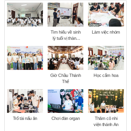
Tìm hiểu về sinh
Làm việc nhóm
lý tuổi vị thành
niên
Giờ Chầu Thánh
Học cắm hoa
Thể
Trổ tài nấu ăn
Chơi đàn organ
Thăm cô nhi
viện thánh An