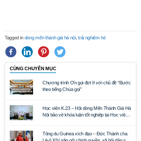
Tagged in
dòng mến thánh giá hà nội
,
trải nghiệm hè
CÙNG CHUYÊN MỤC
Chương trình Ơn gọi đợt II với chủ đề “Bước
theo tiếng Chúa gọi”
Học viện K.23 – Hội dòng Mến Thánh Giá Hà
Nội bảo vệ khóa luận tốt nghiệp tại Học viện
Thần học Thánh Phêrô Lê Tùy
Tông du Guinea xích đạo – Đức Thánh cha
Lê-ô XIV gặp gỡ chính quyền, xã hội dân sự