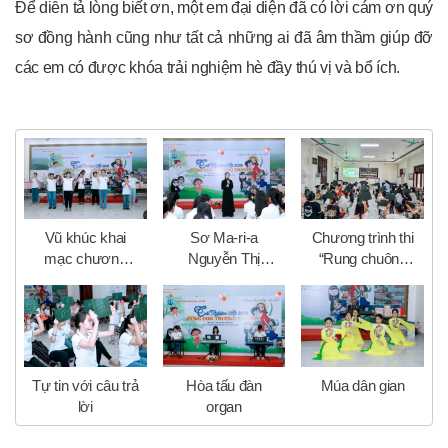
Để diễn tả lòng biết ơn, một em đại diện đã có lời cám ơn quý
sơ đồng hành cũng như tất cả những ai đã âm thầm giúp đỡ
các em có được khóa trải nghiệm hè đầy thú vị và bổ ích.
Vũ khúc khai
Sơ Ma-ri-a
Chương trình thi
mạc chương
Nguyễn Thị
“Rung chuông
trình tổng kết
Hằng khai mạc
vàng”
chương trình
Tự tin với câu trả
Hòa tấu đàn
Múa dân gian
lời
organ