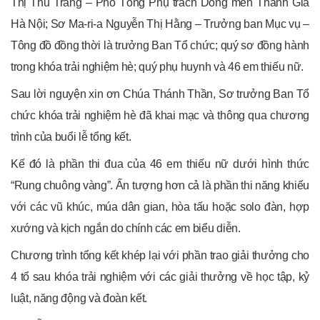
Thị Thu Trang – Phó Tổng Phụ trách Dòng mến Thánh Giá
Hà Nội; Sơ Ma-ri-a Nguyễn Thị Hằng – Trưởng ban Mục vụ –
Tông đồ đồng thời là trưởng Ban Tổ chức; quý sơ đồng hành
trong khóa trải nghiệm hè; quý phụ huynh và 46 em thiếu nữ.
Sau lời nguyện xin ơn Chúa Thánh Thần, Sơ trưởng Ban Tổ
chức khóa trải nghiệm hè đã khai mạc và thông qua chương
trình của buổi lễ tổng kết.
Kế đó là phần thi đua của 46 em thiếu nữ dưới hình thức
“Rung chuông vàng”. Ấn tượng hơn cả là phần thi năng khiếu
với các vũ khúc, múa dân gian, hòa tấu hoặc solo đàn, hợp
xướng và kịch ngắn do chính các em biểu diễn.
Chương trình tổng kết khép lại với phần trao giải thưởng cho
4 tổ sau khóa trải nghiệm với các giải thưởng về học tập, kỷ
luật, năng động và đoàn kết.