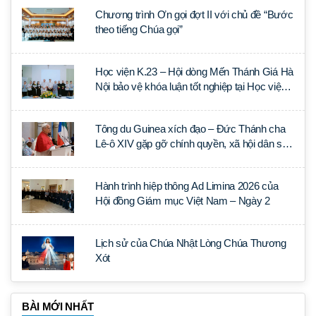
Chương trình Ơn gọi đợt II với chủ đề “Bước
theo tiếng Chúa gọi”
Học viện K.23 – Hội dòng Mến Thánh Giá Hà
Nội bảo vệ khóa luận tốt nghiệp tại Học viện
Thần học Thánh Phêrô Lê Tùy
Tông du Guinea xích đạo – Đức Thánh cha
Lê-ô XIV gặp gỡ chính quyền, xã hội dân sự
và ngoại giao đoàn
Hành trình hiệp thông Ad Limina 2026 của
Hội đồng Giám mục Việt Nam – Ngày 2
Lịch sử của Chúa Nhật Lòng Chúa Thương
Xót
BÀI MỚI NHẤT