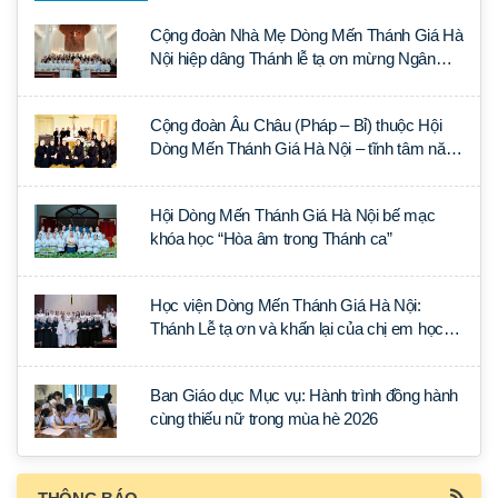
Cộng đoàn Nhà Mẹ Dòng Mến Thánh Giá Hà
Nội hiệp dâng Thánh lễ tạ ơn mừng Ngân
khánh Linh mục cha Luca Trần Đức
Cộng đoàn Âu Châu (Pháp – Bỉ) thuộc Hội
Dòng Mến Thánh Giá Hà Nội – tĩnh tâm năm
tại Đan viện La Trappe
Hội Dòng Mến Thánh Giá Hà Nội bế mạc
khóa học “Hòa âm trong Thánh ca”
Học viện Dòng Mến Thánh Giá Hà Nội:
Thánh Lễ tạ ơn và khấn lại của chị em học
tập tại Sài Gòn
Ban Giáo dục Mục vụ: Hành trình đồng hành
cùng thiếu nữ trong mùa hè 2026