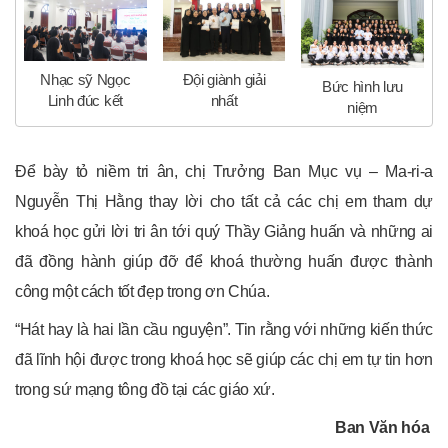
Nhạc sỹ Ngọc
Đội giành giải
Bức hình lưu
Linh đúc kết
nhất
niệm
Để bày tỏ niềm tri ân, chị Trưởng Ban Mục vụ – Ma-ri-a
Nguyễn Thị Hằng thay lời cho tất cả các chị em tham dự
khoá học gửi lời tri ân tới quý Thầy Giảng huấn và những ai
đã đồng hành giúp đỡ để khoá thường huấn được thành
công một cách tốt đẹp trong ơn Chúa.
“Hát hay là hai lần cầu nguyện”. Tin rằng với những kiến thức
đã lĩnh hội được trong khoá học sẽ giúp các chị em tự tin hơn
trong sứ mạng tông đồ tại các giáo xứ.
Ban Văn hóa