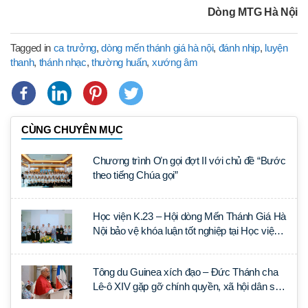
Dòng MTG Hà Nội
Tagged in
ca trưởng
,
dòng mến thánh giá hà nội
,
đánh nhịp
,
luyện
thanh
,
thánh nhạc
,
thường huấn
,
xướng âm
CÙNG CHUYÊN MỤC
Chương trình Ơn gọi đợt II với chủ đề “Bước
theo tiếng Chúa gọi”
Học viện K.23 – Hội dòng Mến Thánh Giá Hà
Nội bảo vệ khóa luận tốt nghiệp tại Học viện
Thần học Thánh Phêrô Lê Tùy
Tông du Guinea xích đạo – Đức Thánh cha
Lê-ô XIV gặp gỡ chính quyền, xã hội dân sự
và ngoại giao đoàn