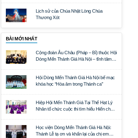
Lịch sử của Chúa Nhật Lòng Chúa
Thương Xót
BÀI MỚI NHẤT
Cộng đoàn Âu Châu (Pháp – Bỉ) thuộc Hội
Dòng Mến Thánh Giá Hà Nội – tĩnh tâm
năm tại Đan viện La Trappe
Hội Dòng Mến Thánh Giá Hà Nội bế mạc
khóa học “Hòa âm trong Thánh ca”
Hiệp Hội Mến Thánh Giá Tại Thế Hạt Lý
Nhân tổ chức cuộc thi tìm hiểu Hiến chế
Tín lý Ánh Sáng Muôn Dân
Học viện Dòng Mến Thánh Giá Hà Nội:
Thánh Lễ tạ ơn và khấn lại của chị em