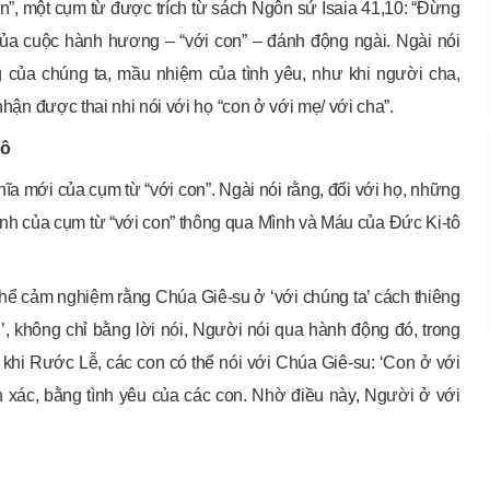
n”, một cụm từ được trích từ sách Ngôn sứ Isaia 41,10: “Đừng
của cuộc hành hương – “với con” – đánh động ngài. Ngài nói
 của chúng ta, mầu nhiệm của tình yêu, như khi người cha,
nhận được thai nhi nói với họ “con ở với mẹ/ với cha”.
tô
ĩa mới của cụm từ “với con”. Ngài nói rằng, đối với họ, những
ính của cụm từ “với con” thông qua Mình và Máu của Đức Ki-tô
hể cảm nghiệm rằng Chúa Giê-su ở ‘với chúng ta’ cách thiêng
n’, không chỉ bằng lời nói, Người nói qua hành động đó, trong
 khi Rước Lễ, các con có thể nói với Chúa Giê-su: ‘Con ở với
ân xác, bằng tình yêu của các con. Nhờ điều này, Người ở với