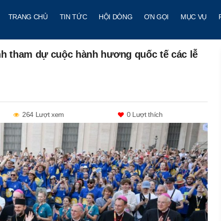
TRANG CHỦ
TIN TỨC
HỘI DÒNG
ƠN GỌI
MỤC VỤ
nh tham dự cuộc hành hương quốc tế các lễ
264 Lượt xem
0
Lượt thích