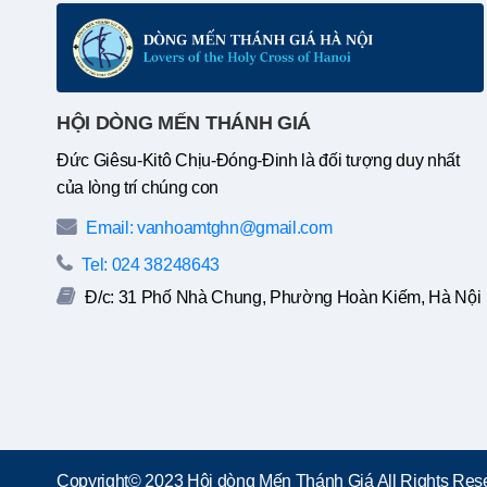
HỘI DÒNG MẾN THÁNH GIÁ
Đức Giêsu-Kitô Chịu-Đóng-Đinh là đối tượng duy nhất
của lòng trí chúng con
Email: vanhoamtghn@gmail.com
Tel: 024 38248643
Đ/c: 31 Phố Nhà Chung, Phường Hoàn Kiếm, Hà Nội
Copyright© 2023 Hội dòng Mến Thánh Giá All Rights Rese