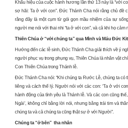
Khẩu hiệu của cuộc hành hương lần thứ 13 này là “với co
sợ hãi: Ta ở với con”. Đức Thánh Cha nói rằng chủ đề 
rằng đây là một cụm từ gói gọn mầu nhiệm của sự sống
người mẹ nói với thai nhi “ta ở với con”, và cả khi họ cảm 
Thiên Chúa ở “với chúng ta” qua Mình và Máu Đức Ki
Hướng đến các lễ sinh, Đức Thánh Cha giải thích về ý ngh
người phục vụ trong phụng vụ, Thiên Chúa là nhân vật ch
Con Thiên Chúa trong Thánh lễ.
Đức Thánh Cha nói: “Khi chúng ta Rước Lễ, chúng ta có t
liêng và cách thể lý. Người nói với các con: ‘Ta ở với co
hành động của tình yêu là Thánh lễ. Và các con cũng thế,
Ngài’, không chỉ bằng lời nói, nhưng bằng trái tim và th
chúng ta và cả chúng ta cũng thật sự ở với Người”.
Chúng ta “ở bên” tha nhân