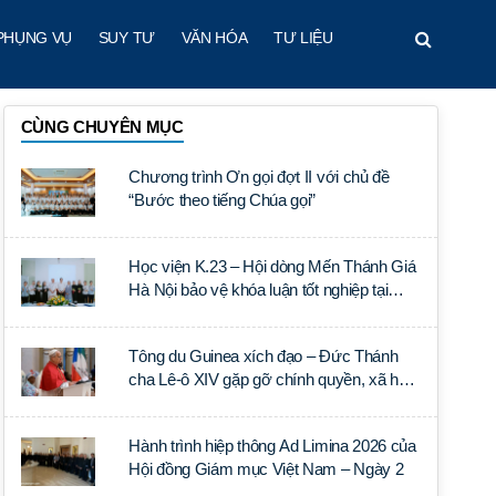
PHỤNG VỤ
SUY TƯ
VĂN HÓA
TƯ LIỆU
CÙNG CHUYÊN MỤC
Chương trình Ơn gọi đợt II với chủ đề
“Bước theo tiếng Chúa gọi”
Học viện K.23 – Hội dòng Mến Thánh Giá
Hà Nội bảo vệ khóa luận tốt nghiệp tại
Học viện Thần học Thánh Phêrô Lê Tùy
Tông du Guinea xích đạo – Đức Thánh
cha Lê-ô XIV gặp gỡ chính quyền, xã hội
dân sự và ngoại giao đoàn
Hành trình hiệp thông Ad Limina 2026 của
Hội đồng Giám mục Việt Nam – Ngày 2