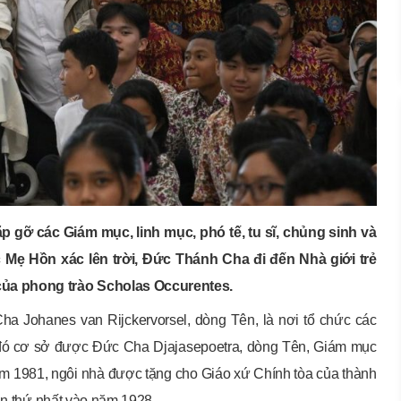
p gỡ các Giám mục, linh mục, phó tế, tu sĩ, chủng sinh và
c Mẹ Hồn xác lên trời, Đức Thánh Cha đi đến Nhà giới trẻ
của phong trào Scholas Occurentes.
a Johanes van Rijckervorsel, dòng Tên, là nơi tổ chức các
u đó cơ sở được Đức Cha Djajasepoetra, dòng Tên, Giám mục
năm 1981, ngôi nhà được tặng cho Giáo xứ Chính tòa của thành
lần thứ nhất vào năm 1928.