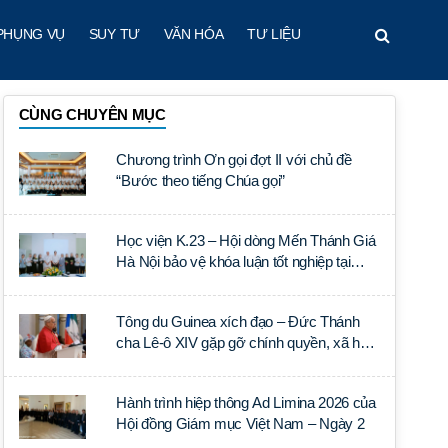
PHỤNG VỤ
SUY TƯ
VĂN HÓA
TƯ LIỆU
CÙNG CHUYÊN MỤC
Chương trình Ơn gọi đợt II với chủ đề
“Bước theo tiếng Chúa gọi”
Học viện K.23 – Hội dòng Mến Thánh Giá
Hà Nội bảo vệ khóa luận tốt nghiệp tại
Học viện Thần học Thánh Phêrô Lê Tùy
Tông du Guinea xích đạo – Đức Thánh
cha Lê-ô XIV gặp gỡ chính quyền, xã hội
dân sự và ngoại giao đoàn
Hành trình hiệp thông Ad Limina 2026 của
Hội đồng Giám mục Việt Nam – Ngày 2