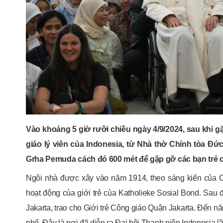
Vào khoảng 5 giờ rưỡi chiều ngày 4/9/2024, sau khi gặ
giáo lý viên của Indonesia, từ Nhà thờ Chính tòa Đứ
Grha Pemuda cách đó 600 mét để gặp gỡ các bạn trẻ 
Ngôi nhà được xây vào năm 1914, theo sáng kiến của Ch
hoạt động của giới trẻ của Katholieke Sosial Bond. Sa
Jakarta, trao cho Giới trẻ Công giáo Quận Jakarta. Đến 
phố. Đây là nơi đã diễn ra Đại hội Thanh niên Indonesia 