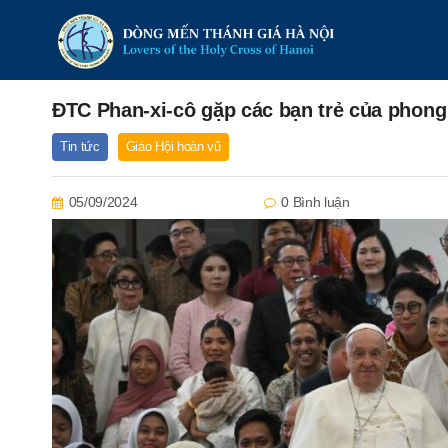
ĐTC Phan-xi-cô gặp các bạn trẻ của phong
Tin tức
Giáo Hội hoàn vũ
05/09/2024
0 Bình luận