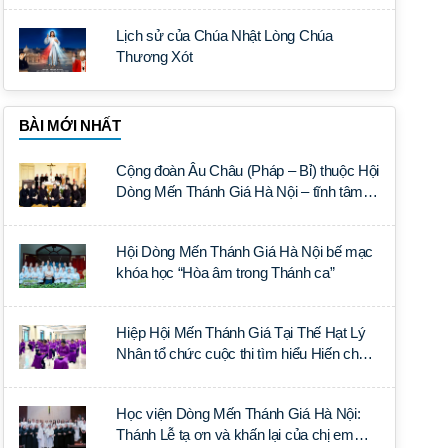
Lịch sử của Chúa Nhật Lòng Chúa
Thương Xót
BÀI MỚI NHẤT
Cộng đoàn Âu Châu (Pháp – Bỉ) thuộc Hội
Dòng Mến Thánh Giá Hà Nội – tĩnh tâm
năm tại Đan viện La Trappe
Hội Dòng Mến Thánh Giá Hà Nội bế mạc
khóa học “Hòa âm trong Thánh ca”
Hiệp Hội Mến Thánh Giá Tại Thế Hạt Lý
Nhân tổ chức cuộc thi tìm hiểu Hiến chế
Tín lý Ánh Sáng Muôn Dân
Học viện Dòng Mến Thánh Giá Hà Nội:
Thánh Lễ tạ ơn và khấn lại của chị em