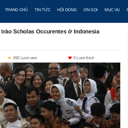
TRANG CHỦ
TIN TỨC
HỘI DÒNG
ƠN GỌI
MỤC VỤ
 trào Scholas Occurentes ở Indonesia
260 Lượt xem
0
Lượt thích