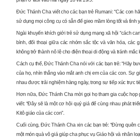
Đức Thánh Cha viết cho các bạn trẻ Rumani: “Các con h
sử dụng mọi công cụ có sẵn để gieo mầm lòng tốt và tình yê
Ngài khuyến khích giới trẻ sử dụng mạng xã hội “cách can đ
bình, đối thoại giữa các nhóm sắc tộc và văn hóa, các gi
không trở thành nô lệ cho điện thoại di động và tránh mắc 
Cách cụ thể, Đức Thánh Cha nói với các bạn trẻ: “Hãy bư
của họ, nhìn thẳng vào mắt anh chị em của các con. Sự 
nhau được trải nghiệm hàng ngày, trong sự tiếp xúc trực ti
Hơn nữa, Đức Thánh Cha mời gọi họ tham gia cuộc họp giớ
viết: “Đây sẽ là một cơ hội quý giá để cùng nhau phát tr
Kitô giáo của các con”.
Cuối cùng, Đức Thánh Cha xin các bạn trẻ: “Đừng quên cầu
một món quà vô giá giúp cha phục vụ Giáo hội và nhân loạ