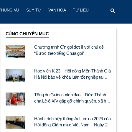
PHỤNG VỤ
SUY TƯ
VĂN HÓA
TƯ LIỆU
CÙNG CHUYÊN MỤC
Chương trình Ơn gọi đợt II với chủ đề
“Bước theo tiếng Chúa gọi”
Học viện K.23 – Hội dòng Mến Thánh Giá
Hà Nội bảo vệ khóa luận tốt nghiệp tại
Học viện Thần học Thánh Phêrô Lê Tùy
Tông du Guinea xích đạo – Đức Thánh
cha Lê-ô XIV gặp gỡ chính quyền, xã hội
dân sự và ngoại giao đoàn
Hành trình hiệp thông Ad Limina 2026 của
Hội đồng Giám mục Việt Nam – Ngày 2