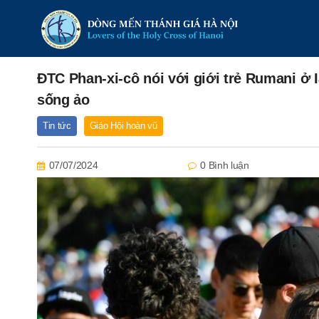
ĐTC Phan-xi-cô nói với giới trẻ Rumani ở
sống ảo
Tin tức
Giáo Hội hoàn vũ
07/07/2024
0 Bình luận