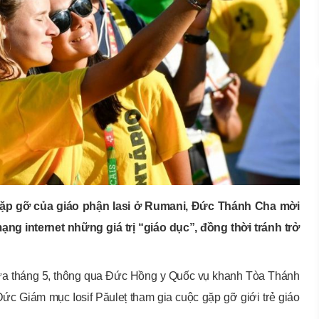
c gặp gỡ của giáo phận Iasi ở Rumani, Đức Thánh Cha mời
mạng internet những giá trị “giáo dục”, đồng thời tránh trở
iữa tháng 5, thông qua Đức Hồng y Quốc vụ khanh Tòa Thánh
Đức Giám mục Iosif Păuleț tham gia cuộc gặp gỡ giới trẻ giáo