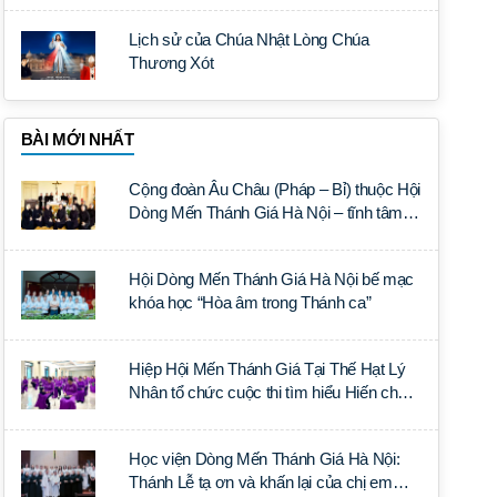
Lịch sử của Chúa Nhật Lòng Chúa
Thương Xót
BÀI MỚI NHẤT
Cộng đoàn Âu Châu (Pháp – Bỉ) thuộc Hội
Dòng Mến Thánh Giá Hà Nội – tĩnh tâm
năm tại Đan viện La Trappe
Hội Dòng Mến Thánh Giá Hà Nội bế mạc
khóa học “Hòa âm trong Thánh ca”
Hiệp Hội Mến Thánh Giá Tại Thế Hạt Lý
Nhân tổ chức cuộc thi tìm hiểu Hiến chế
Tín lý Ánh Sáng Muôn Dân
Học viện Dòng Mến Thánh Giá Hà Nội:
Thánh Lễ tạ ơn và khấn lại của chị em