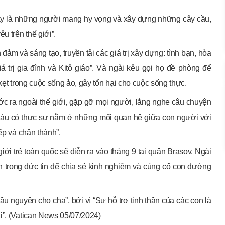
ãy là những người mang hy vọng và xây dựng những cây cầu,
u trên thế giới”.
ảm và sáng tạo, truyền tải các giá trị xây dựng: tình bạn, hòa
á trị gia đình và Kitô giáo”. Và ngài kêu gọi họ đề phòng để
kẹt trong cuộc sống ảo, gây tổn hại cho cuộc sống thực.
ớc ra ngoài thế giới, gặp gỡ mọi người, lắng nghe câu chuyện
giàu có thực sự nằm ở những mối quan hệ giữa con người với
ếp và chân thành”.
i trẻ toàn quốc sẽ diễn ra vào tháng 9 tại quận Brasov. Ngài
iển trong đức tin để chia sẻ kinh nghiệm và củng cố con đường
 nguyện cho cha”, bởi vì “Sự hỗ trợ tinh thần của các con là
i”. (Vatican News 05/07/2024)