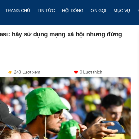
TRANG CHỦ
TIN TỨC
HỘI DÒNG
ƠN GỌI
MỤC VỤ
 Iasi: hãy sử dụng mạng xã hội nhưng đừng
243 Lượt xem
0
Lượt thích