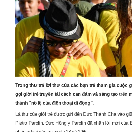
Trong thư trả lời thư của các bạn trẻ tham gia cuộ
gọi giới trẻ truyền tải cách can đảm và sáng tạo trên 
thành “nô lệ của điện thoại di động”.
Lá thư của giới trẻ được gửi đến Đức Thánh Cha vào g
Pietro Parolin. Đức Hồng y Parolin đã nhận lời mời của 
phận ở Iasi vào hai ngày 18 và 19/5.