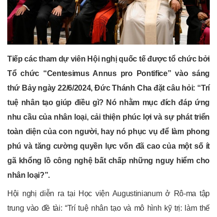
Tiếp các tham dự viên Hội nghị quốc tế được tổ chức bởi
Tổ chức “Centesimus Annus pro Pontifice” vào sáng
thứ Bảy ngày 22/6/2024, Đức Thánh Cha đặt câu hỏi: “Trí
tuệ nhân tạo giúp điều gì? Nó nhằm mục đích đáp ứng
nhu cầu của nhân loại, cải thiện phúc lợi và sự phát triển
toàn diện của con người, hay nó phục vụ để làm phong
phú và tăng cường quyền lực vốn đã cao của một số ít
gã khổng lồ công nghệ bất chấp những nguy hiểm cho
nhân loại?”.
Hội nghị diễn ra tại Học viện Augustinianum ở Rô-ma tập
trung vào đề tài: “Trí tuệ nhân tạo và mô hình kỹ trị: làm thế