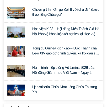
Chương trình Ơn gọi đợt II với chủ đề “Bước
theo tiếng Chúa gọi”
Học viện K.23 – Hội dòng Mến Thánh Giá Hà
Nội bảo vệ khóa luận tốt nghiệp tại Học viện
Thần học Thánh Phêrô Lê Tùy
Tông du Guinea xích đạo – Đức Thánh cha
Lê-ô XIV gặp gỡ chính quyền, xã hội dân sự
và ngoại giao đoàn
Hành trình hiệp thông Ad Limina 2026 của
Hội đồng Giám mục Việt Nam – Ngày 2
Lịch sử của Chúa Nhật Lòng Chúa Thương
Xót