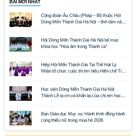
BÀI MỚI NHẤT
Cộng đoàn Âu Châu (Pháp – Bỉ) thuộc Hội
Dòng Mến Thánh Giá Hà Nội – tĩnh tâm năm
tại Đan viện La Trappe
Hội Dòng Mến Thánh Giá Hà Nội bế mạc
khóa học “Hòa âm trong Thánh ca”
Hiệp Hội Mến Thánh Giá Tại Thế Hạt Lý
Nhân tổ chức cuộc thi tìm hiểu Hiến chế Tín
lý Ánh Sáng Muôn Dân
Học viện Dòng Mến Thánh Giá Hà Nội:
Thánh Lễ tạ ơn và khấn lại của chị em học
tập tại Sài Gòn
Ban Giáo dục Mục vụ: Hành trình đồng hành
cùng thiếu nữ trong mùa hè 2026