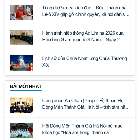
Tông du Guinea xích đạo – Đức Thánh cha
Lê-ô XIV gặp gỡ chính quyền, xã hội dân sự
và ngoại giao đoàn
Hành trình hiệp thông Ad Limina 2026 của
Hội đồng Giám mục Việt Nam – Ngày 2
Lịch sử của Chúa Nhật Lòng Chúa Thương
Xót
BÀI MỚI NHẤT
Cộng đoàn Âu Châu (Pháp – Bỉ) thuộc Hội
Dòng Mến Thánh Giá Hà Nội – tĩnh tâm năm
tại Đan viện La Trappe
Hội Dòng Mến Thánh Giá Hà Nội bế mạc
khóa học “Hòa âm trong Thánh ca”