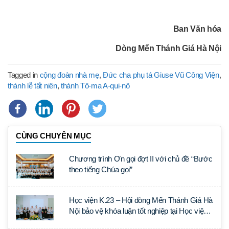
Ban Văn hóa
Dòng Mến Thánh Giá Hà Nội
Tagged in
cộng đoàn nhà mẹ
,
Đức cha phụ tá Giuse Vũ Công Viện
,
thánh lễ tất niên
,
thánh Tô-ma A-qui-nô
CÙNG CHUYÊN MỤC
Chương trình Ơn gọi đợt II với chủ đề “Bước
theo tiếng Chúa gọi”
Học viện K.23 – Hội dòng Mến Thánh Giá Hà
Nội bảo vệ khóa luận tốt nghiệp tại Học viện
Thần học Thánh Phêrô Lê Tùy