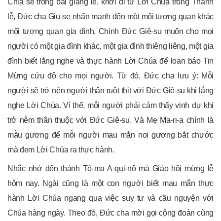
Chia sẻ trong bài giảng lễ, khởi đi từ Lời Chúa trong Thánh
lễ, Đức cha Giu-se nhấn mạnh đến một mối tương quan khác
mối tương quan gia đình. Chính Đức Giê-su muốn cho mọi
người có một gia đình khác, một gia đình thiêng liêng, một gia
đình biết lắng nghe và thực hành Lời Chúa để loan báo Tin
Mừng cứu độ cho mọi người. Từ đó, Đức cha lưu ý: Mỗi
người sẽ trở nên người thân ruột thịt với Đức Giê-su khi lắng
nghe Lời Chúa. Vì thế, mỗi người phải cảm thấy vinh dự khi
trở nêm thân thuộc với Đức Giê-su. Và Mẹ Ma-ri-a chính là
mẫu gương để mỗi người mau mắn noi gương bắt chước
mà đem Lời Chúa ra thực hành.
Nhắc nhớ đến thánh Tô-ma A-qui-nô mà Giáo hội mừng lễ
hôm nay. Ngài cũng là một con người biết mau mắn thực
hành Lời Chúa ngang qua việc suy tư và cầu nguyện với
Chúa hàng ngày. Theo đó, Đức cha mời gọi cộng đoàn cùng