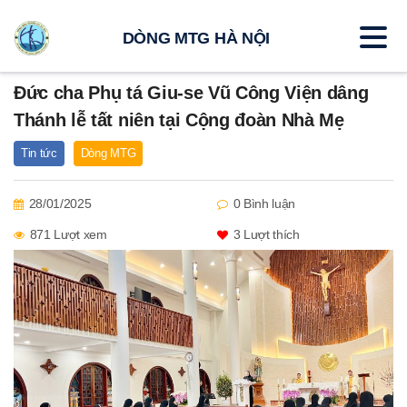
DÒNG MTG HÀ NỘI
Đức cha Phụ tá Giu-se Vũ Công Viện dâng
Thánh lễ tất niên tại Cộng đoàn Nhà Mẹ
Tin tức
Dòng MTG
28/01/2025
0 Bình luận
871 Lượt xem
3
Lượt thích