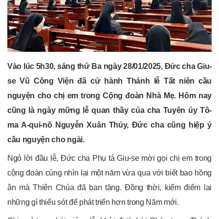
Vào lúc 5h30, sáng thứ Ba ngày 28/01/2025, Đức cha Giu-
se Vũ Công Viện đã cử hành Thánh lễ Tất niên cầu
nguyện cho chị em trong Cộng đoàn Nhà Mẹ. Hôm nay
cũng là ngày mững lễ quan thầy của cha Tuyên úy Tô-
ma A-qui-nô Nguyễn Xuân Thủy, Đức cha cũng hiệp ý
cầu nguyện cho ngài.
Ngỏ lời đầu lễ, Đức cha Phụ tá Giu-se mời gọi chị em trong
cộng đoàn cùng nhìn lại một năm vừa qua với biết bao hồng
ân mà Thiên Chúa đã ban tặng. Đồng thời, kiểm điểm lại
những gì thiếu sót để phát triển hơn trong Năm mới.