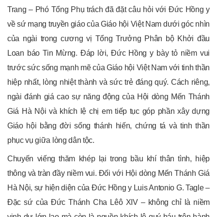
Trang – Phó Tổng Phụ trách đã đặt câu hỏi với Đức Hồng y
về sứ mạng truyền giáo của Giáo hội Việt Nam dưới góc nhìn
của ngài trong cương vị Tổng Trưởng Phân bộ Khởi đầu
Loan báo Tin Mừng. Đáp lời, Đức Hồng y bày tỏ niềm vui
trước sức sống mạnh mẽ của Giáo hội Việt Nam với tinh thần
hiệp nhất, lòng nhiệt thành và sức trẻ đáng quý. Cách riêng,
ngài đánh giá cao sự năng động của Hội dòng Mến Thánh
Giá Hà Nội và khích lệ chị em tiếp tục góp phần xây dựng
Giáo hội bằng đời sống thánh hiến, chứng tá và tinh thần
phục vụ giữa lòng dân tộc.
Chuyến viếng thăm khép lại trong bầu khí thân tình, hiệp
thông và tràn đầy niềm vui. Đối với Hội dòng Mến Thánh Giá
Hà Nội, sự hiện diện của Đức Hồng y Luis Antonio G. Tagle –
Đặc sứ của Đức Thánh Cha Lêô XIV – không chỉ là niềm
vinh dự lớn lao mà còn là nguồn khích lệ quý báu trên hành