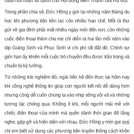
Giáo hội hoàn vũ dành cho Hội dòng Mến Thánh Giá Hà Nội.
Trong phần chia sẻ, Đức Hồng y gợi lại những năm tháng du
học khi phương tiện liên lạc còn nhiều hạn chế. Mỗi lá thư
gửi về gia đình phải mất nhiều ngày mới đến nơi, còn những
cuộc điện thoại thăm cha mẹ chỉ diễn ra hai lần mỗi năm vào
dịp Giáng Sinh và Phục Sinh vì chi phí rất đắt đỏ. Chính sự
giới hạn ấy khiến mỗi cuộc trò chuyện đều được trân trọng và
chuẩn bị kỹ lưỡng.
Từ những trải nghiệm đó, ngài liên hệ đến thực tại hôm nay
khi công nghệ thông tin giúp con người kết nối dễ dàng hơn
nhưng cũng dễ cuốn chúng ta vào nhịp sống vội vã và những
tương tác chóng qua. Không ít khi, mỗi người mải mê với
chiếc điện thoại của mình mà quên dành thời gian để lắng
nghe, gặp gỡ và hiện diện với nhau. Đức Hồng y mời gọi quý
chị em biết sử dụng các phương tiện truyền thông cách khôn