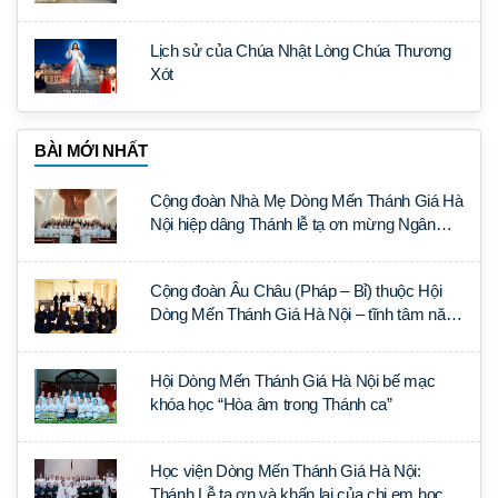
Lịch sử của Chúa Nhật Lòng Chúa Thương
Xót
BÀI MỚI NHẤT
Cộng đoàn Nhà Mẹ Dòng Mến Thánh Giá Hà
Nội hiệp dâng Thánh lễ tạ ơn mừng Ngân
khánh Linh mục cha Luca Trần Đức
Cộng đoàn Âu Châu (Pháp – Bỉ) thuộc Hội
Dòng Mến Thánh Giá Hà Nội – tĩnh tâm năm
tại Đan viện La Trappe
Hội Dòng Mến Thánh Giá Hà Nội bế mạc
khóa học “Hòa âm trong Thánh ca”
Học viện Dòng Mến Thánh Giá Hà Nội:
Thánh Lễ tạ ơn và khấn lại của chị em học