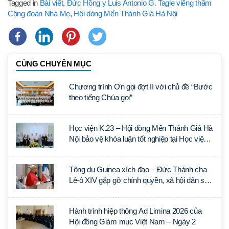
Tagged in
Bài viết
,
Đức Hồng y Luis Antonio G. Tagle viếng thăm
Cộng đoàn Nhà Mẹ
,
Hội dòng Mến Thánh Giá Hà Nội
CÙNG CHUYÊN MỤC
Chương trình Ơn gọi đợt II với chủ đề “Bước
theo tiếng Chúa gọi”
Học viện K.23 – Hội dòng Mến Thánh Giá Hà
Nội bảo vệ khóa luận tốt nghiệp tại Học viện
Thần học Thánh Phêrô Lê Tùy
Tông du Guinea xích đạo – Đức Thánh cha
Lê-ô XIV gặp gỡ chính quyền, xã hội dân sự
và ngoại giao đoàn
Hành trình hiệp thông Ad Limina 2026 của
Hội đồng Giám mục Việt Nam – Ngày 2