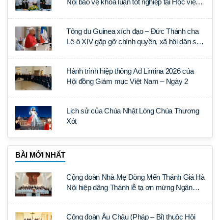
Nội bảo vệ khóa luận tốt nghiệp tại Học viện
Thần học Thánh Phêrô Lê Tùy
Tông du Guinea xích đạo – Đức Thánh cha
Lê-ô XIV gặp gỡ chính quyền, xã hội dân sự
và ngoại giao đoàn
Hành trình hiệp thông Ad Limina 2026 của
Hội đồng Giám mục Việt Nam – Ngày 2
Lịch sử của Chúa Nhật Lòng Chúa Thương
Xót
BÀI MỚI NHẤT
Cộng đoàn Nhà Mẹ Dòng Mến Thánh Giá Hà
Nội hiệp dâng Thánh lễ tạ ơn mừng Ngân
khánh Linh mục cha Luca Trần Đức
Cộng đoàn Âu Châu (Pháp – Bỉ) thuộc Hội