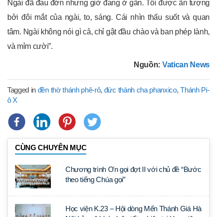
Ngài đã đau đớn nhưng giờ đang ở gần. Tôi được ấn tượng
bởi đôi mắt của ngài, to, sáng. Cái nhìn thấu suốt và quan
tâm. Ngài không nói gì cả, chỉ gật đầu chào và ban phép lành,
và mỉm cười”.
Nguồn:
Vatican News
Tagged in
đền thờ thánh phê-rô
,
đức thánh cha phanxico
,
Thánh Pi-
ô X
CÙNG CHUYÊN MỤC
Chương trình Ơn gọi đợt II với chủ đề “Bước
theo tiếng Chúa gọi”
Học viện K.23 – Hội dòng Mến Thánh Giá Hà