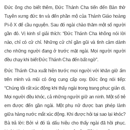
Đức ông cho biết thêm, Đức Thánh Cha tiến đến Bàn thờ
Tuyên xưng đức tin và đến phần mộ của Thánh Giáo hoàng
Pi-ô X để cầu nguyện. Sau đó ngài chào thăm một số người
gần đó. Vị kinh sĩ giải thích: “Đức Thánh Cha không nói lời
nào, chỉ có cử chỉ. Những cử chỉ gần gũi và tình cảm dành
cho những người đang ở trước mặt ngài. Mọi người người
đều chạy khi biết Đức Thánh Cha đến bất ngờ”.
Đức Thánh Cha xuất hiện trước mọi người với khăn giữ ấm
trên mình và mũi có ống cung cấp oxy. Đức ông nói tiếp:
“Chúng tôi rất xúc động khi thấy ngài trong trang phục giản dị.
Mọi người đều khóc, cả những người giữ an ninh. Một số trẻ
em được đến gần ngài. Một phụ nữ được ban phép lành
giữa hàng nước mắt xúc động. Khi được hỏi tại sao lại khóc?
Bà trả lời: Bởi vì đó là dấu hiệu cho thấy ngài đã hồi phục.