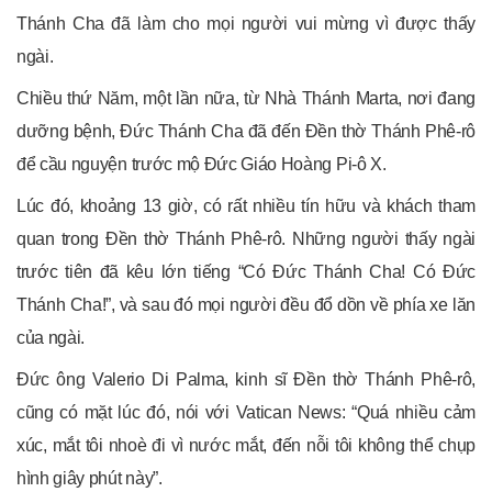
Thánh Cha đã làm cho mọi người vui mừng vì được thấy
ngài.
Chiều thứ Năm, một lần nữa, từ Nhà Thánh Marta, nơi đang
dưỡng bệnh, Đức Thánh Cha đã đến Đền thờ Thánh Phê-rô
để cầu nguyện trước mộ Đức Giáo Hoàng Pi-ô X.
Lúc đó, khoảng 13 giờ, có rất nhiều tín hữu và khách tham
quan trong Đền thờ Thánh Phê-rô. Những người thấy ngài
trước tiên đã kêu lớn tiếng “Có Đức Thánh Cha! Có Đức
Thánh Cha!”, và sau đó mọi người đều đổ dồn về phía xe lăn
của ngài.
Đức ông Valerio Di Palma, kinh sĩ Đền thờ Thánh Phê-rô,
cũng có mặt lúc đó, nói với Vatican News: “Quá nhiều cảm
xúc, mắt tôi nhoè đi vì nước mắt, đến nỗi tôi không thể chụp
hình giây phút này”.