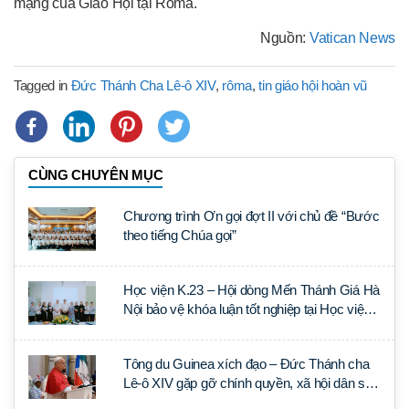
mạng của Giáo Hội tại Roma.
Nguồn:
Vatican News
Tagged in
Đức Thánh Cha Lê-ô XIV
,
rôma
,
tin giáo hội hoàn vũ
CÙNG CHUYÊN MỤC
Chương trình Ơn gọi đợt II với chủ đề “Bước
theo tiếng Chúa gọi”
Học viện K.23 – Hội dòng Mến Thánh Giá Hà
Nội bảo vệ khóa luận tốt nghiệp tại Học viện
Thần học Thánh Phêrô Lê Tùy
Tông du Guinea xích đạo – Đức Thánh cha
Lê-ô XIV gặp gỡ chính quyền, xã hội dân sự
và ngoại giao đoàn