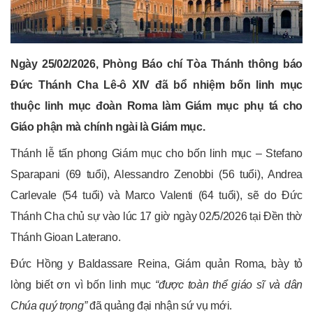
Ngày 25/02/2026, Phòng Báo chí Tòa Thánh thông báo
Đức Thánh Cha Lê-ô XIV đã bổ nhiệm bốn linh mục
thuộc linh mục đoàn Roma làm Giám mục phụ tá cho
Giáo phận mà chính ngài là Giám mục.
Thánh lễ tấn phong Giám mục cho bốn linh mục – Stefano
Sparapani (69 tuổi), Alessandro Zenobbi (56 tuổi), Andrea
Carlevale (54 tuổi) và Marco Valenti (64 tuổi), sẽ do Đức
Thánh Cha chủ sự vào lúc 17 giờ ngày 02/5/2026 tại Đền thờ
Thánh Gioan Laterano.
Đức Hồng y Baldassare Reina, Giám quản Roma, bày tỏ
lòng biết ơn vì bốn linh mục
“được toàn thể giáo sĩ và dân
Chúa quý trọng”
đã quảng đại nhận sứ vụ mới.