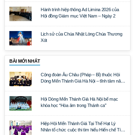
Hành trình hiệp thông Ad Limina 2026 của
Hội đồng Giám mục Việt Nam – Ngày 2
Lịch sử của Chúa Nhật Lòng Chúa Thương
Xót
BÀI MỚI NHẤT
Cộng đoàn Âu Châu (Pháp – Bỉ) thuộc Hội
Dòng Mến Thánh Giá Hà Nội – tĩnh tâm năm
tại Đan viện La Trappe
Hội Dòng Mến Thánh Giá Hà Nội bế mạc
khóa học “Hòa âm trong Thánh ca”
Hiệp Hội Mến Thánh Giá Tại Thế Hạt Lý
Nhân tổ chức cuộc thi tìm hiểu Hiến chế Tín