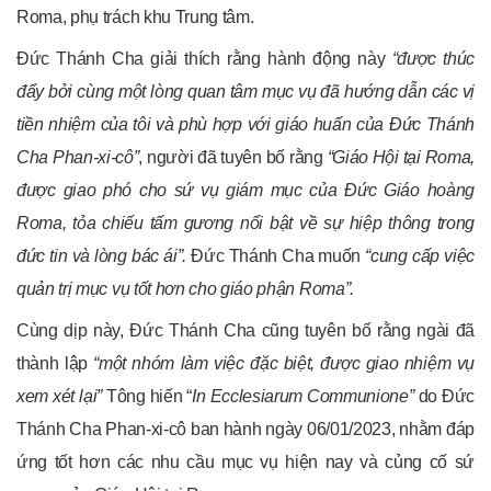
Roma, phụ trách khu Trung tâm.
Đức Thánh Cha giải thích rằng hành động này
“được thúc
đẩy bởi cùng một lòng quan tâm mục vụ đã hướng dẫn các vị
tiền nhiệm của tôi và phù hợp với giáo huấn của Đức Thánh
Cha Phan-xi-cô”
, người đã tuyên bố rằng
“Giáo Hội tại Roma,
được giao phó cho sứ vụ giám mục của Đức Giáo hoàng
Roma, tỏa chiếu tấm gương nổi bật về sự hiệp thông trong
đức tin và lòng bác ái”.
Đức Thánh Cha muốn
“cung cấp việc
quản trị mục vụ tốt hơn cho giáo phận Roma”.
Cùng dịp này, Đức Thánh Cha cũng tuyên bố rằng ngài đã
thành lập
“một nhóm làm việc đặc biệt, được giao nhiệm vụ
xem xét lại”
Tông hiến “
In Ecclesiarum Communione”
do Đức
Thánh Cha Phan-xi-cô ban hành ngày 06/01/2023, nhằm đáp
ứng tốt hơn các nhu cầu mục vụ hiện nay và củng cố sứ