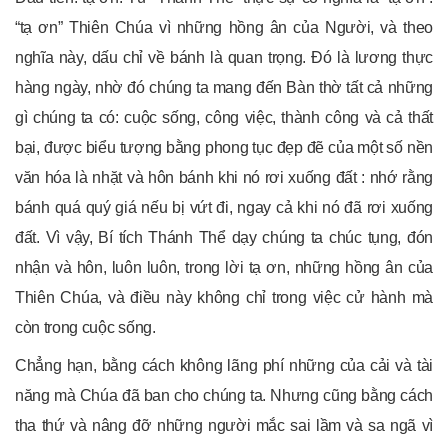
“tạ ơn” Thiên Chúa vì những hồng ân của Người, và theo
nghĩa này, dấu chỉ về bánh là quan trọng. Đó là lương thực
hàng ngày, nhờ đó chúng ta mang đến Bàn thờ tất cả những
gì chúng ta có: cuộc sống, công việc, thành công và cả thất
bại, được biểu tượng bằng phong tục đẹp đẽ của một số nền
văn hóa là nhặt và hôn bánh khi nó rơi xuống đất : nhớ rằng
bánh quá quý giá nếu bị vứt đi, ngay cả khi nó đã rơi xuống
đất. Vì vậy, Bí tích Thánh Thể dạy chúng ta chúc tụng, đón
nhận và hôn, luôn luôn, trong lời tạ ơn, những hồng ân của
Thiên Chúa, và điều này không chỉ trong việc cử hành mà
còn trong cuộc sống.
Chẳng hạn, bằng cách không lãng phí những của cải và tài
năng mà Chúa đã ban cho chúng ta. Nhưng cũng bằng cách
tha thứ và nâng đỡ những người mắc sai lầm và sa ngã vì