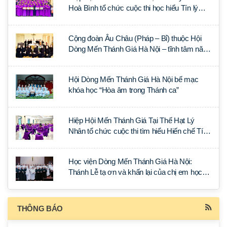
Hoà Bình tổ chức cuộc thi học hiểu Tín lý
Lumen Gentium
Cộng đoàn Âu Châu (Pháp – Bỉ) thuộc Hội
Dòng Mến Thánh Giá Hà Nội – tĩnh tâm năm
tại Đan viện La Trappe
Hội Dòng Mến Thánh Giá Hà Nội bế mạc
khóa học “Hòa âm trong Thánh ca”
Hiệp Hội Mến Thánh Giá Tại Thế Hạt Lý
Nhân tổ chức cuộc thi tìm hiểu Hiến chế Tín
lý Ánh Sáng Muôn Dân
Học viện Dòng Mến Thánh Giá Hà Nội:
Thánh Lễ tạ ơn và khấn lại của chị em học
tập tại Sài Gòn
THÔNG BÁO