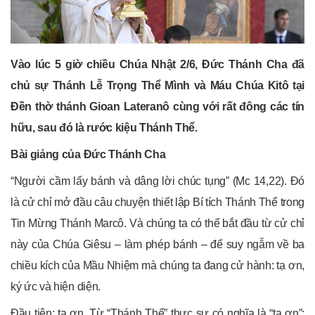
Vào lúc 5 giờ chiều Chúa Nhật 2/6, Đức Thánh Cha đã
chủ sự Thánh Lễ Trọng Thể Mình và Máu Chúa Kitô tại
Đền thờ thánh Gioan Lateranô cùng với rất đông các tín
hữu, sau đó là rước kiệu Thánh Thể.
Bài giảng của Đức Thánh Cha
“Người cầm lấy bánh và dâng lời chúc tụng” (Mc 14,22). Đó
là cử chỉ mở đầu câu chuyện thiết lập Bí tích Thánh Thể trong
Tin Mừng Thánh Marcô. Và chúng ta có thể bắt đầu từ cử chỉ
này của Chúa Giêsu – làm phép bánh – để suy ngẫm về ba
chiều kích của Mầu Nhiệm mà chúng ta đang cử hành: tạ ơn,
ký ức và hiện diện.
Đầu tiên: tạ ơn. Từ “Thánh Thể” thực sự có nghĩa là “tạ ơn”: