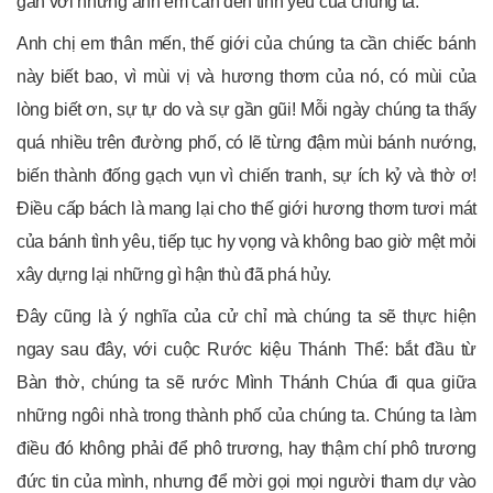
gần với những anh em cần đến tình yêu của chúng ta.
Anh chị em thân mến, thế giới của chúng ta cần chiếc bánh
này biết bao, vì mùi vị và hương thơm của nó, có mùi của
lòng biết ơn, sự tự do và sự gần gũi! Mỗi ngày chúng ta thấy
quá nhiều trên đường phố, có lẽ từng đậm mùi bánh nướng,
biến thành đống gạch vụn vì chiến tranh, sự ích kỷ và thờ ơ!
Điều cấp bách là mang lại cho thế giới hương thơm tươi mát
của bánh tình yêu, tiếp tục hy vọng và không bao giờ mệt mỏi
xây dựng lại những gì hận thù đã phá hủy.
Đây cũng là ý nghĩa của cử chỉ mà chúng ta sẽ thực hiện
ngay sau đây, với cuộc Rước kiệu Thánh Thể: bắt đầu từ
Bàn thờ, chúng ta sẽ rước Mình Thánh Chúa đi qua giữa
những ngôi nhà trong thành phố của chúng ta. Chúng ta làm
điều đó không phải để phô trương, hay thậm chí phô trương
đức tin của mình, nhưng để mời gọi mọi người tham dự vào