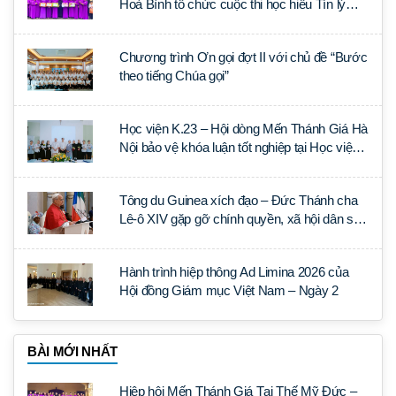
Hoà Bình tổ chức cuộc thi học hiểu Tín lý
Lumen Gentium
Chương trình Ơn gọi đợt II với chủ đề “Bước
theo tiếng Chúa gọi”
Học viện K.23 – Hội dòng Mến Thánh Giá Hà
Nội bảo vệ khóa luận tốt nghiệp tại Học viện
Thần học Thánh Phêrô Lê Tùy
Tông du Guinea xích đạo – Đức Thánh cha
Lê-ô XIV gặp gỡ chính quyền, xã hội dân sự
và ngoại giao đoàn
Hành trình hiệp thông Ad Limina 2026 của
Hội đồng Giám mục Việt Nam – Ngày 2
BÀI MỚI NHẤT
Hiệp hội Mến Thánh Giá Tại Thế Mỹ Đức –