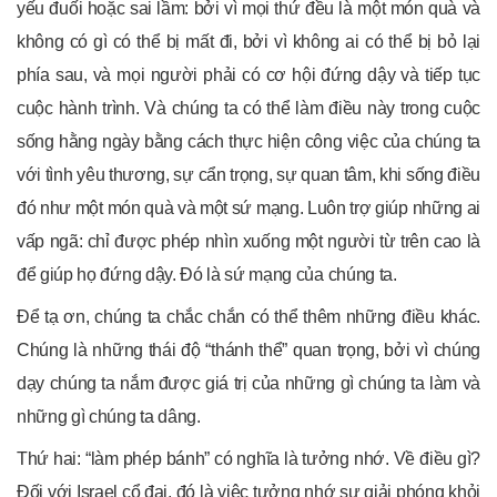
yếu đuối hoặc sai lầm: bởi vì mọi thứ đều là một món quà và
không có gì có thể bị mất đi, bởi vì không ai có thể bị bỏ lại
phía sau, và mọi người phải có cơ hội đứng dậy và tiếp tục
cuộc hành trình. Và chúng ta có thể làm điều này trong cuộc
sống hằng ngày bằng cách thực hiện công việc của chúng ta
với tình yêu thương, sự cẩn trọng, sự quan tâm, khi sống điều
đó như một món quà và một sứ mạng. Luôn trợ giúp những ai
vấp ngã: chỉ được phép nhìn xuống một người từ trên cao là
để giúp họ đứng dậy. Đó là sứ mạng của chúng ta.
Để tạ ơn, chúng ta chắc chắn có thể thêm những điều khác.
Chúng là những thái độ “thánh thể” quan trọng, bởi vì chúng
dạy chúng ta nắm được giá trị của những gì chúng ta làm và
những gì chúng ta dâng.
Thứ hai: “làm phép bánh” có nghĩa là tưởng nhớ. Về điều gì?
Đối với Israel cổ đại, đó là việc tưởng nhớ sự giải phóng khỏi