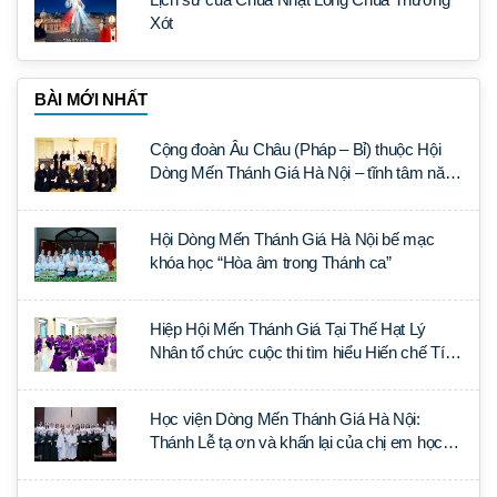
Xót
BÀI MỚI NHẤT
Cộng đoàn Âu Châu (Pháp – Bỉ) thuộc Hội
Dòng Mến Thánh Giá Hà Nội – tĩnh tâm năm
tại Đan viện La Trappe
Hội Dòng Mến Thánh Giá Hà Nội bế mạc
khóa học “Hòa âm trong Thánh ca”
Hiệp Hội Mến Thánh Giá Tại Thế Hạt Lý
Nhân tổ chức cuộc thi tìm hiểu Hiến chế Tín
lý Ánh Sáng Muôn Dân
Học viện Dòng Mến Thánh Giá Hà Nội:
Thánh Lễ tạ ơn và khấn lại của chị em học
tập tại Sài Gòn