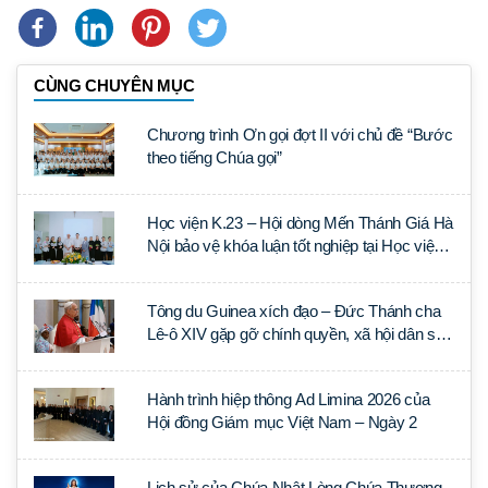
CÙNG CHUYÊN MỤC
Chương trình Ơn gọi đợt II với chủ đề “Bước
theo tiếng Chúa gọi”
Học viện K.23 – Hội dòng Mến Thánh Giá Hà
Nội bảo vệ khóa luận tốt nghiệp tại Học viện
Thần học Thánh Phêrô Lê Tùy
Tông du Guinea xích đạo – Đức Thánh cha
Lê-ô XIV gặp gỡ chính quyền, xã hội dân sự
và ngoại giao đoàn
Hành trình hiệp thông Ad Limina 2026 của
Hội đồng Giám mục Việt Nam – Ngày 2
Lịch sử của Chúa Nhật Lòng Chúa Thương