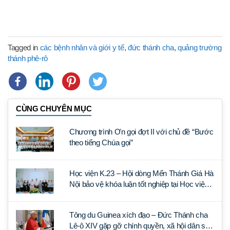
Tagged in
các bệnh nhân và giới y tế
,
đức thánh cha
,
quảng trường
thánh phê-rô
CÙNG CHUYÊN MỤC
Chương trình Ơn gọi đợt II với chủ đề “Bước
theo tiếng Chúa gọi”
Học viện K.23 – Hội dòng Mến Thánh Giá Hà
Nội bảo vệ khóa luận tốt nghiệp tại Học viện
Thần học Thánh Phêrô Lê Tùy
Tông du Guinea xích đạo – Đức Thánh cha
Lê-ô XIV gặp gỡ chính quyền, xã hội dân sự