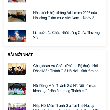
và ngoại giao đoàn
Hành trình hiệp thông Ad Limina 2026 của
Hội đồng Giám mục Việt Nam – Ngày 2
Lịch sử của Chúa Nhật Lòng Chúa Thương
Xót
BÀI MỚI NHẤT
Cộng đoàn Âu Châu (Pháp – Bỉ) thuộc Hội
Dòng Mến Thánh Giá Hà Nội – tĩnh tâm năm
tại Đan viện La Trappe
Hội Dòng Mến Thánh Giá Hà Nội bế mạc
khóa học “Hòa âm trong Thánh ca”
Hiệp Hội Mến Thánh Giá Tại Thế Hạt Lý