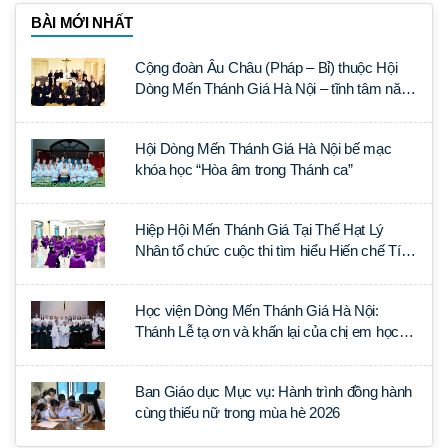
BÀI MỚI NHẤT
Cộng đoàn Âu Châu (Pháp – Bỉ) thuộc Hội
Dòng Mến Thánh Giá Hà Nội – tĩnh tâm năm
tại Đan viện La Trappe
Hội Dòng Mến Thánh Giá Hà Nội bế mạc
khóa học “Hòa âm trong Thánh ca”
Hiệp Hội Mến Thánh Giá Tại Thế Hạt Lý
Nhân tổ chức cuộc thi tìm hiểu Hiến chế Tín
lý Ánh Sáng Muôn Dân
Học viện Dòng Mến Thánh Giá Hà Nội:
Thánh Lễ tạ ơn và khấn lại của chị em học
tập tại Sài Gòn
Ban Giáo dục Mục vụ: Hành trình đồng hành
cùng thiếu nữ trong mùa hè 2026