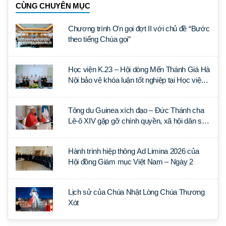
CÙNG CHUYÊN MỤC
Chương trình Ơn gọi đợt II với chủ đề “Bước
theo tiếng Chúa gọi”
Học viện K.23 – Hội dòng Mến Thánh Giá Hà
Nội bảo vệ khóa luận tốt nghiệp tại Học viện
Thần học Thánh Phêrô Lê Tùy
Tông du Guinea xích đạo – Đức Thánh cha
Lê-ô XIV gặp gỡ chính quyền, xã hội dân sự
và ngoại giao đoàn
Hành trình hiệp thông Ad Limina 2026 của
Hội đồng Giám mục Việt Nam – Ngày 2
Lịch sử của Chúa Nhật Lòng Chúa Thương
Xót