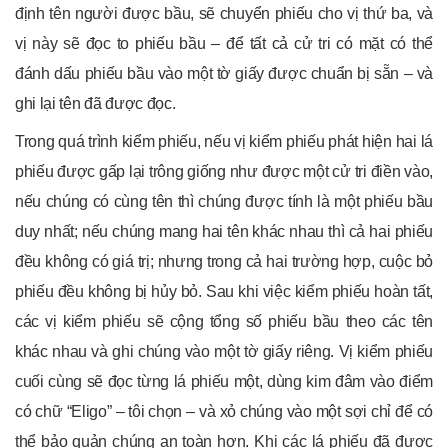
định tên người được bầu, sẽ chuyển phiếu cho vị thứ ba, và
vị này sẽ đọc to phiếu bầu – để tất cả cử tri có mặt có thể
đánh dấu phiếu bầu vào một tờ giấy được chuẩn bị sẵn – và
ghi lại tên đã được đọc.
Trong quá trình kiểm phiếu, nếu vị kiểm phiếu phát hiện hai lá
phiếu được gấp lại trông giống như được một cử tri điền vào,
nếu chúng có cùng tên thì chúng được tính là một phiếu bầu
duy nhất; nếu chúng mang hai tên khác nhau thì cả hai phiếu
đều không có giá trị; nhưng trong cả hai trường hợp, cuộc bỏ
phiếu đều không bị hủy bỏ. Sau khi việc kiểm phiếu hoàn tất,
các vị kiểm phiếu sẽ cộng tổng số phiếu bầu theo các tên
khác nhau và ghi chúng vào một tờ giấy riêng. Vị kiểm phiếu
cuối cùng sẽ đọc từng lá phiếu một, dùng kim đâm vào điểm
có chữ “Eligo” – tôi chọn – và xỏ chúng vào một sợi chỉ để có
thể bảo quản chúng an toàn hơn. Khi các lá phiếu đã được