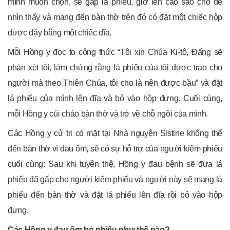
mình muốn chọn, sẽ gấp lá phiếu, giơ lên ​​cao sao cho dễ
nhìn thấy và mang đến bàn thờ trên đó có đặt một chiếc hộp
được đậy bằng một chiếc đĩa.
Mỗi Hồng y đọc to công thức “Tôi xin Chúa Ki-tô, Đấng sẽ
phán xét tôi, làm chứng rằng lá phiếu của tôi được trao cho
người mà theo Thiên Chúa, tôi cho là nên được bầu” và đặt
lá phiếu của mình lên đĩa và bỏ vào hộp đựng. Cuối cùng,
mỗi Hồng y cúi chào bàn thờ và trở về chỗ ngồi của mình.
Các Hồng y cử tri có mặt tại Nhà nguyện Sistine không thể
đến bàn thờ vì đau ốm, sẽ có sự hỗ trợ của người kiểm phiếu
cuối cùng: Sau khi tuyên thệ, Hồng y đau bệnh sẽ đưa lá
phiếu đã gấp cho người kiểm phiếu và người này sẽ mang lá
phiếu đến bàn thờ và đặt lá phiếu lên đĩa rồi bỏ vào hộp
đựng.
Các Hồng y đau ốm bỏ phiếu như thế nào?