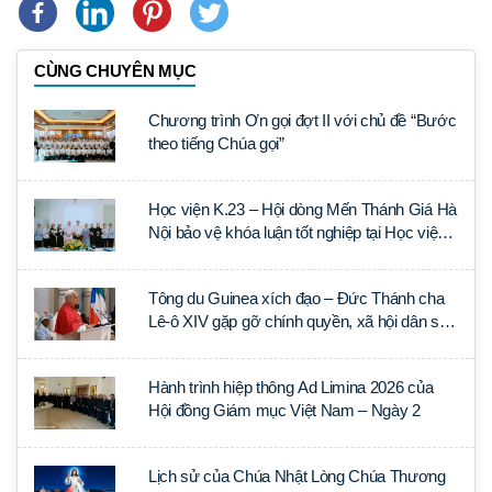
CÙNG CHUYÊN MỤC
Chương trình Ơn gọi đợt II với chủ đề “Bước
theo tiếng Chúa gọi”
Học viện K.23 – Hội dòng Mến Thánh Giá Hà
Nội bảo vệ khóa luận tốt nghiệp tại Học viện
Thần học Thánh Phêrô Lê Tùy
Tông du Guinea xích đạo – Đức Thánh cha
Lê-ô XIV gặp gỡ chính quyền, xã hội dân sự
và ngoại giao đoàn
Hành trình hiệp thông Ad Limina 2026 của
Hội đồng Giám mục Việt Nam – Ngày 2
Lịch sử của Chúa Nhật Lòng Chúa Thương