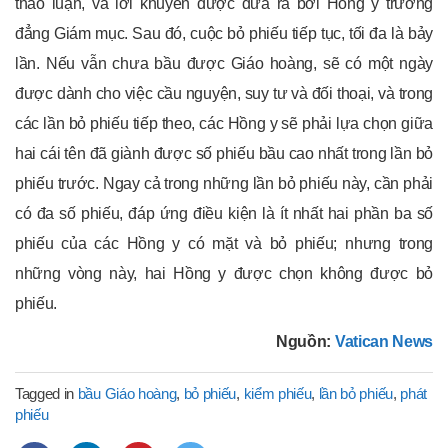
thảo luận, và lời khuyên được đưa ra bởi Hồng y trưởng
đẳng Giám mục. Sau đó, cuộc bỏ phiếu tiếp tục, tối đa là bảy
lần. Nếu vẫn chưa bầu được Giáo hoàng, sẽ có một ngày
được dành cho việc cầu nguyện, suy tư và đối thoại, và trong
các lần bỏ phiếu tiếp theo, các Hồng y sẽ phải lựa chọn giữa
hai cái tên đã giành được số phiếu bầu cao nhất trong lần bỏ
phiếu trước. Ngay cả trong những lần bỏ phiếu này, cần phải
có đa số phiếu, đáp ứng điều kiện là ít nhất hai phần ba số
phiếu của các Hồng y có mặt và bỏ phiếu; nhưng trong
những vòng này, hai Hồng y được chọn không được bỏ
phiếu.
Nguồn:
Vatican News
Tagged in
bầu Giáo hoàng
,
bỏ phiếu
,
kiểm phiếu
,
lần bỏ phiếu
,
phát
phiếu