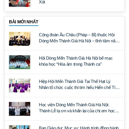
Xót
BÀI MỚI NHẤT
Cộng đoàn Âu Châu (Pháp – Bỉ) thuộc Hội
Dòng Mến Thánh Giá Hà Nội – tĩnh tâm năm
tại Đan viện La Trappe
Hội Dòng Mến Thánh Giá Hà Nội bế mạc
khóa học “Hòa âm trong Thánh ca”
Hiệp Hội Mến Thánh Giá Tại Thế Hạt Lý
Nhân tổ chức cuộc thi tìm hiểu Hiến chế Tín
lý Ánh Sáng Muôn Dân
Học viện Dòng Mến Thánh Giá Hà Nội:
Thánh Lễ tạ ơn và khấn lại của chị em học
tập tại Sài Gòn
Ban Giáo dục Mục vụ: Hành trình đồng hành