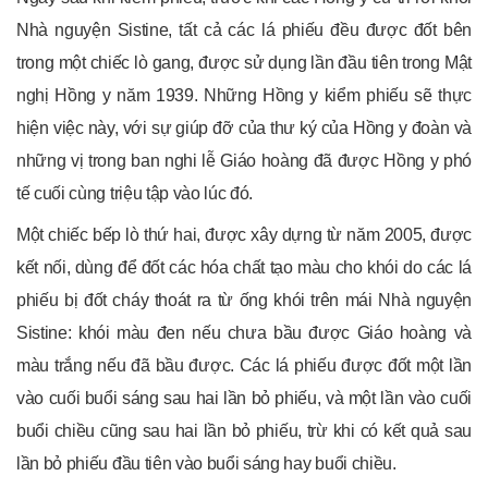
Nhà nguyện Sistine, tất cả các lá phiếu đều được đốt bên
trong một chiếc lò gang, được sử dụng lần đầu tiên trong Mật
nghị Hồng y năm 1939. Những Hồng y kiểm phiếu sẽ thực
hiện việc này, với sự giúp đỡ của thư ký của Hồng y đoàn và
những vị trong ban nghi lễ Giáo hoàng đã được Hồng y phó
tế cuối cùng triệu tập vào lúc đó.
Một chiếc bếp lò thứ hai, được xây dựng từ năm 2005, được
kết nối, dùng để đốt các hóa chất tạo màu cho khói do các lá
phiếu bị đốt cháy thoát ra từ ống khói trên mái Nhà nguyện
Sistine: khói màu đen nếu chưa bầu được Giáo hoàng và
màu trắng nếu đã bầu được. Các lá phiếu được đốt một lần
vào cuối buổi sáng sau hai lần bỏ phiếu, và một lần vào cuối
buổi chiều cũng sau hai lần bỏ phiếu, trừ khi có kết quả sau
lần bỏ phiếu đầu tiên vào buổi sáng hay buổi chiều.