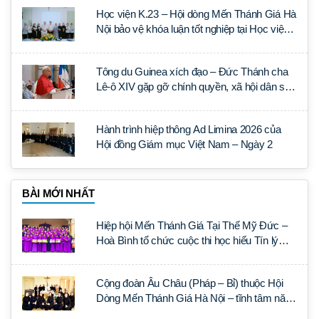
Học viện K.23 – Hội dòng Mến Thánh Giá Hà
Nội bảo vệ khóa luận tốt nghiệp tại Học viện
Thần học Thánh Phêrô Lê Tùy
Tông du Guinea xích đạo – Đức Thánh cha
Lê-ô XIV gặp gỡ chính quyền, xã hội dân sự
và ngoại giao đoàn
Hành trình hiệp thông Ad Limina 2026 của
Hội đồng Giám mục Việt Nam – Ngày 2
BÀI MỚI NHẤT
Hiệp hội Mến Thánh Giá Tại Thế Mỹ Đức –
Hoà Bình tổ chức cuộc thi học hiểu Tín lý
Lumen Gentium
Cộng đoàn Âu Châu (Pháp – Bỉ) thuộc Hội
Dòng Mến Thánh Giá Hà Nội – tĩnh tâm năm
tại Đan viện La Trappe