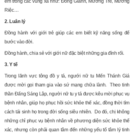
em trong các vùng xa như: Đồng Gianh, Mường Tre, Mường
Riệc…
2. Luân lý
Đồng hành với giới trẻ giúp các em biết kỹ năng sống để
bước vào đời.
Đồng hành, chia sẻ với giới nữ đặc biệt những gia đình rối.
3. Y tế
Trong lãnh vực tông đồ y tá, ngưới nữ tu Mến Thánh Giá
được mời gọi tham gia vào sứ mạng chữa lành. Theo tinh
thần Đấng Sáng Lập, người nữ tu y tá được kêu mời phục vụ
bệnh nhân, giúp họ phục hồi sức khỏe thể xác, đồng thời tìm
cách tái sinh họ trong đời sống siêu nhiên. Do đó, chị không
những chỉ phục vụ bệnh nhân về phương diện sức khỏe thể
xác, nhưng còn phải quan tâm đến những yếu tố tâm lý tinh