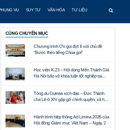
PHỤNG VỤ
SUY TƯ
VĂN HÓA
TƯ LIỆU
CÙNG CHUYÊN MỤC
Chương trình Ơn gọi đợt II với chủ đề
“Bước theo tiếng Chúa gọi”
Học viện K.23 – Hội dòng Mến Thánh Giá
Hà Nội bảo vệ khóa luận tốt nghiệp tại
Học viện Thần học Thánh Phêrô Lê Tùy
Tông du Guinea xích đạo – Đức Thánh
cha Lê-ô XIV gặp gỡ chính quyền, xã hội
dân sự và ngoại giao đoàn
Hành trình hiệp thông Ad Limina 2026 của
Hội đồng Giám mục Việt Nam – Ngày 2