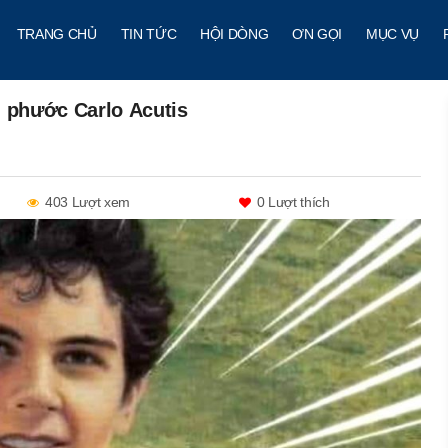
TRANG CHỦ
TIN TỨC
HỘI DÒNG
ƠN GỌI
MỤC VỤ
n phước Carlo Acutis
403 Lượt xem
0
Lượt thích