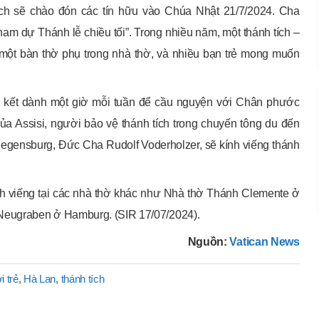
ch sẽ chào đón các tín hữu vào Chúa Nhật 21/7/2024. Cha
ham dự Thánh lễ chiều tối”. Trong nhiều năm, một thánh tích –
 một bàn thờ phụ trong nhà thờ, và nhiều bạn trẻ mong muốn
 kết dành một giờ mỗi tuần để cầu nguyện với Chân phước
ủa Assisi, người bảo vệ thánh tích trong chuyến tông du đến
egensburg, Đức Cha Rudolf Voderholzer, sẽ kính viếng thánh
kính viếng tại các nhà thờ khác như Nhà thờ Thánh Clemente ở
 Neugraben ở Hamburg. (SIR 17/07/2024).
Nguồn:
Vatican News
i trẻ
,
Hà Lan
,
thánh tích