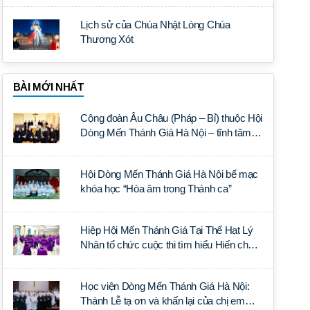
Lịch sử của Chúa Nhật Lòng Chúa
Thương Xót
BÀI MỚI NHẤT
Cộng đoàn Âu Châu (Pháp – Bỉ) thuộc Hội
Dòng Mến Thánh Giá Hà Nội – tĩnh tâm
năm tại Đan viện La Trappe
Hội Dòng Mến Thánh Giá Hà Nội bế mạc
khóa học “Hòa âm trong Thánh ca”
Hiệp Hội Mến Thánh Giá Tại Thế Hạt Lý
Nhân tổ chức cuộc thi tìm hiểu Hiến chế
Tín lý Ánh Sáng Muôn Dân
Học viện Dòng Mến Thánh Giá Hà Nội:
Thánh Lễ tạ ơn và khấn lại của chị em