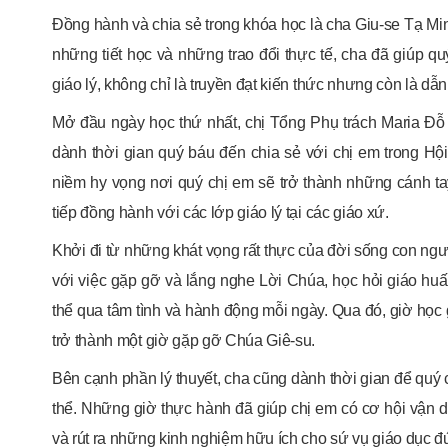
Đồng hành và chia sẻ trong khóa học là cha Giu-se Tạ M
những tiết học và những trao đổi thực tế, cha đã giúp q
giáo lý, không chỉ là truyền đạt kiến thức nhưng còn là d
Mở đầu ngày học thứ nhất, chị Tổng Phụ trách Maria Đỗ 
dành thời gian quý báu đến chia sẻ với chị em trong Hộ
niềm hy vọng nơi quý chị em sẽ trở thành những cánh tay
tiếp đồng hành với các lớp giáo lý tại các giáo xứ.
Khởi đi từ những khát vọng rất thực của đời sống con n
với việc gặp gỡ và lắng nghe Lời Chúa, học hỏi giáo huấn
thể qua tâm tình và hành động mỗi ngày. Qua đó, giờ học 
trở thành một giờ gặp gỡ Chúa Giê-su.
Bên cạnh phần lý thuyết, cha cũng dành thời gian để quý c
thể. Những giờ thực hành đã giúp chị em có cơ hội vận 
và rút ra những kinh nghiệm hữu ích cho sứ vụ giáo dục đứ