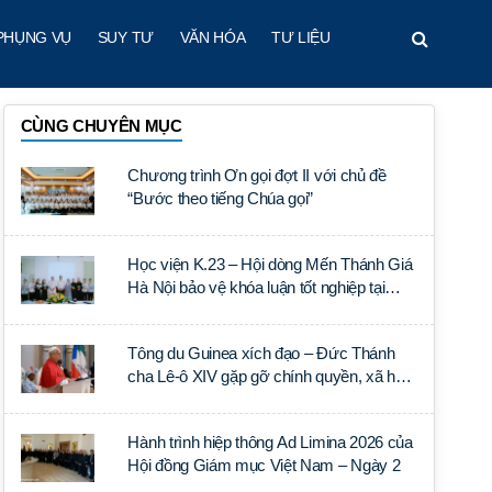
PHỤNG VỤ
SUY TƯ
VĂN HÓA
TƯ LIỆU
CÙNG CHUYÊN MỤC
Chương trình Ơn gọi đợt II với chủ đề
“Bước theo tiếng Chúa gọi”
Học viện K.23 – Hội dòng Mến Thánh Giá
Hà Nội bảo vệ khóa luận tốt nghiệp tại
Học viện Thần học Thánh Phêrô Lê Tùy
Tông du Guinea xích đạo – Đức Thánh
cha Lê-ô XIV gặp gỡ chính quyền, xã hội
dân sự và ngoại giao đoàn
Hành trình hiệp thông Ad Limina 2026 của
Hội đồng Giám mục Việt Nam – Ngày 2