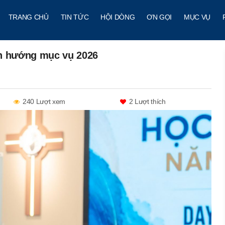
TRANG CHỦ
TIN TỨC
HỘI DÒNG
ƠN GỌI
MỤC VỤ
nh hướng mục vụ 2026
240 Lượt xem
2
Lượt thích