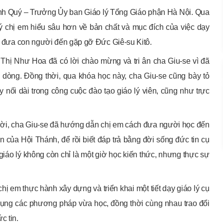
inh Quý – Trưởng Ủy ban Giáo lý Tổng Giáo phận Hà Nội. Qua
uý chị em hiểu sâu hơn về bản chất và mục đích của việc dạy
ẫn đưa con người đến gặp gỡ Đức Giê-su Kitô.
Thị Như Hoa đã có lời chào mừng và tri ân cha Giu-se vì đã
i dòng. Đồng thời, qua khóa học này, cha Giu-se cũng bày tỏ
 nối dài trong công cuộc đào tạo giáo lý viên, cũng như trực
gười, cha Giu-se đã hướng dẫn chị em cách đưa người học đến
 của Hội Thánh, để rồi biết đáp trả bằng đời sống đức tin cụ
giáo lý không còn chỉ là một giờ học kiến thức, nhưng thực sự
hị em thực hành xây dựng và triển khai một tiết dạy giáo lý cụ
dụng các phương pháp vừa học, đồng thời cùng nhau trao đổi
c tin.