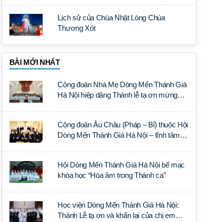
Lịch sử của Chúa Nhật Lòng Chúa
Thương Xót
BÀI MỚI NHẤT
Cộng đoàn Nhà Mẹ Dòng Mến Thánh Giá
Hà Nội hiệp dâng Thánh lễ tạ ơn mừng
Ngân khánh Linh mục cha Luca Trần Đức
Cộng đoàn Âu Châu (Pháp – Bỉ) thuộc Hội
Dòng Mến Thánh Giá Hà Nội – tĩnh tâm
năm tại Đan viện La Trappe
Hội Dòng Mến Thánh Giá Hà Nội bế mạc
khóa học “Hòa âm trong Thánh ca”
Học viện Dòng Mến Thánh Giá Hà Nội:
Thánh Lễ tạ ơn và khấn lại của chị em