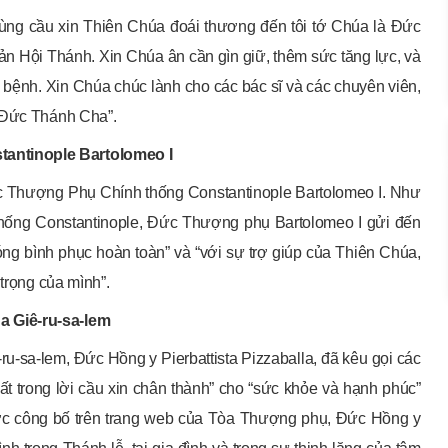
cùng cầu xin Thiên Chúa đoái thương đến tôi tớ Chúa là Đức
n Hội Thánh. Xin Chúa ân cần gìn giữ, thêm sức tăng lực, và
bệnh. Xin Chúa chúc lành cho các bác sĩ và các chuyên viên,
o Đức Thánh Cha”.
antinople Bartolomeo I
Đức Thượng Phụ Chính thống Constantinople Bartolomeo I. Như
hống Constantinople, Đức Thượng phụ Bartolomeo I gửi đến
ng bình phục hoàn toàn” và “với sự trợ giúp của Thiên Chúa,
 trọng của mình”.
a Giê-ru-sa-lem
u-sa-lem, Đức Hồng y Pierbattista Pizzaballa, đã kêu gọi các
hất trong lời cầu xin chân thành” cho “sức khỏe và hạnh phúc”
ợc công bố trên trang web của Tòa Thượng phụ, Đức Hồng y