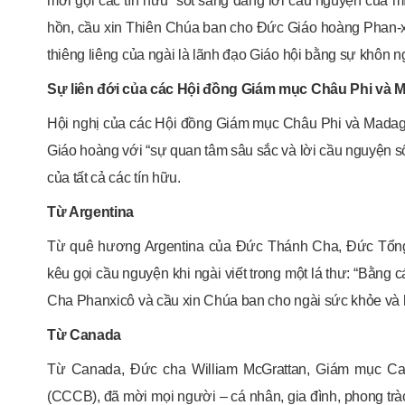
mời gọi các tín hữu “sốt sắng dâng lời cầu nguyện của mìn
hồn, cầu xin Thiên Chúa ban cho Đức Giáo hoàng Phan-xi
thiêng liêng của ngài là lãnh đạo Giáo hội bằng sự khôn 
Sự liên đới của các Hội đồng Giám mục Châu Phi và 
Hội nghị của các Hội đồng Giám mục Châu Phi và Madagas
Giáo hoàng với “sự quan tâm sâu sắc và lời cầu nguyện sốt 
của tất cả các tín hữu.
Từ Argentina
Từ quê hương Argentina của Đức Thánh Cha, Đức Tổng
kêu gọi cầu nguyện khi ngài viết trong một lá thư: “Bằng 
Cha Phanxicô và cầu xin Chúa ban cho ngài sức khỏe và h
Từ Canada
Từ Canada, Đức cha William McGrattan, Giám mục Cal
(CCCB), đã mời mọi người – cá nhân, gia đình, phong trà