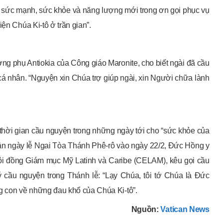
sức mạnh, sức khỏe và năng lượng mới trong ơn gọi phục vụ
ện Chúa Ki-tô ở trần gian”.
ng phụ Antiokia của Công giáo Maronite, cho biết ngài đã cầu
á nhân. “Nguyện xin Chúa trợ giúp ngài, xin Người chữa lành
thời gian cầu nguyện trong những ngày tới cho “sức khỏe của
n ngày lễ Ngai Tòa Thánh Phê-rô vào ngày 22/2, Đức Hồng y
Hội đồng Giám mục Mỹ Latinh và Caribe (CELAM), kêu gọi cầu
 cầu nguyện trong Thánh lễ: “Lạy Chúa, tôi tớ Chúa là Đức
 con về những đau khổ của Chúa Ki-tô”.
Nguồn:
Vatican News