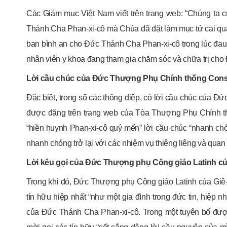
Các Giám mục Việt Nam viết trên trang web: “Chúng ta 
Thánh Cha Phan-xi-cô mà Chúa đã đặt làm mục tử cai quả
ban bình an cho Đức Thánh Cha Phan-xi-cô trong lúc đau 
nhân viên y khoa đang tham gia chăm sóc và chữa trị ch
Lời cầu chúc của Đức Thượng Phụ Chính thống Const
Đặc biệt, trong số các thông điệp, có lời cầu chúc của 
được đăng trên trang web của Tòa Thượng Phụ Chính t
“hiền huynh Phan-xi-cô quý mến” lời cầu chúc “nhanh chó
nhanh chóng trở lại với các nhiệm vụ thiêng liêng và quan
Lời kêu gọi của Đức Thượng phụ Công giáo Latinh củ
Trong khi đó, Đức Thượng phụ Công giáo Latinh của Giê-r
tín hữu hiệp nhất “như một gia đình trong đức tin, hiệp n
của Đức Thánh Cha Phan-xi-cô. Trong một tuyên bố đư