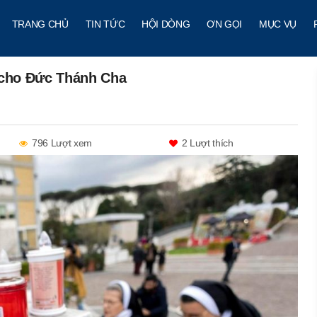
TRANG CHỦ
TIN TỨC
HỘI DÒNG
ƠN GỌI
MỤC VỤ
 cho Đức Thánh Cha
796 Lượt xem
2
Lượt thích