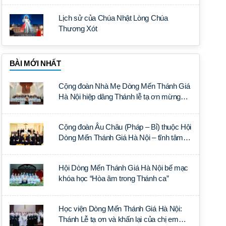
Lịch sử của Chúa Nhật Lòng Chúa
Thương Xót
BÀI MỚI NHẤT
Cộng đoàn Nhà Mẹ Dòng Mến Thánh Giá
Hà Nội hiệp dâng Thánh lễ tạ ơn mừng
Ngân khánh Linh mục cha Luca Trần Đức
Cộng đoàn Âu Châu (Pháp – Bỉ) thuộc Hội
Dòng Mến Thánh Giá Hà Nội – tĩnh tâm
năm tại Đan viện La Trappe
Hội Dòng Mến Thánh Giá Hà Nội bế mạc
khóa học “Hòa âm trong Thánh ca”
Học viện Dòng Mến Thánh Giá Hà Nội:
Thánh Lễ tạ ơn và khấn lại của chị em