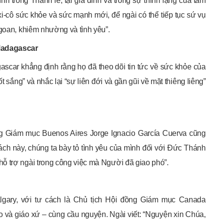
h trong Thánh lễ, tại gia đình và trong sự thinh lặng của tâm
-cô sức khỏe và sức mạnh mới, để ngài có thể tiếp tục sứ vụ
ngoan, khiêm nhường và tình yêu”.
Madagascar
car khẳng định rằng họ đã theo dõi tin tức về sức khỏe của
sắng” và nhắc lại “sự liên đới và gần gũi về mặt thiêng liêng”
 Giám mục Buenos Aires Jorge Ignacio García Cuerva cũng
cách này, chúng ta bày tỏ tình yêu của mình đối với Đức Thánh
ỗ trợ ngài trong công việc mà Người đã giao phó”.
gary, với tư cách là Chủ tịch Hội đồng Giám mục Canada
o và giáo xứ – cùng cầu nguyện. Ngài viết: “Nguyện xin Chúa,