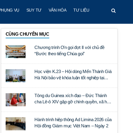
PHỤNG VỤ
SUY TƯ
VĂN HÓA
TƯ LIỆU
CÙNG CHUYÊN MỤC
Chương trình Ơn gọi đợt II với chủ đề
“Bước theo tiếng Chúa gọi”
Học viện K.23 – Hội dòng Mến Thánh Giá
Hà Nội bảo vệ khóa luận tốt nghiệp tại
Học viện Thần học Thánh Phêrô Lê Tùy
Tông du Guinea xích đạo – Đức Thánh
cha Lê-ô XIV gặp gỡ chính quyền, xã hội
dân sự và ngoại giao đoàn
Hành trình hiệp thông Ad Limina 2026 của
Hội đồng Giám mục Việt Nam – Ngày 2