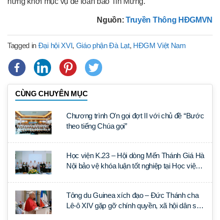
hứng khởi mục vụ để loan báo Tin Mừng.
Nguồn:
Truyền Thông HĐGMVN
Tagged in
Đại hội XVI
,
Giáo phận Đà Lạt
,
HĐGM Việt Nam
CÙNG CHUYÊN MỤC
Chương trình Ơn gọi đợt II với chủ đề “Bước
theo tiếng Chúa gọi”
Học viện K.23 – Hội dòng Mến Thánh Giá Hà
Nội bảo vệ khóa luận tốt nghiệp tại Học viện
Thần học Thánh Phêrô Lê Tùy
Tông du Guinea xích đạo – Đức Thánh cha
Lê-ô XIV gặp gỡ chính quyền, xã hội dân sự
và ngoại giao đoàn