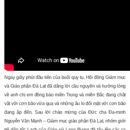
Ngay giây phút đầu tiên của buổi quy tụ, Hội đồng Giám mục
và Giáo phận Đà Lạt đã dâng lời cầu nguyện và hướng lòng
về anh chị em đồng bào miền Trung và miền Bắc đang chật
vật với cơn bão vừa qua và những âu lo đối mặt với cơn bão
đang ập đến. Sau lời chào mừng của Đức cha Đa-minh
Nguyễn Văn Mạnh – Giám mục giáo phận Đà Lạt, nhóm giới
trẻ dân tộc Lạch của Giáo xứ Lang Biang đã tấu lên các ca