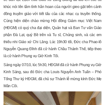
khúc nói lên tâm tình hân hoan của người gieo gặt trên cánh
đồng truyền giáo với tiết tấu của các nhạc cụ truyền thống.
Cùng hiện diện chào mừng Hội đồng Giám mục Việt Nam
(HĐGM) có quý cha đại diện, Quản hạt và Ban Tư vấn Giáo
phận Đà Lạt, quý Bề trên và Tu sĩ, Chủng sinh, và các em
thiếu nhi Giáo xứ Chi Lăng. Lúc 19h30 tối, Đức cha Phao-lô
Nguyễn Quang Đĩnh đã cử hành Chầu Thánh Thể, tiếp theo
là cử hành Phụng vụ Giờ Kinh Tối.
Sáng ngày 07/10, lúc 5h30, HĐGM đã cử hành Phụng vụ Giờ
Kinh Sáng, sau đó Đức cha Louis Nguyễn Anh Tuấn – Phó
Tổng Thư ký HĐGM, đã chủ sự Thánh lễ mừng kính Đức Mẹ
Mân Côi.