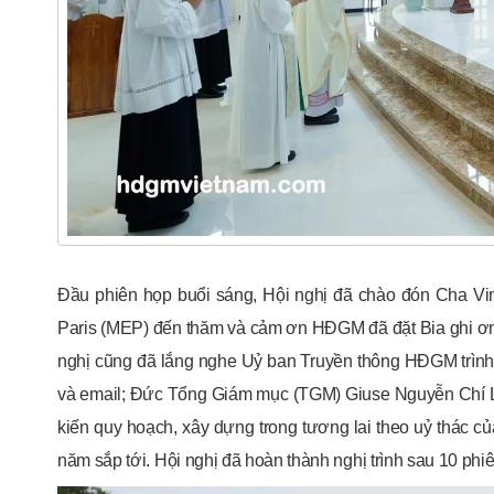
Đầu phiên họp buổi sáng, Hội nghị đã chào đón Cha Vi
Paris (MEP) đến thăm và cảm ơn HĐGM đã đặt Bia ghi ơn 
nghị cũng đã lắng nghe Uỷ ban Truyền thông HĐGM trình b
và email; Đức Tổng Giám mục (TGM) Giuse Nguyễn Chí Li
kiến quy hoạch, xây dựng trong tương lai theo uỷ thác c
năm sắp tới. Hội nghị đã hoàn thành nghị trình sau 10 phi