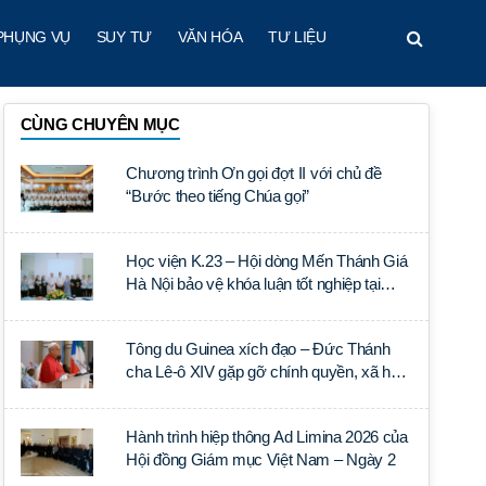
PHỤNG VỤ
SUY TƯ
VĂN HÓA
TƯ LIỆU
CÙNG CHUYÊN MỤC
Chương trình Ơn gọi đợt II với chủ đề
“Bước theo tiếng Chúa gọi”
Học viện K.23 – Hội dòng Mến Thánh Giá
Hà Nội bảo vệ khóa luận tốt nghiệp tại
Học viện Thần học Thánh Phêrô Lê Tùy
Tông du Guinea xích đạo – Đức Thánh
cha Lê-ô XIV gặp gỡ chính quyền, xã hội
dân sự và ngoại giao đoàn
Hành trình hiệp thông Ad Limina 2026 của
Hội đồng Giám mục Việt Nam – Ngày 2