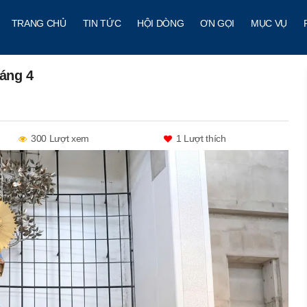
TRANG CHỦ
TIN TỨC
HỘI DÒNG
ƠN GỌI
MỤC VỤ
háng 4
300 Lượt xem
1
Lượt thích