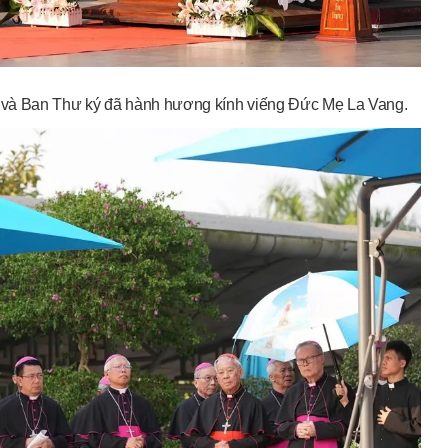
 và Ban Thư ký đã hành hương kính viếng Đức Mẹ La Vang.