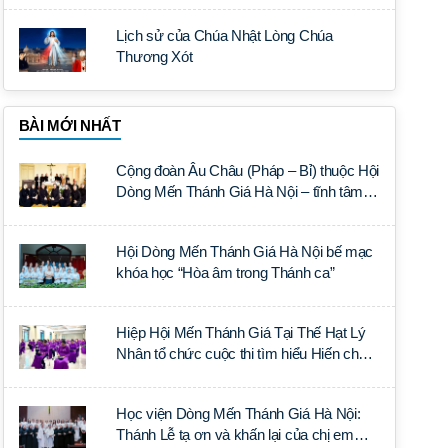
Lịch sử của Chúa Nhật Lòng Chúa
Thương Xót
BÀI MỚI NHẤT
Cộng đoàn Âu Châu (Pháp – Bỉ) thuộc Hội
Dòng Mến Thánh Giá Hà Nội – tĩnh tâm
năm tại Đan viện La Trappe
Hội Dòng Mến Thánh Giá Hà Nội bế mạc
khóa học “Hòa âm trong Thánh ca”
Hiệp Hội Mến Thánh Giá Tại Thế Hạt Lý
Nhân tổ chức cuộc thi tìm hiểu Hiến chế
Tín lý Ánh Sáng Muôn Dân
Học viện Dòng Mến Thánh Giá Hà Nội:
Thánh Lễ tạ ơn và khấn lại của chị em