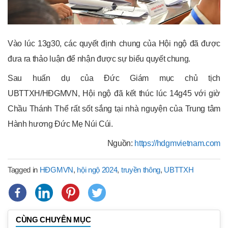
Vào lúc 13g30, các quyết định chung của Hội ngộ đã được
đưa ra thảo luận để nhận được sự biểu quyết chung.
Sau huấn dụ của Đức Giám mục chủ tịch
UBTTXH/HĐGMVN, Hội ngộ đã kết thúc lúc 14g45 với giờ
Chầu Thánh Thể rất sốt sắng tại nhà nguyện của Trung tâm
Hành hương Đức Mẹ Núi Cúi.
Nguồn:
https://hdgmvietnam.com
Tagged in
HĐGMVN
,
hội ngộ 2024
,
truyền thông
,
UBTTXH
CÙNG CHUYÊN MỤC