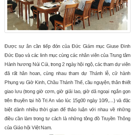
Được sự ân cần tiếp đón của Đức Giám mục Giuse Đinh
Đức Đạo và các linh mục cùng các nhân viên của Trung tâm
Hành hương Núi Cúi, trong 2 ngày hội ngộ, các tham dự viên
đã rất hân hoan, cùng nhau tham dự Thánh lễ, cử hành
Phụng vụ Giờ Kinh, Chầu Thánh Thể, cầu nguyện, thân thiết
giao lưu (trong giờ cơm, giờ giải lao, giờ dã ngoại ngắn gọn
trên thuyền tại hồ Trị An vào lúc 15g00 ngày 10/9,…) và đặc
biệt dành nhiều thời gian để thảo luận với nhau về những
điều cần làm trong tư cách là những tông đồ Truyền Thông
của Giáo hội Việt Nam.