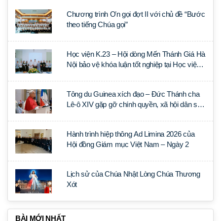
Chương trình Ơn gọi đợt II với chủ đề “Bước
theo tiếng Chúa gọi”
Học viện K.23 – Hội dòng Mến Thánh Giá Hà
Nội bảo vệ khóa luận tốt nghiệp tại Học viện
Thần học Thánh Phêrô Lê Tùy
Tông du Guinea xích đạo – Đức Thánh cha
Lê-ô XIV gặp gỡ chính quyền, xã hội dân sự
và ngoại giao đoàn
Hành trình hiệp thông Ad Limina 2026 của
Hội đồng Giám mục Việt Nam – Ngày 2
Lịch sử của Chúa Nhật Lòng Chúa Thương
Xót
BÀI MỚI NHẤT