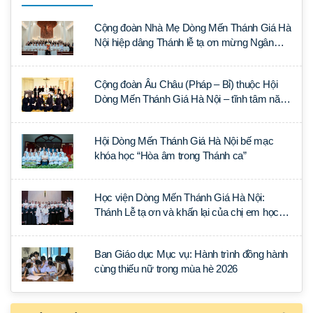
Cộng đoàn Nhà Mẹ Dòng Mến Thánh Giá Hà
Nội hiệp dâng Thánh lễ tạ ơn mừng Ngân
khánh Linh mục cha Luca Trần Đức
Cộng đoàn Âu Châu (Pháp – Bỉ) thuộc Hội
Dòng Mến Thánh Giá Hà Nội – tĩnh tâm năm
tại Đan viện La Trappe
Hội Dòng Mến Thánh Giá Hà Nội bế mạc
khóa học “Hòa âm trong Thánh ca”
Học viện Dòng Mến Thánh Giá Hà Nội:
Thánh Lễ tạ ơn và khấn lại của chị em học
tập tại Sài Gòn
Ban Giáo dục Mục vụ: Hành trình đồng hành
cùng thiếu nữ trong mùa hè 2026