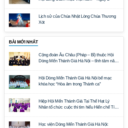
Lịch sử của Chúa Nhật Lòng Chúa Thương
Xót
BÀI MỚI NHẤT
Cộng đoàn Âu Châu (Pháp – Bỉ) thuộc Hội
Dòng Mến Thánh Giá Hà Nội – tĩnh tâm năm
tại Đan viện La Trappe
Hội Dòng Mến Thánh Giá Hà Nội bế mạc
khóa học “Hòa âm trong Thánh ca”
Hiệp Hội Mến Thánh Giá Tại Thế Hạt Lý
Nhân tổ chức cuộc thi tìm hiểu Hiến chế Tín
lý Ánh Sáng Muôn Dân
Học viện Dòng Mến Thánh Giá Hà Nội: