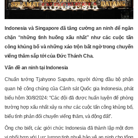
Indonesia và Singapore đã tăng cường an ninh để ngăn
chặn “những tình huống xấu nhất” như các cuộc tấn
công khủng bố và những xáo trộn bất ngờ trong chuyến
viếng thăm sắp tới của Đức Thánh Cha.
Vấn đề an ninh tại Indonesia
Chuẩn tướng Tjahyono Saputro, người đứng đầu bộ phận
quan hệ công chúng của Cảnh sát Quốc gia Indonesia, phát
biểu hôm 30/8/2024: “Các đội đã được huấn luyện để phòng
trường hợp xấu nhất xảy ra như các cuộc tấn công khủng bố,
biểu tình phản đối chuyến viếng thăm, và động đất”.
Ông cho biết, các giới chức Indonesia đã thành lập một đơn
vị phối hợp với Lực lượng tinh nhuệ bảo vệ an ninh cho tổng