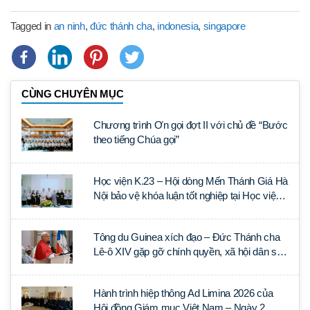
Tagged in
an ninh
,
đức thánh cha
,
indonesia
,
singapore
CÙNG CHUYÊN MỤC
Chương trình Ơn gọi đợt II với chủ đề “Bước
theo tiếng Chúa gọi”
Học viện K.23 – Hội dòng Mến Thánh Giá Hà
Nội bảo vệ khóa luận tốt nghiệp tại Học viện
Thần học Thánh Phêrô Lê Tùy
Tông du Guinea xích đạo – Đức Thánh cha
Lê-ô XIV gặp gỡ chính quyền, xã hội dân sự
và ngoại giao đoàn
Hành trình hiệp thông Ad Limina 2026 của
Hội đồng Giám mục Việt Nam – Ngày 2