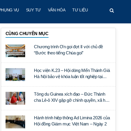
PHỤNG VỤ
SUY TƯ
VĂN HÓA
TƯ LIỆU
CÙNG CHUYÊN MỤC
Chương trình Ơn gọi đợt II với chủ đề
“Bước theo tiếng Chúa gọi”
Học viện K.23 – Hội dòng Mến Thánh Giá
Hà Nội bảo vệ khóa luận tốt nghiệp tại
Học viện Thần học Thánh Phêrô Lê Tùy
Tông du Guinea xích đạo – Đức Thánh
cha Lê-ô XIV gặp gỡ chính quyền, xã hội
dân sự và ngoại giao đoàn
Hành trình hiệp thông Ad Limina 2026 của
Hội đồng Giám mục Việt Nam – Ngày 2