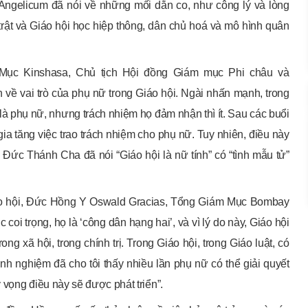
ngelicum đã nói về những mối dằn co, như công lý và lòng
trật và Giáo hội học hiệp thông, dân chủ hoá và mô hình quân
ục Kinshasa, Chủ tịch Hội đồng Giám mục Phi châu và
n về vai trò của phụ nữ trong Giáo hội. Ngài nhấn mạnh, trong
à phụ nữ, nhưng trách nhiệm họ đảm nhận thì ít. Sau các buổi
a tăng việc trao trách nhiệm cho phụ nữ. Tuy nhiên, điều này
 Đức Thánh Cha đã nói “Giáo hội là nữ tính” có “tình mẫu tử”
Giáo hội, Đức Hồng Y Oswald Gracias, Tổng Giám Mục Bombay
oi trọng, họ là ‘công dân hạng hai’, và vì lý do này, Giáo hội
ong xã hội, trong chính trị. Trong Giáo hội, trong Giáo luật, có
nh nghiệm đã cho tôi thấy nhiều lần phụ nữ có thể giải quyết
 vọng điều này sẽ được phát triển”.