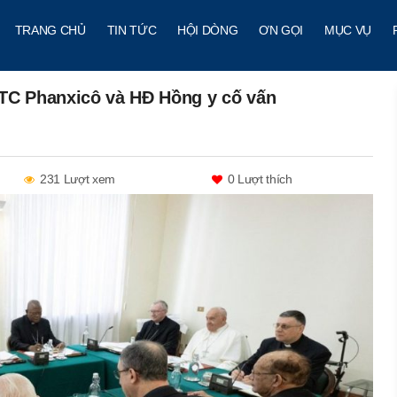
TRANG CHỦ
TIN TỨC
HỘI DÒNG
ƠN GỌI
MỤC VỤ
ĐTC Phanxicô và HĐ Hồng y cố vấn
231 Lượt xem
0
Lượt thích