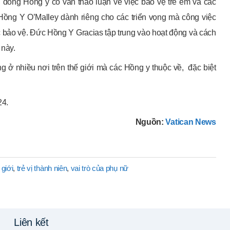
đồng Hồng y cố vấn thảo luận về việc bảo vệ trẻ em và các
Hồng Y O’Malley dành riêng cho các triển vọng mà công việc
ực bảo vệ. Đức Hồng Y Gracias tập trung vào hoạt động và cách
 này.
ng ở nhiều nơi trên thế giới mà các Hồng y thuộc về, đặc biệt
24.
Nguồn:
Vatican News
giới
,
trẻ vị thành niên
,
vai trò của phụ nữ
Liên kết