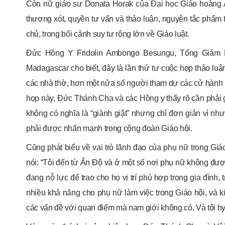
Còn nữ giáo sư Donata Horak của Đại học Giáo hoàng A
thương xót, quyền tư vấn và thảo luận, nguyên tắc phẩm 
chủ, trong bối cảnh suy tư rộng lớn về Giáo luật.
Đức Hồng Y Fridolin Ambongo Besungu, Tổng Giám M
Madagascar cho biết, đây là lần thứ tư cuộc họp thảo luậ
các nhà thờ, hơn một nửa số người tham dự các cử hành l
họp này, Đức Thánh Cha và các Hồng y thấy rõ cần phải gi
không có nghĩa là “giành giật” nhưng chỉ đơn giản vì như
phải được nhấn mạnh trong cộng đoàn Giáo hội.
Cũng phát biểu về vai trò lãnh đạo của phụ nữ trong 
nói: “Tôi đến từ Ấn Độ và ở một số nơi phụ nữ không được c
đang nỗ lực để trao cho họ vị trí phù hợp trong gia đình, tr
nhiều khả năng cho phụ nữ làm việc trong Giáo hội, và ki
các vấn đề với quan điểm mà nam giới không có. Và tôi hy