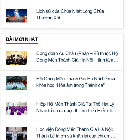
Lịch sử của Chúa Nhật Lòng Chúa
Thương Xót
BÀI MỚI NHẤT
Cộng đoàn Âu Châu (Pháp – Bỉ) thuộc Hội
Dòng Mến Thánh Giá Hà Nội – tĩnh tâm
năm tại Đan viện La Trappe
Hội Dòng Mến Thánh Giá Hà Nội bế mạc
khóa học “Hòa âm trong Thánh ca”
Hiệp Hội Mến Thánh Giá Tại Thế Hạt Lý
Nhân tổ chức cuộc thi tìm hiểu Hiến chế
Tín lý Ánh Sáng Muôn Dân
Học viện Dòng Mến Thánh Giá Hà Nội:
Thánh Lễ tạ ơn và khấn lại của chị em