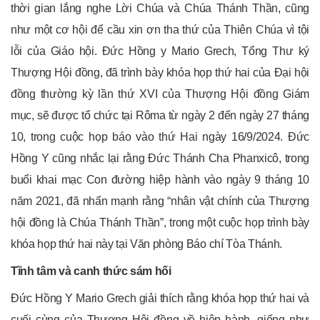
thời gian lắng nghe Lời Chúa và Chúa Thánh Thần, cũng
như một cơ hội để cầu xin ơn tha thứ của Thiên Chúa vì tội
lỗi của Giáo hội. Đức Hồng y Mario Grech, Tổng Thư ký
Thượng Hội đồng, đã trình bày khóa họp thứ hai của Đại hội
đồng thường kỳ lần thứ XVI của Thượng Hội đồng Giám
mục, sẽ được tổ chức tại Rôma từ ngày 2 đến ngày 27 tháng
10, trong cuộc họp báo vào thứ Hai ngày 16/9/2024. Đức
Hồng Y cũng nhắc lại rằng Đức Thánh Cha Phanxicô, trong
buổi khai mạc Con đường hiệp hành vào ngày 9 tháng 10
năm 2021, đã nhấn mạnh rằng “nhân vật chính của Thượng
hội đồng là Chúa Thánh Thần”, trong một cuộc họp trình bày
khóa họp thứ hai này tại Văn phòng Báo chí Tòa Thánh.
Tĩnh tâm và canh thức sám hối
Đức Hồng Y Mario Grech giải thích rằng khóa họp thứ hai và
cuối cùng của Thượng Hội đồng về hiệp hành, giống như