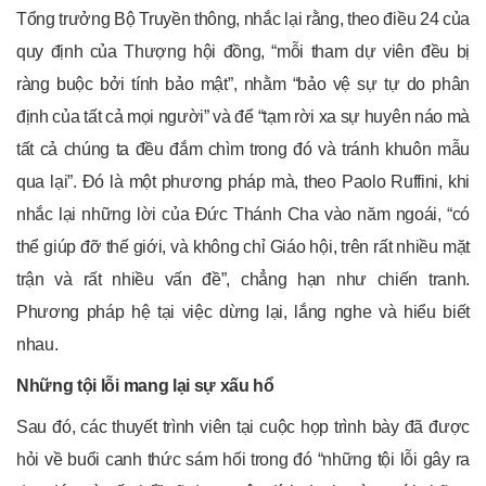
Tổng trưởng Bộ Truyền thông, nhắc lại rằng, theo điều 24 của
quy định của Thượng hội đồng, “mỗi tham dự viên đều bị
ràng buộc bởi tính bảo mật”, nhằm “bảo vệ sự tự do phân
định của tất cả mọi người” và để “tạm rời xa sự huyên náo mà
tất cả chúng ta đều đắm chìm trong đó và tránh khuôn mẫu
qua lại”. Đó là một phương pháp mà, theo Paolo Ruffini, khi
nhắc lại những lời của Đức Thánh Cha vào năm ngoái, “có
thể giúp đỡ thế giới, và không chỉ Giáo hội, trên rất nhiều mặt
trận và rất nhiều vấn đề”, chẳng hạn như chiến tranh.
Phương pháp hệ tại việc dừng lại, lắng nghe và hiểu biết
nhau.
Những tội lỗi mang lại sự xấu hổ
Sau đó, các thuyết trình viên tại cuộc họp trình bày đã được
hỏi về buổi canh thức sám hối trong đó “những tội lỗi gây ra