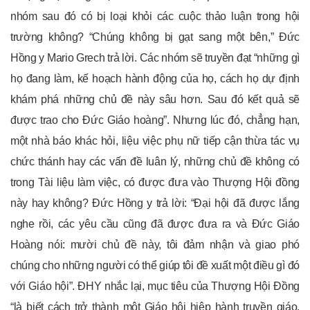
nhóm sau đó có bị loại khỏi các cuộc thảo luận trong hội
trường không? “Chúng không bị gạt sang một bên,” Đức
Hồng y Mario Grech trả lời. Các nhóm sẽ truyền đạt “những gì
họ đang làm, kế hoạch hành động của họ, cách họ dự định
khám phá những chủ đề này sâu hơn. Sau đó kết quả sẽ
được trao cho Đức Giáo hoàng”. Nhưng lúc đó, chẳng hạn,
một nhà báo khác hỏi, liệu việc phụ nữ tiếp cận thừa tác vụ
chức thánh hay các vấn đề luân lý, những chủ đề không có
trong Tài liệu làm việc, có được đưa vào Thượng Hội đồng
này hay không? Đức Hồng y trả lời: “Đại hội đã được lắng
nghe rồi, các yêu cầu cũng đã được đưa ra và Đức Giáo
Hoàng nói: mười chủ đề này, tôi đảm nhận và giao phó
chúng cho những người có thể giúp tôi đề xuất một điều gì đó
với Giáo hội”. ĐHY nhắc lại, mục tiêu của Thượng Hội Đồng
“là biết cách trở thành một Giáo hội hiệp hành truyền giáo.