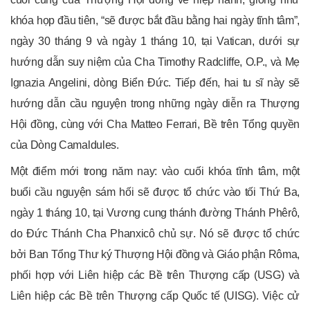
khóa họp đầu tiên, “sẽ được bắt đầu bằng hai ngày tĩnh tâm”,
ngày 30 tháng 9 và ngày 1 tháng 10, tại Vatican, dưới sự
hướng dẫn suy niệm của Cha Timothy Radcliffe, O.P., và Mẹ
Ignazia Angelini, dòng Biển Đức. Tiếp đến, hai tu sĩ này sẽ
hướng dẫn cầu nguyện trong những ngày diễn ra Thượng
Hội đồng, cùng với Cha Matteo Ferrari, Bề trên Tổng quyền
của Dòng Camaldules.
Một điểm mới trong năm nay: vào cuối khóa tĩnh tâm, một
buổi cầu nguyện sám hối sẽ được tổ chức vào tối Thứ Ba,
ngày 1 tháng 10, tại Vương cung thánh đường Thánh Phêrô,
do Đức Thánh Cha Phanxicô chủ sự. Nó sẽ được tổ chức
bởi Ban Tổng Thư ký Thượng Hội đồng và Giáo phận Rôma,
phối hợp với Liên hiệp các Bề trên Thượng cấp (USG) và
Liên hiệp các Bề trên Thượng cấp Quốc tế (UISG). Việc cử