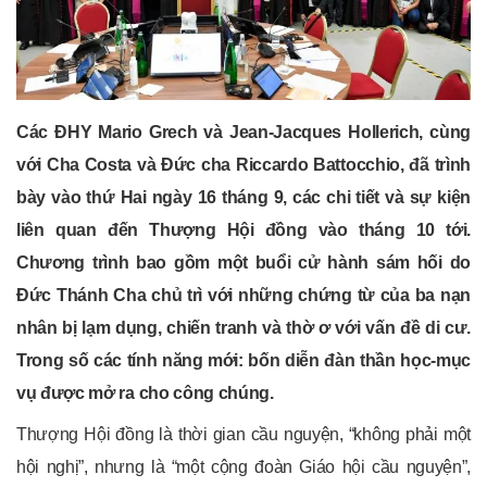
Các ĐHY Mario Grech và Jean-Jacques Hollerich, cùng
với Cha Costa và Đức cha Riccardo Battocchio, đã trình
bày vào thứ Hai ngày 16 tháng 9, các chi tiết và sự kiện
liên quan đến Thượng Hội đồng vào tháng 10 tới.
Chương trình bao gồm một buổi cử hành sám hối do
Đức Thánh Cha chủ trì với những chứng từ của ba nạn
nhân bị lạm dụng, chiến tranh và thờ ơ với vấn đề di cư.
Trong số các tính năng mới: bốn diễn đàn thần học-mục
vụ được mở ra cho công chúng.
Thượng Hội đồng là thời gian cầu nguyện, “không phải một
hội nghị”, nhưng là “một cộng đoàn Giáo hội cầu nguyện”,