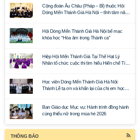
Cộng đoàn Âu Châu (Pháp – Bỉ) thuộc Hội
Dòng Mến Thánh Giá Hà Nội – tĩnh tâm năm
tại Đan viện La Trappe
Hội Dòng Mến Thánh Giá Hà Nội bế mạc
khóa học “Hòa âm trong Thánh ca”
Hiệp Hội Mến Thánh Giá Tại Thế Hạt Lý
Nhân tổ chức cuộc thi tìm hiểu Hiến chế Tín
lý Ánh Sáng Muôn Dân
Học viện Dòng Mến Thánh Giá Hà Nội:
Thánh Lễ tạ ơn và khấn lại của chị em học
tập tại Sài Gòn
Ban Giáo dục Mục vụ: Hành trình đồng hành
cùng thiếu nữ trong mùa hè 2026
THÔNG BÁO