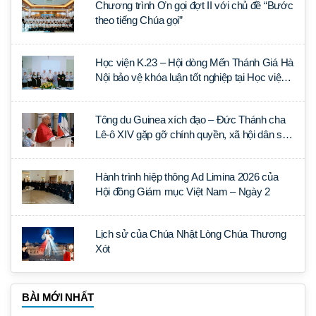
Chương trình Ơn gọi đợt II với chủ đề “Bước
theo tiếng Chúa gọi”
Học viện K.23 – Hội dòng Mến Thánh Giá Hà
Nội bảo vệ khóa luận tốt nghiệp tại Học viện
Thần học Thánh Phêrô Lê Tùy
Tông du Guinea xích đạo – Đức Thánh cha
Lê-ô XIV gặp gỡ chính quyền, xã hội dân sự
và ngoại giao đoàn
Hành trình hiệp thông Ad Limina 2026 của
Hội đồng Giám mục Việt Nam – Ngày 2
Lịch sử của Chúa Nhật Lòng Chúa Thương
Xót
BÀI MỚI NHẤT