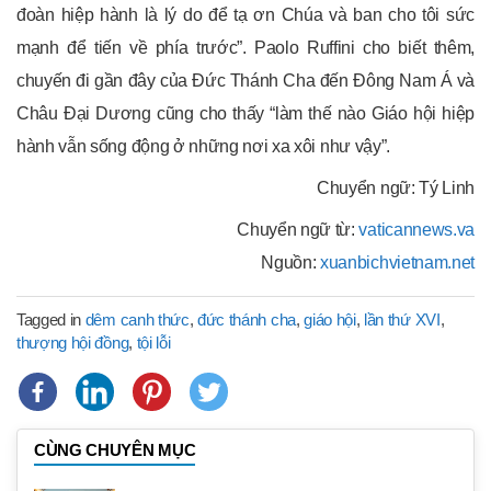
đoàn hiệp hành là lý do để tạ ơn Chúa và ban cho tôi sức
mạnh để tiến về phía trước”. Paolo Ruffini cho biết thêm,
chuyến đi gần đây của Đức Thánh Cha đến Đông Nam Á và
Châu Đại Dương cũng cho thấy “làm thế nào Giáo hội hiệp
hành vẫn sống động ở những nơi xa xôi như vậy”.
Chuyển ngữ: Tý Linh
Chuyển ngữ từ:
vaticannews.va
Nguồn:
xuanbichvietnam.net
Tagged in
dêm canh thức
,
đức thánh cha
,
giáo hội
,
lần thứ XVI
,
thượng hội đồng
,
tội lỗi
CÙNG CHUYÊN MỤC