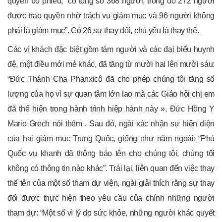
quyền bỏ phiếu, “có tổng số 368 người, trong đó 272 người
được trao quyền nhờ trách vụ giám mục và 96 người không
phải là giám mục”. Có 26 sự thay đổi, chủ yếu là thay thế.
Các vị khách đặc biệt gồm tám người và các đại biểu huynh
đệ, một điều mới mẻ khác, đã tăng từ mười hai lên mười sáu:
“Đức Thánh Cha Phanxicô đã cho phép chúng tôi tăng số
lượng của họ vì sự quan tâm lớn lao mà các Giáo hội chị em
đã thể hiện trong hành trình hiệp hành này », Đức Hồng Y
Mario Grech nói thêm . Sau đó, ngài xác nhận sự hiện diện
của hai giám mục Trung Quốc, giống như năm ngoái: “Phủ
Quốc vụ khanh đã thông báo tên cho chúng tôi, chúng tôi
không có thông tin nào khác”. Trái lại, liên quan đến việc thay
thế tên của một số tham dự viện, ngài giải thích rằng sự thay
đổi được thực hiện theo yêu cầu của chính những người
tham dự: “Một số vì lý do sức khỏe, những người khác quyết