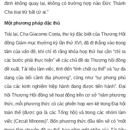
định không quay lại, không có trường hợp nào Đức Thánh
Cha loại trừ bất cứ ai.”
Một phương pháp đặc thù
Trái lại, Cha Giacomo Costa, thư ký đặc biệt của Thượng Hội
đồng Giám mục thường kỳ lần thứ XVI, đã đi thẳng vào trọng
tâm của vấn đề, khi chỉ rõ rằng khóa họp thứ hai cần “chỉ ra
các bước phải thực hiện” về các chủ đề do Thượng hội đồng
đề xuất. Tài liệu làm việc, tính đến “tính chất cụ thể” và “sự đa
dạng của bối cảnh địa phương”, cũng như “sự phong phú
của các kinh nghiệm hiệp hành đang được tiến hành”. Đại
hội Thượng Hội đồng sẽ hoạt động trên cơ sở “năm phương
thức, mỗi phương thức có các phiên họp xen kẽ trong Đại hội
toàn thể (được gọi là các Tổng hội) và trong các nhóm làm
việc (Circuli Minores)”. Bốn phương thức đầu tiên sẽ có “một
trọng tâm chuyên đề cụ thể, bao gồm một phần của Tài liệu