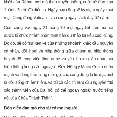
khởi của Rôma, nơi mà theo truyền thống, cuộc tử đạo của
Thánh Phêrô đã diễn ra. Ngày này cũng sẽ kỷ niệm ngày khai
mạc Công đồng Vatican II vào cùng ngày cách đây 62 năm.
Cuối cùng, vào ngày 21 tháng 10, một ngày tĩnh tâm mới sẽ
được tổ chức nhằm phân định bản dự thảo tài liệu cuối cùng.
Do đó, sẽ có “sự xen kẽ của những khoảnh khắc cầu nguyện
cá nhân, đối thoại và hiệp thông giữa chúng ta, hiệp thông
huynh đệ trong việc lắng nghe và yêu thương lẫn nhau, và
hiệp thông trong cầu nguyện”, Đức Hồng y Mario Grech nhấn
mạnh và đồng thời cũng mời gọi các cộng đồng tu trì, đặc biệt
là đời sống chiêm niệm, và tất cả các tín hữu cầu nguyện “để
các thành viên của Đại hội có thể ngoan ngoãn trước tiếng
nói của Chúa Thánh Thần”.
Bốn diễn đàn mở cho tất cả mọi người