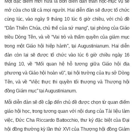
Một đặc điểm mới nữa là bốn diễn đàn thần học-mục vụ sẽ
mở cửa cho tất cả mọi người. Hai diễn đàn sẽ được tổ chức
cùng lúc, vào ngày 9 tháng 10 lúc 6 giờ chiều, với chủ đề
“Dân Thiên Chúa, chủ thể của sứ mạng”, tại phòng của Giáo
triều Dòng Tên, và về “Vai trò và thẩm quyền của giám mục
trong một Giáo hội hiệp hành”, tại Augustinianum. Hai diễn
đàn còn lại sẽ được tổ chức vào lúc 6 giờ chiều ngày 16
tháng 10, về “Mối quan hệ hỗ tương giữa Giáo hội địa
phương và Giáo hội hoàn vũ”, tại hội trường của trụ sở Dòng
Tên, và về “Việc thực thi quyền tối thượng và Thượng hội
đồng Giám mục” tại Augustinianum.
Mỗi diễn đàn sẽ đề cập đến chủ đề được chọn từ quan điểm
giáo hội học, trong tương quan với nội dung của Tài liệu làm
việc, Đức Cha Riccardo Battocchio, thư ký đặc biệt của Đại
hội đồng thường kỳ lần thứ XVI của Thượng hội đồng Giám