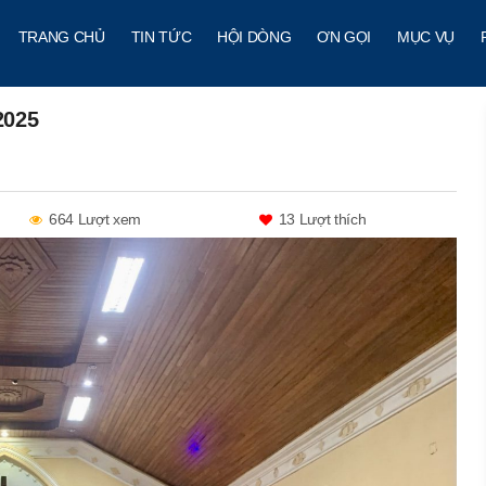
TRANG CHỦ
TIN TỨC
HỘI DÒNG
ƠN GỌI
MỤC VỤ
2025
664 Lượt xem
13
Lượt thích