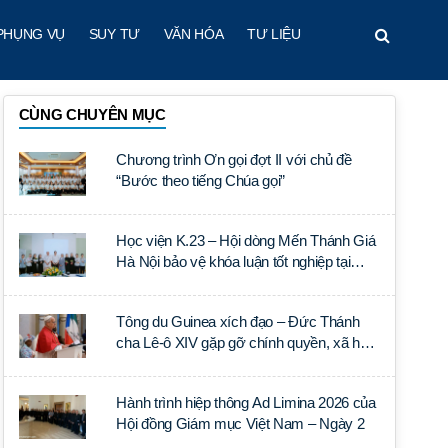
PHỤNG VỤ
SUY TƯ
VĂN HÓA
TƯ LIỆU
CÙNG CHUYÊN MỤC
Chương trình Ơn gọi đợt II với chủ đề
“Bước theo tiếng Chúa gọi”
Học viện K.23 – Hội dòng Mến Thánh Giá
Hà Nội bảo vệ khóa luận tốt nghiệp tại
Học viện Thần học Thánh Phêrô Lê Tùy
Tông du Guinea xích đạo – Đức Thánh
cha Lê-ô XIV gặp gỡ chính quyền, xã hội
dân sự và ngoại giao đoàn
Hành trình hiệp thông Ad Limina 2026 của
Hội đồng Giám mục Việt Nam – Ngày 2