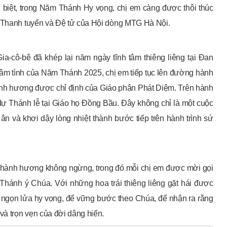
c biệt, trong Năm Thánh Hy vọng, chị em càng được thôi thúc
g Thanh tuyển và Đệ tử của Hội dòng MTG Hà Nội.
a-cô-bê đã khép lại năm ngày tĩnh tâm thiêng liêng tại Đan
 tâm tình của Năm Thánh 2025, chị em tiếp tục lên đường hành
nh hương được chỉ định của Giáo phận Phát Diệm. Trên hành
dự Thánh lễ tại Giáo họ Đồng Bầu. Đây không chỉ là một cuộc
 ân và khơi dậy lòng nhiệt thành bước tiếp trên hành trình sứ
ình hành hương không ngừng, trong đó mỗi chị em được mời gọi
o Thánh ý Chúa. Với những hoa trái thiêng liêng gặt hái được
i ngọn lửa hy vọng, để vững bước theo Chúa, để nhận ra rằng
và trọn vẹn của đời dâng hiến.