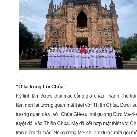
“Ở lại trong Lời Chúa”
Kỳ tĩnh tâm được khai mạc bằng giờ chầu Thánh Thể tran
làm mới lại tương quan mật thiết với Thiên Chúa. Dưới 
tương quan cá vị với Chúa Giê-su, noi gương Đức Ma-ri-a
tuyệt đối vào Thiên Chúa. Mẹ đã kết hợp mật thiết với C
trọn niềm tín thác. Noi gương Mẹ, chị em được mời gọi m