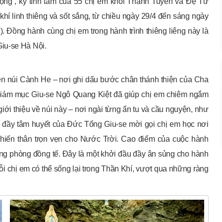
ọng”, kỳ tĩnh tâm của 55 chị em khối Thanh Tuyển và Đệ Tử
í linh thiêng và sốt sắng, từ chiều ngày 29/4 đến sáng ngày
 Đồng hành cùng chị em trong hành trình thiêng liêng này là
iu-se Hà Nội.
ên núi Cành He – nơi ghi dấu bước chân thánh thiện của Cha
Giám mục Giu-se Ngô Quang Kiệt đã giúp chị em chiêm ngắm
ới thiệu về núi này – nơi ngài từng ẩn tu và cầu nguyện, như
ẻ đầy tâm huyết của Đức Tổng Giu-se mời gọi chị em học nơi
 hiến thân trọn vẹn cho Nước Trời. Cao điểm của cuộc hành
ng phòng đồng tế. Đây là một khởi đầu đầy ân sủng cho hành
ỗi chị em có thể sống lại trong Thần Khí, vượt qua những ràng