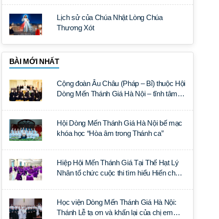
Lịch sử của Chúa Nhật Lòng Chúa
Thương Xót
BÀI MỚI NHẤT
Cộng đoàn Âu Châu (Pháp – Bỉ) thuộc Hội
Dòng Mến Thánh Giá Hà Nội – tĩnh tâm
năm tại Đan viện La Trappe
Hội Dòng Mến Thánh Giá Hà Nội bế mạc
khóa học “Hòa âm trong Thánh ca”
Hiệp Hội Mến Thánh Giá Tại Thế Hạt Lý
Nhân tổ chức cuộc thi tìm hiểu Hiến chế
Tín lý Ánh Sáng Muôn Dân
Học viện Dòng Mến Thánh Giá Hà Nội:
Thánh Lễ tạ ơn và khấn lại của chị em