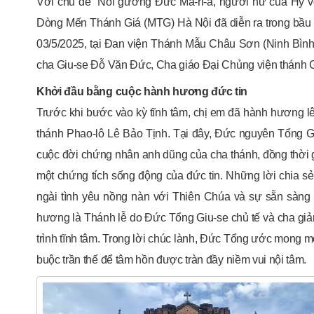
Với chủ đề “Noi gương Đức Ma-ri-a, người nữ của Hy v
Dòng Mến Thánh Giá (MTG) Hà Nội đã diễn ra trong bầu kh
03/5/2025, tại Đan viện Thánh Mẫu Châu Sơn (Ninh Bình).
cha Giu-se Đỗ Văn Đức, Cha giáo Đại Chủng viện thánh G
Khởi đầu bằng cuộc hành hương đức tin
Trước khi bước vào kỳ tĩnh tâm, chị em đã hành hương l
thánh Phao-lô Lê Bảo Tịnh. Tại đây, Đức nguyên Tổng 
cuộc đời chứng nhân anh dũng của cha thánh, đồng thời gi
một chứng tích sống động của đức tin. Những lời chia s
ngài tình yêu nồng nàn với Thiên Chúa và sự sẵn sàng
hương là Thánh lễ do Đức Tổng Giu-se chủ tế và cha giả
trình tĩnh tâm. Trong lời chúc lành, Đức Tổng ước mong m
buộc trần thế để tâm hồn được tràn đầy niềm vui nội tâm.