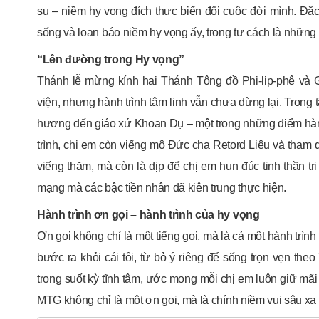
su – niềm hy vọng đích thực biến đổi cuộc đời mình. Đặ
sống và loan báo niềm hy vọng ấy, trong tư cách là nhữn
“Lên đường trong Hy vọng”
Thánh lễ mừng kính hai Thánh Tông đồ Phi-lip-phê và Gi
viện, nhưng hành trình tâm linh vẫn chưa dừng lại. Trong
hương đến giáo xứ Khoan Dụ – một trong những điểm hà
trình, chị em còn viếng mộ Đức cha Retord Liêu và tham 
viếng thăm, mà còn là dịp để chị em hun đúc tinh thần tri
mạng mà các bậc tiền nhân đã kiên trung thực hiện.
Hành trình ơn gọi – hành trình của hy vọng
Ơn gọi không chỉ là một tiếng gọi, mà là cả một hành tr
bước ra khỏi cái tôi, từ bỏ ý riêng để sống trọn vẹn the
trong suốt kỳ tĩnh tâm, ước mong mỗi chị em luôn giữ mã
MTG không chỉ là một ơn gọi, mà là chính niềm vui sâu xa 