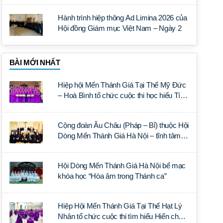
Hành trình hiệp thông Ad Limina 2026 của
Hội đồng Giám mục Việt Nam – Ngày 2
BÀI MỚI NHẤT
Hiệp hội Mến Thánh Giá Tại Thế Mỹ Đức
– Hoà Bình tổ chức cuộc thi học hiểu Tín
lý Lumen Gentium
Cộng đoàn Âu Châu (Pháp – Bỉ) thuộc Hội
Dòng Mến Thánh Giá Hà Nội – tĩnh tâm
năm tại Đan viện La Trappe
Hội Dòng Mến Thánh Giá Hà Nội bế mạc
khóa học “Hòa âm trong Thánh ca”
Hiệp Hội Mến Thánh Giá Tại Thế Hạt Lý
Nhân tổ chức cuộc thi tìm hiểu Hiến chế