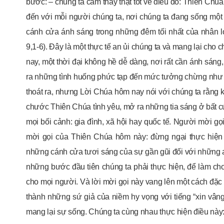
bước: – chúng ta cảm thấy thật tốt về điều đó: Thiên Ch
đến với mỗi người chúng ta, nơi chúng ta đang sống một
cánh cửa ánh sáng trong những đêm tối nhất của nhân l
9,1-6). Đây là một thực tế an ủi chúng ta và mang lại cho 
nay, một thời đại không hề dễ dàng, nơi rất cần ánh sáng,
ra những tình huống phức tạp đến mức tưởng chừng như 
thoát ra, nhưng Lời Chúa hôm nay nói với chúng ta rằng 
chước Thiên Chúa tình yêu, mở ra những tia sáng ở bất cứ 
mọi bối cảnh: gia đình, xã hội hay quốc tế. Người mời gọ
mời gọi của Thiên Chúa hôm này: đừng ngại thực hiện
những cánh cửa tươi sáng của sự gần gũi đối với những ai 
những bước đầu tiên chúng ta phải thực hiện, để làm ch
cho mọi người. Và lời mời gọi này vang lên một cách đặc 
thành những sứ giả của niềm hy vọng với tiếng “xin vân
mang lại sự sống. Chúng ta cùng nhau thực hiện điều này