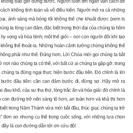
úa không bao giờ dừng bước. Người luôn tìm ngàn vạn cách để
 cách không tính toán và vô điều kiện. Người mở ra cả những
oại, ánh sáng mà bóng tối không thể che khuất được (xem Is
chúng ta lòng can đảm, đặc biệt trong thời đại của chúng ta hôm
 hy vọng và hòa bình; một thế giới – nơi con người đôi khi tạo
không thể thoát ra. Những hoàn cảnh tưởng chừng không thể
không phải như thế. Đúng hơn, Lời Chúa mời gọi chúng ta bắt
nơi nào chúng ta có thể, với bất cứ ai chúng ta gặp gỡ, trong
i chúng ta đừng ngại thực hiện bước đầu tiên. Đó chính là lời
 bước đầu tiên: cần can đảm bước đi, đừng sợ. Hãy mở ra
đau khổ, của sự tha thứ, lòng trắc ẩn và hòa giải: đó chính là
o con đường trở nên sáng tỏ hơn, an toàn hơn và khả thi hơn
biệt trong Năm Thánh vừa mới bắt đầu, thúc giục chúng ta trở
g” đơn sơ nhưng cụ thể trong cuộc sống, với những lựa chọn
: đây là con đường dẫn tới ơn cứu độ!