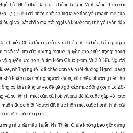
 Ngôi Lời Nhập thể, đã nhắc chúng ta rằng “Ánh sáng chiếu soi
 (Ga 1,5). Điều đó nhắc nhớ chúng ta về tình yêu mạnh mẽ của
iều gì và, bất chấp mọi trở ngại và khước từ, tình yêu vẫn tiếp
 Con Thiên Chúa làm người, vượt trên nhiều bức tường ngăn
 trí và trái tim của những “người quyền cao chức trọng” trong
 vệ quyền lực hơn là tìm kiếm Chúa (xem Mt 2,3-18). Người
Giu-se, những người đã chào đón và nuôi dưỡng Người bằng
 và khó khăn của những người không có nhiều phương tiện: họ
ông có khả năng tự vệ, để gặp gỡ các mục đồng (xem Lc 2,8-
 và sự khinh miệt của xã hội; và sau đó là cuộc gặp với các
 muốn được biết Người đã thực hiện một cuộc hành trình dài
nh nghèo khó cùng cực.
 dường như rất mâu thuẫn khi Thiên Chúa không bao giờ dừng