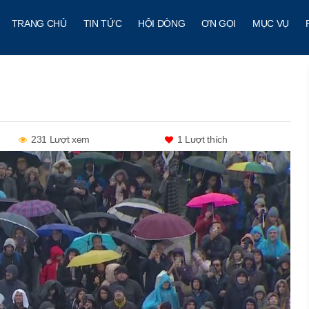
TRANG CHỦ
TIN TỨC
HỘI DÒNG
ƠN GỌI
MỤC VỤ
231 Lượt xem
1
Lượt thích