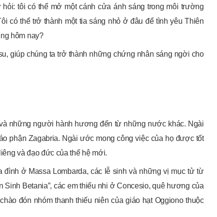
ự hỏi: tôi có thể mở một cánh cửa ánh sáng trong môi trường
ôi có thể trở thành một tia sáng nhỏ ở đâu để tình yêu Thiên
ường hôm nay?
-su, giúp chúng ta trở thành những chứng nhân sáng ngời cho
 và những người hành hương đến từ những nước khác. Ngài
Giáo phận Zagabria. Ngài ước mong công việc của họ được tốt
 liêng và đạo đức của thế hệ mới.
ia đình ở Massa Lombarda, các lễ sinh và những vị mục tử từ
an Sinh Betania”, các em thiếu nhi ở Concesio, quê hương của
 chào đón nhóm thanh thiếu niên của giáo hạt Oggiono thuộc