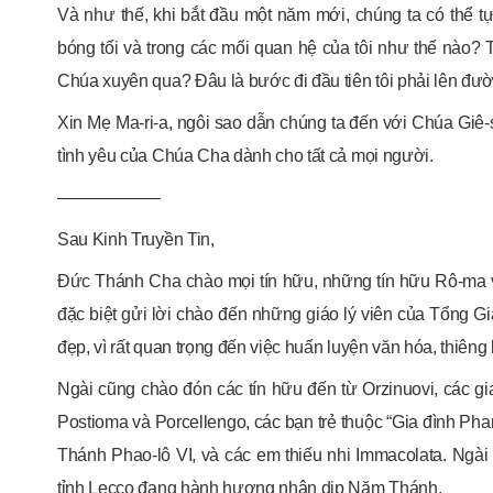
Và như thế, khi bắt đầu một năm mới, chúng ta có thể t
bóng tối và trong các mối quan hệ của tôi như thế nào? T
Chúa xuyên qua? Đâu là bước đi đầu tiên tôi phải lên đ
Xin Mẹ Ma-ri-a, ngôi sao dẫn chúng ta đến với Chúa Giê
tình yêu của Chúa Cha dành cho tất cả mọi người.
——————
Sau Kinh Truyền Tin,
Đức Thánh Cha chào mọi tín hữu, những tín hữu Rô-ma
đặc biệt gửi lời chào đến những giáo lý viên của Tổng 
đẹp, vì rất quan trọng đến việc huấn luyện văn hóa, thiêng
Ngài cũng chào đón các tín hữu đến từ Orzinuovi, các g
Postioma và Porcellengo, các bạn trẻ thuộc “Gia đình Ph
Thánh Phao-lô VI, và các em thiếu nhi Immacolata. Ngài
tỉnh Lecco đang hành hương nhân dịp Năm Thánh.