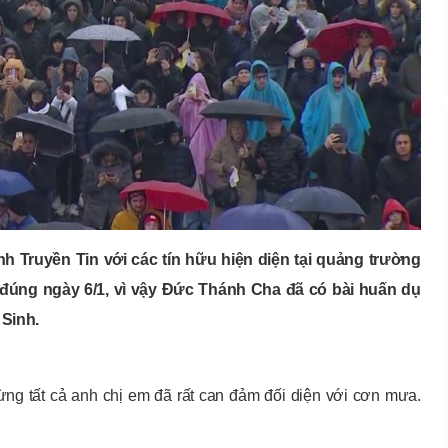
 Truyền Tin với các tín hữu hiện diện tại quảng trường
 đúng ngày 6/1, vì vậy Đức Thánh Cha đã có bài huấn dụ
 Sinh.
ng tất cả anh chị em đã rất can đảm đối diện với cơn mưa.