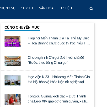
PHỤNG VỤ
SUY TƯ
VĂN HÓA
TƯ LIỆU
CÙNG CHUYÊN MỤC
Hiệp hội Mến Thánh Giá Tại Thế Mỹ Đức
– Hoà Bình tổ chức cuộc thi học hiểu Tín
lý Lumen Gentium
Chương trình Ơn gọi đợt II với chủ đề
“Bước theo tiếng Chúa gọi”
Học viện K.23 – Hội dòng Mến Thánh Giá
Hà Nội bảo vệ khóa luận tốt nghiệp tại
Học viện Thần học Thánh Phêrô Lê Tùy
Tông du Guinea xích đạo – Đức Thánh
cha Lê-ô XIV gặp gỡ chính quyền, xã hội
dân sự và ngoại giao đoàn