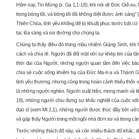
Hôm nay, Tin Mừng (x. Ga 1,1-18), khi nói về Đức Giê-su,
trong bóng tối, và bóng tối đã không diệt được ánh sáng”
Thiên Chúa, tình yêu không để bị khuất phục trước bất cứ đ
tục tỏa sáng và soi đường cho chúng ta.
Chúng ta thấy điều đó trong mầu nhiệm Giáng Sinh, khi
cách và chia rẽ. Người đã đối mặt với sự khép kín của tâm
thời đại của Người, những người quan tâm đến việc bảo
chia sẻ cuộc sống khiêm hạ của Đức Ma-ri-a và Thánh 
tình yêu thương, nhưng cũng trong hoàn cảnh thiếu thốn
là những người nghèo. Người xuất hiện, mong manh và kh
18), những người chịu đựng sự khắc nghiệt của cuộc sống
đạo sĩ (xem Mt 2,1), những người được thúc đẩy bởi ước
và gặp thấy Người trong một ngôi nhà đơn sơ và trong cả
Trước những thách đố này, và còn nhiều thách đố khác,