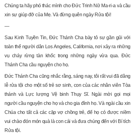
Chúng ta hãy phó thác mình cho Đức Trinh Nữ Ma-ri-a và cầu
xin sự giúp đỡ của Mẹ. Và đừng quên ngày Rửa tội!
—
Sau Kinh Tuyền Tin, Đức Thánh Cha bày tỏ sự gần gũi với
toàn thể người dân Los Angeles, California, nơi xảy ra những
vụ cháy rừng tàn khốc trong những ngày vừa qua. Đức
Thánh Cha cầu nguyện cho họ.
Đức Thánh Cha cũng nhắc rằng, sáng nay, tôi rất vui đã dâng
lễ rửa tội cho một số trẻ sơ sinh, con của các nhân viên Tòa
thánh và Lực lượng Vệ binh Thụy Sĩ. Ngài mời gọi mọi
người cầu nguyện cho họ và cho gia đình họ. Và ngài cầu xin
Chúa cho tất cả các cặp vợ chồng trẻ, để họ có được niềm
vui chào đón món quà là con cái và đưa chúng đến với Bí tích
Rửa tội.