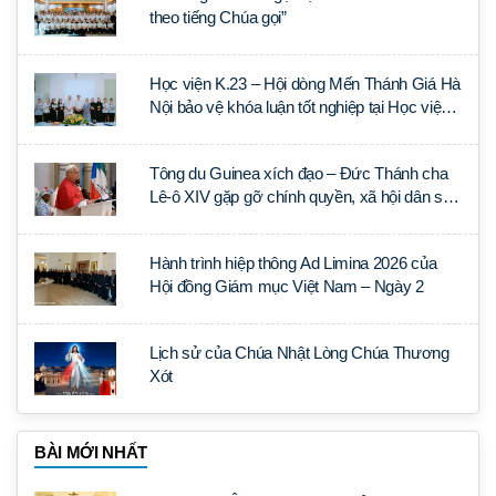
theo tiếng Chúa gọi”
Học viện K.23 – Hội dòng Mến Thánh Giá Hà
Nội bảo vệ khóa luận tốt nghiệp tại Học viện
Thần học Thánh Phêrô Lê Tùy
Tông du Guinea xích đạo – Đức Thánh cha
Lê-ô XIV gặp gỡ chính quyền, xã hội dân sự
và ngoại giao đoàn
Hành trình hiệp thông Ad Limina 2026 của
Hội đồng Giám mục Việt Nam – Ngày 2
Lịch sử của Chúa Nhật Lòng Chúa Thương
Xót
BÀI MỚI NHẤT