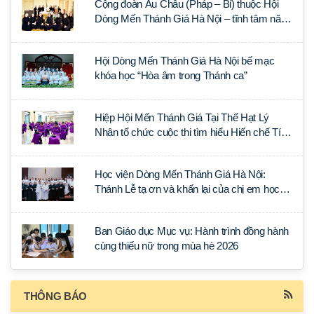
Cộng đoàn Âu Châu (Pháp – Bỉ) thuộc Hội
Dòng Mến Thánh Giá Hà Nội – tĩnh tâm năm
tại Đan viện La Trappe
Hội Dòng Mến Thánh Giá Hà Nội bế mạc
khóa học “Hòa âm trong Thánh ca”
Hiệp Hội Mến Thánh Giá Tại Thế Hạt Lý
Nhân tổ chức cuộc thi tìm hiểu Hiến chế Tín
lý Ánh Sáng Muôn Dân
Học viện Dòng Mến Thánh Giá Hà Nội:
Thánh Lễ tạ ơn và khấn lại của chị em học
tập tại Sài Gòn
Ban Giáo dục Mục vụ: Hành trình đồng hành
cùng thiếu nữ trong mùa hè 2026
THÔNG BÁO