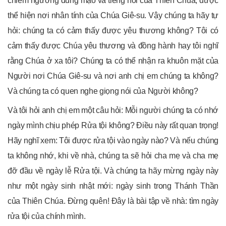
chiêm ngưỡng dung mạo và tiếng nói của Thiên Chúa, được
thể hiện nơi nhân tính của Chúa Giê-su. Vậy chúng ta hãy tự
hỏi: chúng ta có cảm thấy được yêu thương không? Tôi có
cảm thấy được Chúa yêu thương và đồng hành hay tôi nghĩ
rằng Chúa ở xa tôi? Chúng ta có thể nhận ra khuôn mặt của
Người nơi Chúa Giê-su và nơi anh chị em chúng ta không?
Và chúng ta có quen nghe giọng nói của Người không?
Và tôi hỏi anh chị em một câu hỏi: Mỗi người chúng ta có nhớ
ngày mình chịu phép Rửa tội không? Điều này rất quan trọng!
Hãy nghĩ xem: Tôi được rửa tội vào ngày nào? Và nếu chúng
ta không nhớ, khi về nhà, chúng ta sẽ hỏi cha mẹ và cha mẹ
đỡ đầu về ngày lễ Rửa tội. Và chúng ta hãy mừng ngày này
như một ngày sinh nhật mới: ngày sinh trong Thánh Thần
của Thiên Chúa. Đừng quên! Đây là bài tập về nhà: tìm ngày
rửa tội của chính mình.