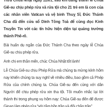
Trưa Chúa Nhật ngày 12/01, sau khi dâng thánh lễ Chúa
Giê-su chịu phép rửa và rửa tội cho 21 trẻ em là con của
các nhân viên Vatican và vệ binh Thuỵ Sĩ, Đức Thánh
Cha đã đến cửa sổ Dinh Tông Toà để cùng đọc Kinh
Truyền Tin với các tín hữu hiện diện tại quảng trường
thánh Phê-rô.
Bài huấn dụ ngắn của Đức Thánh Cha theo ngày lễ Chúa
Giê-su chịu phép rửa.
Anh chị em thân mến, chúc Chúa Nhật tốt lành!
Lễ Chúa Giê-su chịu Phép Rửa mà chúng ta mừng kính hôm
nay khiến chúng ta suy nghĩ về nhiều điều, bao gồm cả Phép
Rửa của chính chúng ta. Chúa Giê-su đến cùng với dân
Người để chịu phép rửa xin tha tội. Tôi muốn nhắc lại lời
thánh thi trong phụng vụ hôm nay: Chúa Giê-su đến để được
Gioan làm phép rửa “với tâm hồn trần và đôi chân trần”.