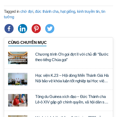
Tagged in
chờ đợi
,
đức thánh cha
,
hạt giống
,
kinh truyền tin
,
tin
tưởng
CÙNG CHUYÊN MỤC
Chương trình Ơn gọi đợt II với chủ đề “Bước
theo tiếng Chúa gọi”
Học viện K.23 – Hội dòng Mến Thánh Giá Hà
Nội bảo vệ khóa luận tốt nghiệp tại Học viện
Thần học Thánh Phêrô Lê Tùy
Tông du Guinea xích đạo – Đức Thánh cha
Lê-ô XIV gặp gỡ chính quyền, xã hội dân sự
và ngoại giao đoàn