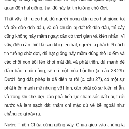
quan đến hạt giống, thái độ này là: tin tưởng chờ đợi.
Thật vậy, khi gieo hạt, dù người nông dân gieo hạt giống tốt
và dồi dào đến đâu, và dù chuẩn bị đất tốt đến đâu, thì cây
cũng không nẩy mầm ngay: cần có thời gian và kiên nhẫn! Vì
vậy, điều cần thiết là sau khi gieo hạt, người ta phải biết cách
tin tưởng chờ đợi, để hạt giống nẩy mầm đúng thời điểm và
các chồi non trồi lên khỏi mặt đất và phát triển, đủ mạnh để
đảm bảo, cuối cùng, sẽ có một mùa bội thu (x. câu 28-29).
Dưới lòng đất, phép lạ đã diễn ra rồi (x. câu 27), có một sự
phát triển mạnh mẽ nhưng vô hình, cần phải có sự kiên nhẫn,
và trong khi chờ đợi, cần phải tiếp tục chăm sóc đất đai, tưới
nước và làm sạch đất, thậm chí mặc dù vẻ bề ngoài như
chẳng có gì xảy ra.
Nước Thiên Chúa cũng giống vậy. Chúa gieo vào chúng ta