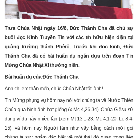
Trưa Chúa Nhật ngày 16/6, Đức Thánh Cha đã chủ sự
buổi đọc Kinh Truyền Tin với các tín hữu hiện diện tại
quảng trường thánh Phêrô. Trước khi đọc kinh, Đức
Thánh Cha đã có bài huấn dụ ngắn dựa trên đoạn Tin
Mừng Chúa Nhật XI thường niên.
Bài huấn dụ của Đức Thánh Cha
Anh chị em thân mến, chúc Chúa Nhật tốt lành!
Tin Mừng phụng vụ hôm nay nói với chúng ta về Nước Thiên
Chúa qua hình ảnh hạt giống (x Mc 4,26-34). Chúa Giêsu sử
dụng ví dụ này nhiều lần (xem Mt 13,1-23; Mc 4,1-20; Lc 8,4-
15), và hôm nay Người làm như vậy bằng cách mời gọi
chúng ta suy ngẫm đặc biệt về một thái độ quan trọng liên