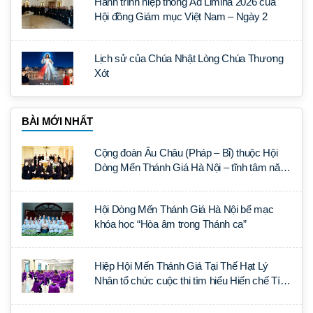
Hành trình hiệp thông Ad Limina 2026 của
Hội đồng Giám mục Việt Nam – Ngày 2
Lịch sử của Chúa Nhật Lòng Chúa Thương
Xót
BÀI MỚI NHẤT
Cộng đoàn Âu Châu (Pháp – Bỉ) thuộc Hội
Dòng Mến Thánh Giá Hà Nội – tĩnh tâm năm
tại Đan viện La Trappe
Hội Dòng Mến Thánh Giá Hà Nội bế mạc
khóa học “Hòa âm trong Thánh ca”
Hiệp Hội Mến Thánh Giá Tại Thế Hạt Lý
Nhân tổ chức cuộc thi tìm hiểu Hiến chế Tín
lý Ánh Sáng Muôn Dân