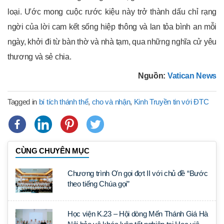
loại. Ước mong cuộc rước kiệu này trở thành dấu chỉ rạng
ngời của lời cam kết sống hiệp thông và lan tỏa bình an mỗi
ngày, khởi đi từ bàn thờ và nhà tạm, qua những nghĩa cử yêu
thương và sẻ chia.
Nguồn:
Vatican News
Tagged in
bí tích thánh thể
,
cho và nhận
,
Kinh Truyền tin với ĐTC
CÙNG CHUYÊN MỤC
Chương trình Ơn gọi đợt II với chủ đề “Bước
theo tiếng Chúa gọi”
Học viện K.23 – Hội dòng Mến Thánh Giá Hà