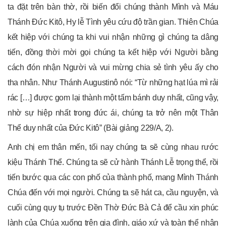
ta đặt trên bàn thờ, rồi biến đổi chúng thành Mình và Máu
Thánh Đức Kitô, Hy lễ Tình yêu cứu độ trần gian. Thiên Chúa
kết hiệp với chúng ta khi vui nhận những gì chúng ta dâng
tiến, đồng thời mời gọi chúng ta kết hiệp với Người bằng
cách đón nhận Người và vui mừng chia sẻ tình yêu ấy cho
tha nhân. Như Thánh Augustinô nói: “Từ những hạt lúa mì rải
rác […] được gom lại thành một tấm bánh duy nhất, cũng vậy,
nhờ sự hiệp nhất trong đức ái, chúng ta trở nên một Thân
Thể duy nhất của Đức Kitô” (Bài giảng 229/A, 2).
Anh chị em thân mến, tối nay chúng ta sẽ cùng nhau rước
kiệu Thánh Thể. Chúng ta sẽ cử hành Thánh Lễ trọng thể, rồi
tiến bước qua các con phố của thành phố, mang Mình Thánh
Chúa đến với mọi người. Chúng ta sẽ hát ca, cầu nguyện, và
cuối cùng quy tụ trước Đền Thờ Đức Bà Cả để cầu xin phúc
lành của Chúa xuống trên gia đình, giáo xứ và toàn thể nhân