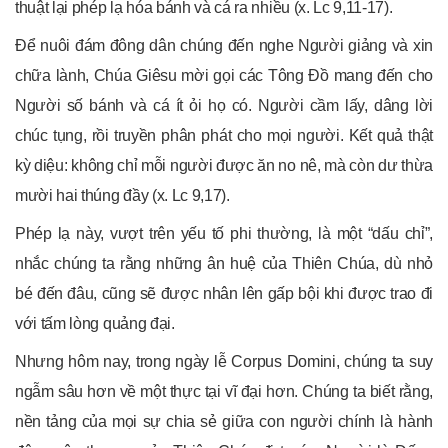
thuật lại phép lạ hóa bánh và cá ra nhiều (x. Lc 9,11-17).
Để nuôi đám đông dân chúng đến nghe Người giảng và xin
chữa lành, Chúa Giêsu mời gọi các Tông Đồ mang đến cho
Người số bánh và cá ít ỏi họ có. Người cầm lấy, dâng lời
chúc tụng, rồi truyền phân phát cho mọi người. Kết quả thật
kỳ diệu: không chỉ mỗi người được ăn no nê, mà còn dư thừa
mười hai thúng đầy (x. Lc 9,17).
Phép lạ này, vượt trên yếu tố phi thường, là một “dấu chỉ”,
nhắc chúng ta rằng những ân huệ của Thiên Chúa, dù nhỏ
bé đến đâu, cũng sẽ được nhân lên gấp bội khi được trao đi
với tấm lòng quảng đại.
Nhưng hôm nay, trong ngày lễ Corpus Domini, chúng ta suy
ngẫm sâu hơn về một thực tại vĩ đại hơn. Chúng ta biết rằng,
nền tảng của mọi sự chia sẻ giữa con người chính là hành