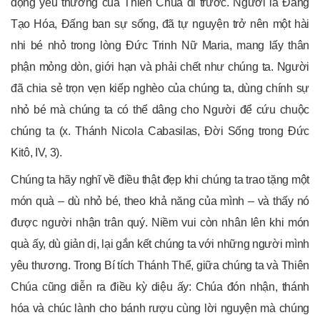
động yêu thương của Thiên Chúa đi trước. Người là Đấng
Tạo Hóa, Đấng ban sự sống, đã tự nguyện trở nên một hài
nhi bé nhỏ trong lòng Đức Trinh Nữ Maria, mang lấy thân
phận mỏng dòn, giới hạn và phải chết như chúng ta. Người
đã chia sẻ trọn vẹn kiếp nghèo của chúng ta, dùng chính sự
nhỏ bé mà chúng ta có thể dâng cho Người để cứu chuộc
chúng ta (x. Thánh Nicola Cabasilas, Đời Sống trong Đức
Kitô, IV, 3).
Chúng ta hãy nghĩ về điều thật đẹp khi chúng ta trao tặng một
món quà – dù nhỏ bé, theo khả năng của mình – và thấy nó
được người nhận trân quý. Niềm vui còn nhân lên khi món
quà ấy, dù giản dị, lại gắn kết chúng ta với những người mình
yêu thương. Trong Bí tích Thánh Thể, giữa chúng ta và Thiên
Chúa cũng diễn ra điều kỳ diệu ấy: Chúa đón nhận, thánh
hóa và chúc lành cho bánh rượu cùng lời nguyện mà chúng