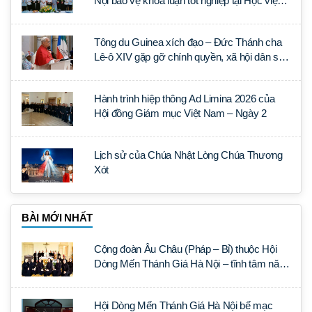
Nội bảo vệ khóa luận tốt nghiệp tại Học viện
Thần học Thánh Phêrô Lê Tùy
Tông du Guinea xích đạo – Đức Thánh cha
Lê-ô XIV gặp gỡ chính quyền, xã hội dân sự
và ngoại giao đoàn
Hành trình hiệp thông Ad Limina 2026 của
Hội đồng Giám mục Việt Nam – Ngày 2
Lịch sử của Chúa Nhật Lòng Chúa Thương
Xót
BÀI MỚI NHẤT
Cộng đoàn Âu Châu (Pháp – Bỉ) thuộc Hội
Dòng Mến Thánh Giá Hà Nội – tĩnh tâm năm
tại Đan viện La Trappe
Hội Dòng Mến Thánh Giá Hà Nội bế mạc