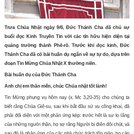
Trưa Chúa Nhật ngày 9/6, Đức Thánh Cha đã chủ sự
buổi đọc Kinh Truyền Tin với các tín hữu hiện diện tại
quảng trường thánh Phê-rô. Trước khi đọc kinh, Đức
Thánh Cha đã có bài huấn dụ ngắn về sự tự do, dựa trên
đoạn Tin Mừng Chúa Nhật X thường niên.
Bài huấn dụ của Đức Thánh Cha
Anh chị em thân mến, chúc Chúa nhật tốt lành!
Tin Mừng phụng vụ hôm nay (x. Mc 3,20-35) cho chúng ta
biết rằng Chúa Giê-su, sau khi bắt đầu sứ vụ công khai, đã
phải đối diện với một phản ứng kép: trước hết là sự lo lắng
của những người thân, họ sợ rằng Người bị điên đôi chút, và
sau đó là phản ứng của các nhà chức trách tôn giáo, họ cáo