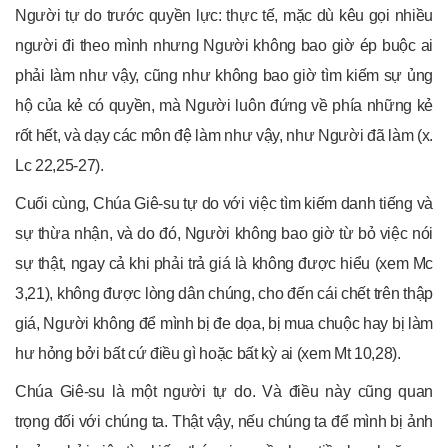
Người tự do trước quyền lực: thực tế, mặc dù kêu gọi nhiều
người đi theo mình nhưng Người không bao giờ ép buộc ai
phải làm như vậy, cũng như không bao giờ tìm kiếm sự ủng
hộ của kẻ có quyền, mà Người luôn đứng về phía những kẻ
rốt hết, và dạy các môn đệ làm như vậy, như Người đã làm (x.
Lc 22,25-27).
Cuối cùng, Chúa Giê-su tự do với việc tìm kiếm danh tiếng và
sự thừa nhận, và do đó, Người không bao giờ từ bỏ việc nói
sự thật, ngay cả khi phải trả giá là không được hiểu (xem Mc
3,21), không được lòng dân chúng, cho đến cái chết trên thập
giá, Người không để mình bị đe dọa, bị mua chuộc hay bị làm
hư hỏng bởi bất cứ điều gì hoặc bất kỳ ai (xem Mt 10,28).
Chúa Giê-su là một người tự do. Và điều này cũng quan
trọng đối với chúng ta. Thật vậy, nếu chúng ta để mình bị ảnh