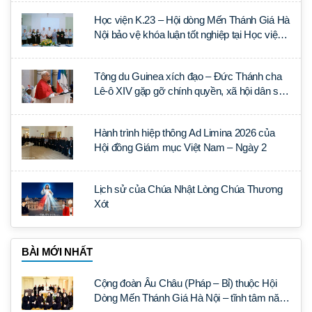
Học viện K.23 – Hội dòng Mến Thánh Giá Hà
Nội bảo vệ khóa luận tốt nghiệp tại Học viện
Thần học Thánh Phêrô Lê Tùy
Tông du Guinea xích đạo – Đức Thánh cha
Lê-ô XIV gặp gỡ chính quyền, xã hội dân sự
và ngoại giao đoàn
Hành trình hiệp thông Ad Limina 2026 của
Hội đồng Giám mục Việt Nam – Ngày 2
Lịch sử của Chúa Nhật Lòng Chúa Thương
Xót
BÀI MỚI NHẤT
Cộng đoàn Âu Châu (Pháp – Bỉ) thuộc Hội
Dòng Mến Thánh Giá Hà Nội – tĩnh tâm năm