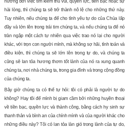
hưởng bởi việc tìm kiếm thú vui, quyền lực, tiền bạc hoặc sự
hài lòng, thì chúng ta sẽ trở thành nô lệ cho những thứ này.
Tuy nhiên, nếu chúng ta để cho tình yêu tự do của Chúa lấp
đầy và lớn lên trong trái tim chúng ta, và nếu chúng ta để nó
tràn ngập một cách tự nhiên qua việc trao nó lại cho người
khác, với trọn con người mình, mà không sợ hãi, tính toán và
điều kiện, thì chúng ta sẽ lớn lên trong tự do, và chúng ta
cũng sẽ lan tỏa hương thơm tốt lành của nó ra xung quanh
chúng ta, nơi nhà chúng ta, trong gia đình và trong cộng đồng
của chúng ta.
Bây giờ chúng ta có thể tự hỏi: tôi có phải là người tự do
không? Hay tôi để mình bị giam cầm bởi những huyền thoại
về tiền bạc, quyền lực và thành công, bằng cách hy sinh sự
thanh thản và bình an của chính mình và của người khác cho
những điều này? Tôi có lan tỏa làn gió trong lành của tự do,