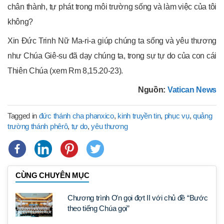
chân thành, tự phát trong môi trường sống và làm việc của tôi
không?
Xin Đức Trinh Nữ Ma-ri-a giúp chúng ta sống và yêu thương
như Chúa Giê-su đã dạy chúng ta, trong sự tự do của con cái
Thiên Chúa (xem Rm 8,15.20-23).
Nguồn:
Vatican News
Tagged in
đức thánh cha phanxico
,
kinh truyền tin
,
phục vụ
,
quảng
trường thánh phêrô
,
tự do
,
yêu thương
CÙNG CHUYÊN MỤC
Chương trình Ơn gọi đợt II với chủ đề “Bước
theo tiếng Chúa gọi”