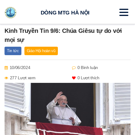
DÒNG MTG HÀ NỘI
Kinh Truyền Tin 9/6: Chúa Giêsu tự do với
mọi sự
Tin tức
Giáo Hội hoàn vũ
10/06/2024
0 Bình luận
277 Lượt xem
0
Lượt thích