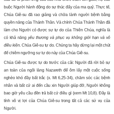
buộc Người hành động do sự thúc đẩy của ma quỷ. Thực tế,
Chúa Giê-su đã rao giảng và chữa lành người bệnh bằng
quyền năng của Thánh Thần. Và chính Chúa Thánh Thần đã
làm cho Người có được sự tự do của Thiên Chúa, nghĩa là
có khả năng
yêu thương và phục vụ không giới hạn và vô
điều kiện
. Chúa Giê-su tự do. Chúng ta hãy dừng lại một chút
để chiêm ngưỡng sự tự do này của Chúa Giê-su.
Chúa Giê-su được tự do trước của cải: Người đã rời bỏ sự
an toàn của ngôi làng Nazareth để ôm lấy một cuộc sống
nghèo khó đầy bất trắc (x. Mt 6,25-34), chăm sóc các bệnh
nhân và bất cứ ai đến cầu xin Người giúp đỡ, Người không
bao giờ yêu cầu đền trả bất cứ điều gì (xem Mt 10,8). Đây là
tính vô vị lợi của Chúa Giê-su trong tất cả các sứ vụ của
Người.